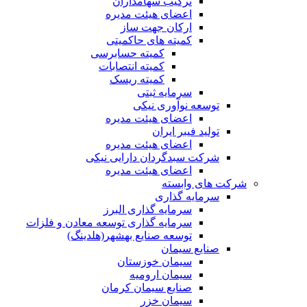
ترکیب سهامداران
اعضای هیئت مدیره
ارکان جهت ساز
کمیته های حاکمیتی
کمیته حسابرسی
کمیته انتصابات
کمیته ریسک
سرمایه ثبتی
توسعه نوآوری نیکی
اعضای هیئت مدیره
تولید فیبر ایران
اعضای هیئت مدیره
شرکت سبدگردان دارایی نیکی
اعضای هیئت مدیره
شرکت های وابسته
سرمایه گذاری
سرمایه گذاری البرز
سرمایه گذاری توسعه معادن و فلزات
توسعه‌ صنایع‌ بهشهر(هلدینگ)
صنایع سیمان
سیمان خوزستان
سیمان ارومیه
صنایع سیمان کرمان
سیمان خزر