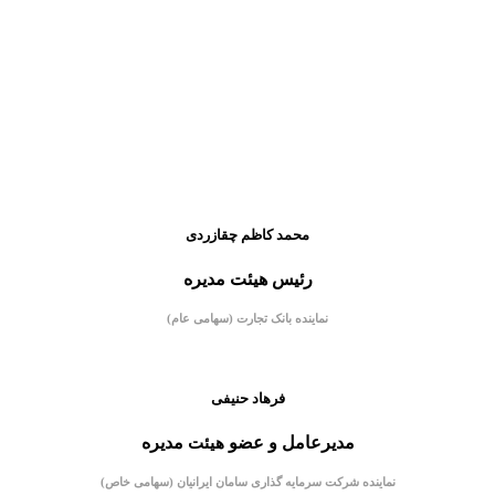
محمد کاظم چقازردی
رئیس هیئت مديره
نماینده بانک تجارت (سهامی عام)
فرهاد حنیفی
مدیرعامل و عضو
هیئت
مدیره
نماینده شرکت سرمایه گذاری سامان ایرانیان (سهامی خاص)