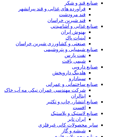
صنایع قند و شکر
فرآورده های غذایی و قند پیرانشهر
قند مرودشت
قند شیرین خراسان
صنایع غذايی و آشاميدنی
بهنوش ایران
لبنيات پاك
صنعتی و کشاورزی شیرین خراسان
صنایع شیمیایی و پتروشیمی
نفت پارس
شیمی بافت
صنایع دارویی
هلدینگ داروپخش
سینادارو
صنایع ساختمانی و عمرانی
شرکت مهندسی عمران نیکی مه آب خاک
ایتالران
صنایع انتشار، چاپ و تکثير
افست
صنایع لاستیک و پلاستیک
ایران تایر
ساير محصولات كانی غيرفلزی
شیشه و گاز
صنایع محصولات فلزی