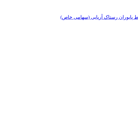
پایوران رستاک آریایی (سهامی خاص)