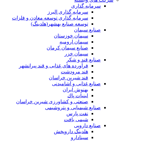
سرمایه گذاری
سرمایه گذاری البرز
سرمایه گذاری توسعه معادن و فلزات
توسعه‌ صنایع‌ بهشهر(هلدینگ)
صنایع سیمان
سیمان خوزستان
سیمان ارومیه
صنایع سیمان کرمان
سیمان خزر
صنایع قند و شکر
فرآورده های غذایی و قند پیرانشهر
قند مرودشت
قند شیرین خراسان
صنایع غذايی و آشاميدنی
بهنوش ایران
لبنيات پاك
صنعتی و کشاورزی شیرین خراسان
صنایع شیمیایی و پتروشیمی
نفت پارس
شیمی بافت
صنایع دارویی
هلدینگ داروپخش
سینادارو