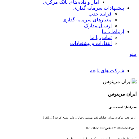
آمار و داده های بانک مرکزی
پیشنهادات سرمایه گذاری
فرآیند جذب
معیارهای سرمایه گذاری
ارسال مدارک
ارتباط با ما
تماس با ما
انتقادات و پیشنهادات
منو
شرکت های تابعه
ایران مرینوس
مدیرعامل: احمد دنیانور
آدرس دفتر مرکزی:تهران،خیابان دکتر بهشتی ،خیابان دکتر مفتح، کوچه 12،
پلاک 1
تلفن:88757504-021 فکس:88759732-021
آدرس کارخانه:قم،شهرگ صنعتی شکوهی،بلوار شهید مطهری