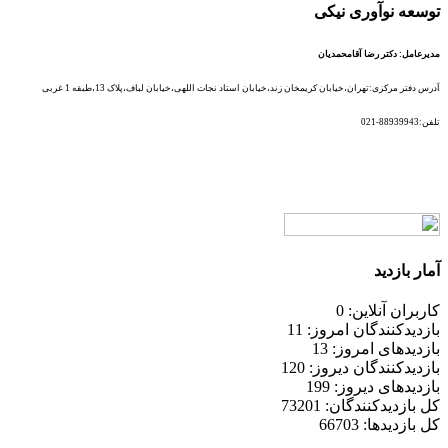
توسعه نوآوری نیکی
مدیرعامل: دکتر رضا آقامحمدیان
آدرس دفتر مرکزی:تهران،خیابان کریمخان زند،خیابان استاد نجات اللهی،خیابان لباف،پلاک 13،طبقه 1 غربی
تلفن:88939943-021
آدرس کارخانه:گیلان،جاده رشت به انزلی،منطقه آزاد انزلی
تلفن:013-44403981
آمار بازدید
کاربران آنلاین: 0
بازدیدکنندگان امروز: 11
بازدیدهای امروز: 13
بازدیدکنندگان دیروز: 120
بازدیدهای دیروز: 199
کل بازدیدکنند‌گان: 73201
کل بازدیدها: 66703