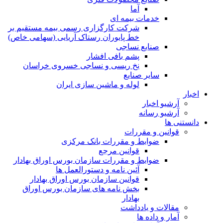
آما
خدمات بیمه ای
شرکت کارگزاری رسمی بیمه مستقیم بر
خط پایوران رستاک آریایی (سهامی خاص)
صنایع نساجی
پشم بافی افشار
نخ ریسی و نساجی خسروی خراسان
سایر صنایع
لوله و ماشین سازی ایران
اخبار
آرشیو اخبار
آرشیو رسانه
دانستنی ها
قوانین و مقررات
ضوابط و مقررات بانک مرکزی
قوانين مرجع
ضوابط و مقررات سازمان بورس اوراق بهادار
آئین نامه و دستورالعمل ها
قوانین سازمان بورس اوراق بهادار
بخش نامه های سازمان بورس اوراق
بهادار
مقالات و یادداشت
آمار و داده ها