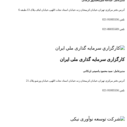
مدیرعامل: عبدالله شیرمحمدپور گرجانی
آدرس دفتر مرکزی:تهران،خیابان کریمخان زند،خیابان استاد نجات اللهی،خیابان لباف،پلاک 13،طبقه 6
تلفن:91005556-021
تلفن:86035569-021
آدرس کارخانه:گیلان،جاده رشت به انزلی،منطقه آزاد انزلی
کارگزاری سرمایه گذاری ملی ایران
مدیرعامل: سید محمود یاسینی اردکانی
آدرس دفتر مرکزی:تهران،خیابان کریمخان زند،خیابان استاد نجات اللهی،خیابان ورشو،پلاک 21
تلفن:91005556-021
تلفن:86035569-021
آدرس کارخانه:گیلان،جاده رشت به انزلی،منطقه آزاد انزلی