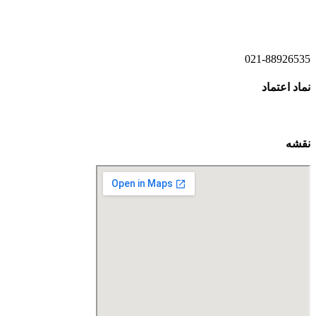
021-52778521
021-88926535
نماد اعتماد
نقشه