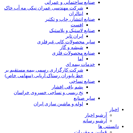
صنایع ساختمانی و عمرانی
شرکت مهندسی عمران نیکی مه آب خاک
ایتالران
صنایع انتشار، چاپ و تکثير
افست
صنایع لاستیک و پلاستیک
ایران تایر
ساير محصولات كانی غيرفلزی
شیشه و گاز
صنایع محصولات فلزی
آما
خدمات بیمه ای
شرکت کارگزاری رسمی بیمه مستقیم بر
خط پایوران رستاک آریایی (سهامی خاص)
صنایع نساجی
پشم بافی افشار
نخ ریسی و نساجی خسروی خراسان
سایر صنایع
لوله و ماشین سازی ایران
اخبار
آرشیو اخبار
آرشیو رسانه
دانستنی ها
قوانین و مقررات