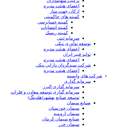
ترکیب سهامداران
اعضای هیئت مدیره
ارکان جهت ساز
کمیته های حاکمیتی
کمیته حسابرسی
کمیته انتصابات
کمیته ریسک
سرمایه ثبتی
توسعه نوآوری نیکی
اعضای هیئت مدیره
تولید فیبر ایران
اعضای هیئت مدیره
شرکت سبدگردان دارایی نیکی
اعضای هیئت مدیره
شرکت های وابسته
سرمایه گذاری
سرمایه گذاری البرز
سرمایه گذاری توسعه معادن و فلزات
توسعه‌ صنایع‌ بهشهر(هلدینگ)
صنایع سیمان
سیمان خوزستان
سیمان ارومیه
صنایع سیمان کرمان
سیمان خزر