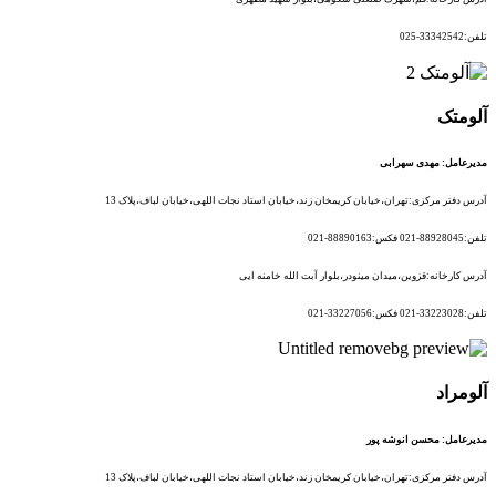
تلفن:33342542-025
آلومتک
مدیرعامل: مهدی سهرابی
آدرس دفتر مرکزی:تهران،خیابان کریمخان زند،خیابان استاد نجات اللهی،خیابان لباف،پلاک 13
تلفن:88928045-021 فکس:88890163-021
آدرس کارخانه:قزوین،میدان مینودر،بلوار آبت الله خامنه ایی
تلفن:33223028-021 فکس:33227056-021
آلومراد
مدیرعامل: محسن انوشه پور
آدرس دفتر مرکزی:تهران،خیابان کریمخان زند،خیابان استاد نجات اللهی،خیابان لباف،پلاک 13