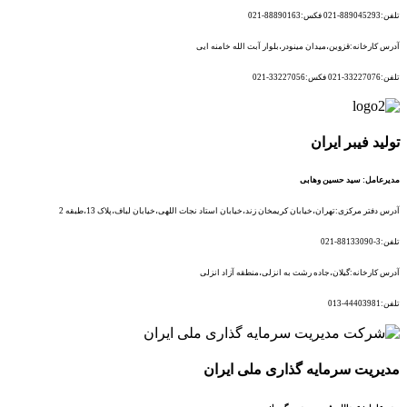
تلفن:889045293-021 فکس:88890163-021
آدرس کارخانه:قزوین،میدان مینودر،بلوار آبت الله خامنه ایی
تلفن:33227076-021 فکس:33227056-021
تولید فیبر ایران
مدیرعامل: سید حسین وهابی
آدرس دفتر مرکزی:تهران،خیابان کریمخان زند،خیابان استاد نجات اللهی،خیابان لباف،پلاک 13،طبقه 2
تلفن:3-88133090-021
آدرس کارخانه:گیلان،جاده رشت به انزلی،منطقه آزاد انزلی
تلفن:44403981-013
مدیریت سرمایه گذاری ملی ایران