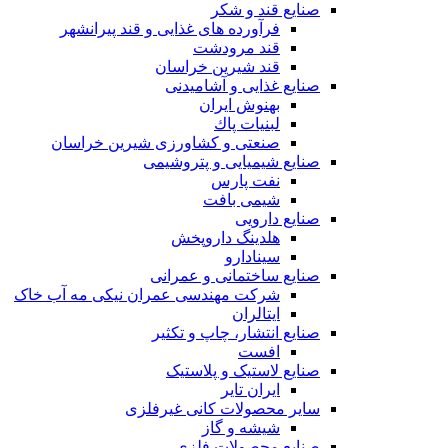
صنایع قند و شکر
فرآورده های غذایی و قند پیرانشهر
قند مرودشت
قند شیرین خراسان
صنایع غذايی و آشاميدنی
بهنوش ایران
لبنيات پاك
صنعتی و کشاورزی شیرین خراسان
صنایع شیمیایی و پتروشیمی
نفت پارس
شیمی بافت
صنایع دارویی
هلدینگ داروپخش
سینادارو
صنایع ساختمانی و عمرانی
شرکت مهندسی عمران نیکی مه آب خاک
ایتالران
صنایع انتشار، چاپ و تکثير
افست
صنایع لاستیک و پلاستیک
ایران تایر
ساير محصولات كانی غيرفلزی
شیشه و گاز
صنایع محصولات فلزی