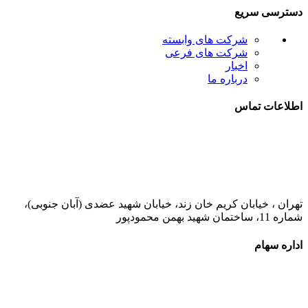
دسترسی سریع
شرکت های وابسته
شرکت های فرعی
اخبار
درباره ما
اطلاعات تماس
021-52778000
تهران ، خیابان کریم خان زند، خیابان شهید عضدی (آبان جنوبی)،
شماره 11، ساختمان شهید بهمن محمودپور
اداره سهام
021-52778520