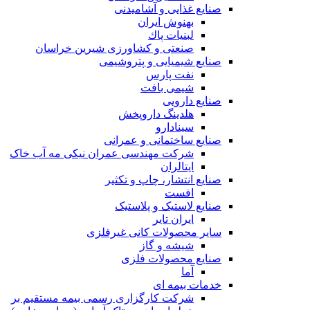
صنایع غذايی و آشاميدنی
بهنوش ایران
لبنيات پاك
صنعتی و کشاورزی شیرین خراسان
صنایع شیمیایی و پتروشیمی
نفت پارس
شیمی بافت
صنایع دارویی
هلدینگ داروپخش
سینادارو
صنایع ساختمانی و عمرانی
شرکت مهندسی عمران نیکی مه آب خاک
ایتالران
صنایع انتشار، چاپ و تکثير
افست
صنایع لاستیک و پلاستیک
ایران تایر
ساير محصولات كانی غيرفلزی
شیشه و گاز
صنایع محصولات فلزی
آما
خدمات بیمه ای
شرکت کارگزاری رسمی بیمه مستقیم بر