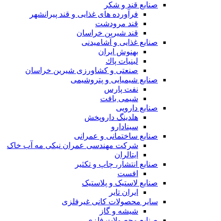
صنایع قند و شکر
فرآورده های غذایی و قند پیرانشهر
قند مرودشت
قند شیرین خراسان
صنایع غذايی و آشاميدنی
بهنوش ایران
لبنيات پاك
صنعتی و کشاورزی شیرین خراسان
صنایع شیمیایی و پتروشیمی
نفت پارس
شیمی بافت
صنایع دارویی
هلدینگ داروپخش
سینادارو
صنایع ساختمانی و عمرانی
شرکت مهندسی عمران نیکی مه آب خاک
ایتالران
صنایع انتشار، چاپ و تکثير
افست
صنایع لاستیک و پلاستیک
ایران تایر
ساير محصولات كانی غيرفلزی
شیشه و گاز
صنایع محصولات فلزی