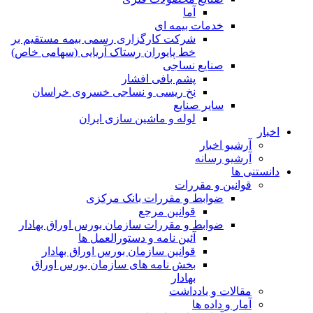
آما
خدمات بیمه ای
شرکت کارگزاری رسمی بیمه مستقیم بر
خط پایوران رستاک آریایی (سهامی خاص)
صنایع نساجی
پشم بافی افشار
نخ ریسی و نساجی خسروی خراسان
سایر صنایع
لوله و ماشین سازی ایران
اخبار
آرشیو اخبار
آرشیو رسانه
دانستنی ها
قوانین و مقررات
ضوابط و مقررات بانک مرکزی
قوانين مرجع
ضوابط و مقررات سازمان بورس اوراق بهادار
آئین نامه و دستورالعمل ها
قوانین سازمان بورس اوراق بهادار
بخش نامه های سازمان بورس اوراق
بهادار
مقالات و یادداشت
آمار و داده ها