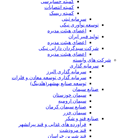
کمیته حسابرسی
کمیته انتصابات
کمیته ریسک
سرمایه ثبتی
توسعه نوآوری نیکی
اعضای هیئت مدیره
تولید فیبر ایران
اعضای هیئت مدیره
شرکت سبدگردان دارایی نیکی
اعضای هیئت مدیره
شرکت های وابسته
سرمایه گذاری
سرمایه گذاری البرز
سرمایه گذاری توسعه معادن و فلزات
توسعه‌ صنایع‌ بهشهر(هلدینگ)
صنایع سیمان
سیمان خوزستان
سیمان ارومیه
صنایع سیمان کرمان
سیمان خزر
صنایع قند و شکر
فرآورده های غذایی و قند پیرانشهر
قند مرودشت
قند شیرین خراسان