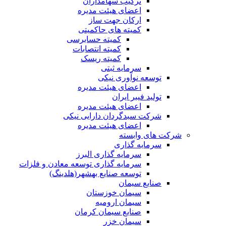
ترکیب سهامداران
اعضای هیئت مدیره
ارکان جهت ساز
کمیته های حاکمیتی
کمیته حسابرسی
کمیته انتصابات
کمیته ریسک
سرمایه ثبتی
توسعه نوآوری نیکی
اعضای هیئت مدیره
تولید فیبر ایران
اعضای هیئت مدیره
شرکت سبدگردان دارایی نیکی
اعضای هیئت مدیره
شرکت های وابسته
سرمایه گذاری
سرمایه گذاری البرز
سرمایه گذاری توسعه معادن و فلزات
توسعه‌ صنایع‌ بهشهر(هلدینگ)
صنایع سیمان
سیمان خوزستان
سیمان ارومیه
صنایع سیمان کرمان
سیمان خزر