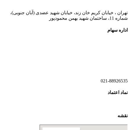
تهران ، خیابان کریم خان زند، خیابان شهید عضدی (آبان جنوبی)،
شماره 11، ساختمان شهید بهمن محمودپور
اداره سهام
021-52778520
021-52778521
021-88926535
نماد اعتماد
نقشه