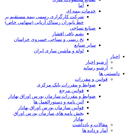
آما
خدمات بیمه ای
شرکت کارگزاری رسمی بیمه مستقیم بر
خط پایوران رستاک آریایی (سهامی خاص)
صنایع نساجی
پشم بافی افشار
نخ ریسی و نساجی خسروی خراسان
سایر صنایع
لوله و ماشین سازی ایران
اخبار
آرشیو اخبار
آرشیو رسانه
دانستنی ها
قوانین و مقررات
ضوابط و مقررات بانک مرکزی
قوانين مرجع
ضوابط و مقررات سازمان بورس اوراق بهادار
آئین نامه و دستورالعمل ها
قوانین سازمان بورس اوراق بهادار
بخش نامه های سازمان بورس اوراق
بهادار
مقالات و یادداشت
آمار و داده ها