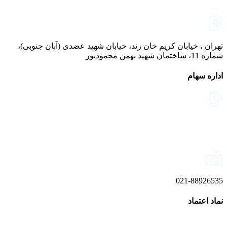
021-52778000
تهران ، خیابان کریم خان زند، خیابان شهید عضدی (آبان جنوبی)،
شماره 11، ساختمان شهید بهمن محمودپور
اداره سهام
021-52778520
021-52778521
021-88926535
نماد اعتماد