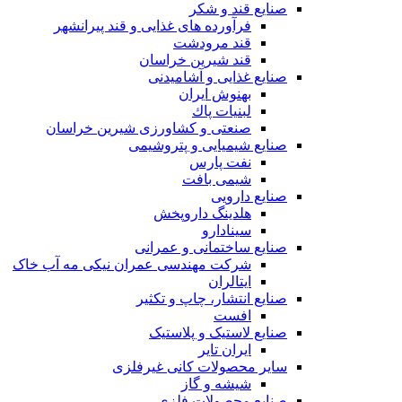
صنایع قند و شکر
فرآورده های غذایی و قند پیرانشهر
قند مرودشت
قند شیرین خراسان
صنایع غذايی و آشاميدنی
بهنوش ایران
لبنيات پاك
صنعتی و کشاورزی شیرین خراسان
صنایع شیمیایی و پتروشیمی
نفت پارس
شیمی بافت
صنایع دارویی
هلدینگ داروپخش
سینادارو
صنایع ساختمانی و عمرانی
شرکت مهندسی عمران نیکی مه آب خاک
ایتالران
صنایع انتشار، چاپ و تکثير
افست
صنایع لاستیک و پلاستیک
ایران تایر
ساير محصولات كانی غيرفلزی
شیشه و گاز
صنایع محصولات فلزی