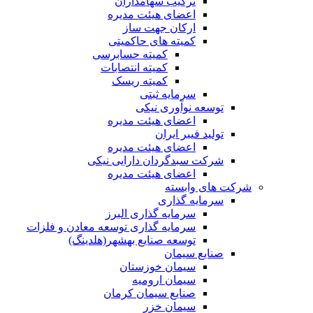
ترکیب سهامداران
اعضای هیئت مدیره
ارکان جهت ساز
کمیته های حاکمیتی
کمیته حسابرسی
کمیته انتصابات
کمیته ریسک
سرمایه ثبتی
توسعه نوآوری نیکی
اعضای هیئت مدیره
تولید فیبر ایران
اعضای هیئت مدیره
شرکت سبدگردان دارایی نیکی
اعضای هیئت مدیره
شرکت های وابسته
سرمایه گذاری
سرمایه گذاری البرز
سرمایه گذاری توسعه معادن و فلزات
توسعه‌ صنایع‌ بهشهر(هلدینگ)
صنایع سیمان
سیمان خوزستان
سیمان ارومیه
صنایع سیمان کرمان
سیمان خزر