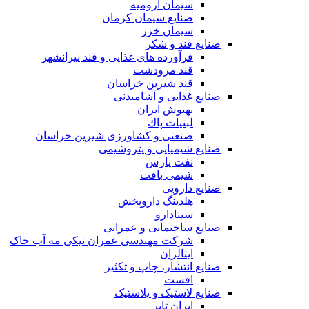
سیمان ارومیه
صنایع سیمان کرمان
سیمان خزر
صنایع قند و شکر
فرآورده های غذایی و قند پیرانشهر
قند مرودشت
قند شیرین خراسان
صنایع غذايی و آشاميدنی
بهنوش ایران
لبنيات پاك
صنعتی و کشاورزی شیرین خراسان
صنایع شیمیایی و پتروشیمی
نفت پارس
شیمی بافت
صنایع دارویی
هلدینگ داروپخش
سینادارو
صنایع ساختمانی و عمرانی
شرکت مهندسی عمران نیکی مه آب خاک
ایتالران
صنایع انتشار، چاپ و تکثير
افست
صنایع لاستیک و پلاستیک
ایران تایر