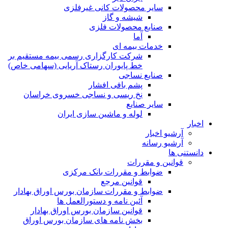
ساير محصولات كانی غيرفلزی
شیشه و گاز
صنایع محصولات فلزی
آما
خدمات بیمه ای
شرکت کارگزاری رسمی بیمه مستقیم بر
خط پایوران رستاک آریایی (سهامی خاص)
صنایع نساجی
پشم بافی افشار
نخ ریسی و نساجی خسروی خراسان
سایر صنایع
لوله و ماشین سازی ایران
اخبار
آرشیو اخبار
آرشیو رسانه
دانستنی ها
قوانین و مقررات
ضوابط و مقررات بانک مرکزی
قوانين مرجع
ضوابط و مقررات سازمان بورس اوراق بهادار
آئین نامه و دستورالعمل ها
قوانین سازمان بورس اوراق بهادار
بخش نامه های سازمان بورس اوراق