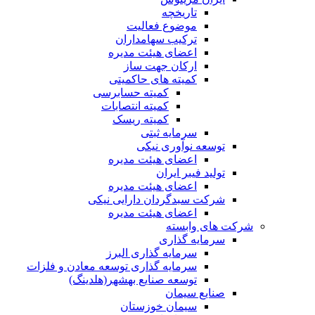
تاریخچه
موضوع فعالیت
ترکیب سهامداران
اعضای هیئت مدیره
ارکان جهت ساز
کمیته های حاکمیتی
کمیته حسابرسی
کمیته انتصابات
کمیته ریسک
سرمایه ثبتی
توسعه نوآوری نیکی
اعضای هیئت مدیره
تولید فیبر ایران
اعضای هیئت مدیره
شرکت سبدگردان دارایی نیکی
اعضای هیئت مدیره
شرکت های وابسته
سرمایه گذاری
سرمایه گذاری البرز
سرمایه گذاری توسعه معادن و فلزات
توسعه‌ صنایع‌ بهشهر(هلدینگ)
صنایع سیمان
سیمان خوزستان