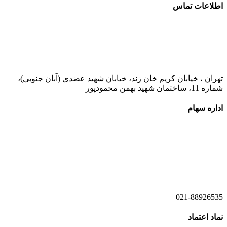
اطلاعات تماس
021-52778000
تهران ، خیابان کریم خان زند، خیابان شهید عضدی (آبان جنوبی)،
شماره 11، ساختمان شهید بهمن محمودپور
اداره سهام
021-52778520
021-52778521
021-88926535
نماد اعتماد