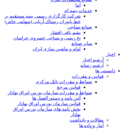
آما
خدمات بیمه ای
شرکت کارگزاری رسمی بیمه مستقیم بر
خط پایوران رستاک آریایی (سهامی خاص)
صنایع نساجی
پشم بافی افشار
نخ ریسی و نساجی خسروی خراسان
سایر صنایع
لوله و ماشین سازی ایران
اخبار
آرشیو اخبار
آرشیو رسانه
دانستنی ها
قوانین و مقررات
ضوابط و مقررات بانک مرکزی
قوانين مرجع
ضوابط و مقررات سازمان بورس اوراق بهادار
آئین نامه و دستورالعمل ها
قوانین سازمان بورس اوراق بهادار
بخش نامه های سازمان بورس اوراق
بهادار
مقالات و یادداشت
آمار و داده ها