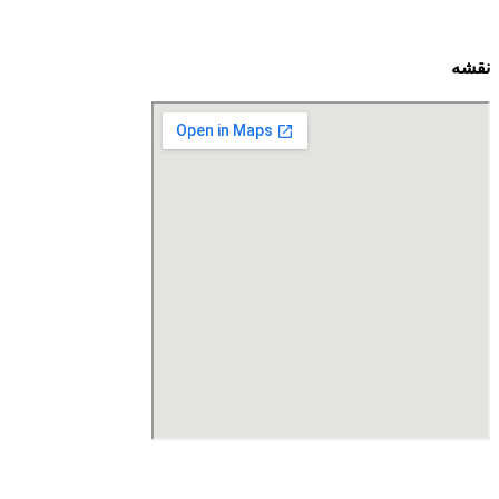
نقشه
درگاه پرداخت اینترنتی صرفا جهت پذیره نویسی و افزایش سرمایه
می باشد و هیچ گونه فروش اینترنتی محصول انجام نمی شود.