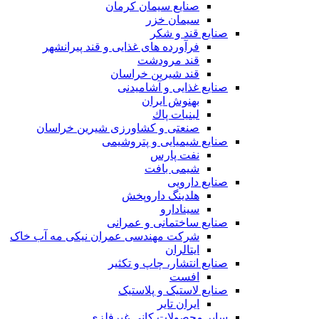
صنایع سیمان کرمان
سیمان خزر
صنایع قند و شکر
فرآورده های غذایی و قند پیرانشهر
قند مرودشت
قند شیرین خراسان
صنایع غذايی و آشاميدنی
بهنوش ایران
لبنيات پاك
صنعتی و کشاورزی شیرین خراسان
صنایع شیمیایی و پتروشیمی
نفت پارس
شیمی بافت
صنایع دارویی
هلدینگ داروپخش
سینادارو
صنایع ساختمانی و عمرانی
شرکت مهندسی عمران نیکی مه آب خاک
ایتالران
صنایع انتشار، چاپ و تکثير
افست
صنایع لاستیک و پلاستیک
ایران تایر
ساير محصولات كانی غيرفلزی