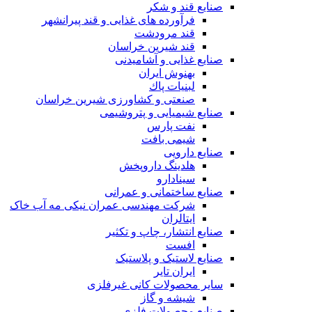
صنایع قند و شکر
فرآورده های غذایی و قند پیرانشهر
قند مرودشت
قند شیرین خراسان
صنایع غذايی و آشاميدنی
بهنوش ایران
لبنيات پاك
صنعتی و کشاورزی شیرین خراسان
صنایع شیمیایی و پتروشیمی
نفت پارس
شیمی بافت
صنایع دارویی
هلدینگ داروپخش
سینادارو
صنایع ساختمانی و عمرانی
شرکت مهندسی عمران نیکی مه آب خاک
ایتالران
صنایع انتشار، چاپ و تکثير
افست
صنایع لاستیک و پلاستیک
ایران تایر
ساير محصولات كانی غيرفلزی
شیشه و گاز
صنایع محصولات فلزی