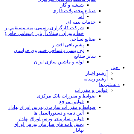
شیشه و گاز
صنایع محصولات فلزی
آما
خدمات بیمه ای
شرکت کارگزاری رسمی بیمه مستقیم بر
خط پایوران رستاک آریایی (سهامی خاص)
صنایع نساجی
پشم بافی افشار
نخ ریسی و نساجی خسروی خراسان
سایر صنایع
لوله و ماشین سازی ایران
اخبار
آرشیو اخبار
آرشیو رسانه
دانستنی ها
قوانین و مقررات
ضوابط و مقررات بانک مرکزی
قوانين مرجع
ضوابط و مقررات سازمان بورس اوراق بهادار
آئین نامه و دستورالعمل ها
قوانین سازمان بورس اوراق بهادار
بخش نامه های سازمان بورس اوراق
بهادار