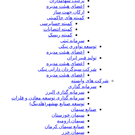
ترکیب سهامداران
اعضای هیئت مدیره
ارکان جهت ساز
کمیته های حاکمیتی
کمیته حسابرسی
کمیته انتصابات
کمیته ریسک
سرمایه ثبتی
توسعه نوآوری نیکی
اعضای هیئت مدیره
تولید فیبر ایران
اعضای هیئت مدیره
شرکت سبدگردان دارایی نیکی
اعضای هیئت مدیره
شرکت های وابسته
سرمایه گذاری
سرمایه گذاری البرز
سرمایه گذاری توسعه معادن و فلزات
توسعه‌ صنایع‌ بهشهر(هلدینگ)
صنایع سیمان
سیمان خوزستان
سیمان ارومیه
صنایع سیمان کرمان
سیمان خزر