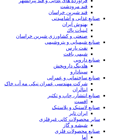
فرآورده های غذایی و قند پیرانشهر
قند مرودشت
قند شیرین خراسان
صنایع غذايی و آشاميدنی
بهنوش ایران
لبنيات پاك
صنعتی و کشاورزی شیرین خراسان
صنایع شیمیایی و پتروشیمی
نفت پارس
شیمی بافت
صنایع دارویی
هلدینگ داروپخش
سینادارو
صنایع ساختمانی و عمرانی
شرکت مهندسی عمران نیکی مه آب خاک
ایتالران
صنایع انتشار، چاپ و تکثير
افست
صنایع لاستیک و پلاستیک
ایران تایر
ساير محصولات كانی غيرفلزی
شیشه و گاز
صنایع محصولات فلزی
آما