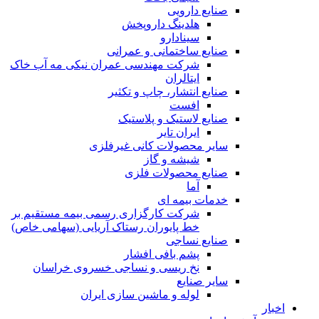
صنایع دارویی
هلدینگ داروپخش
سینادارو
صنایع ساختمانی و عمرانی
شرکت مهندسی عمران نیکی مه آب خاک
ایتالران
صنایع انتشار، چاپ و تکثير
افست
صنایع لاستیک و پلاستیک
ایران تایر
ساير محصولات كانی غيرفلزی
شیشه و گاز
صنایع محصولات فلزی
آما
خدمات بیمه ای
شرکت کارگزاری رسمی بیمه مستقیم بر
خط پایوران رستاک آریایی (سهامی خاص)
صنایع نساجی
پشم بافی افشار
نخ ریسی و نساجی خسروی خراسان
سایر صنایع
لوله و ماشین سازی ایران
اخبار