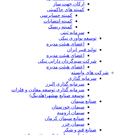
ارکان جهت ساز
کمیته های حاکمیتی
کمیته حسابرسی
کمیته انتصابات
کمیته ریسک
سرمایه ثبتی
توسعه نوآوری نیکی
اعضای هیئت مدیره
تولید فیبر ایران
اعضای هیئت مدیره
شرکت سبدگردان دارایی نیکی
اعضای هیئت مدیره
شرکت های وابسته
سرمایه گذاری
سرمایه گذاری البرز
سرمایه گذاری توسعه معادن و فلزات
توسعه‌ صنایع‌ بهشهر(هلدینگ)
صنایع سیمان
سیمان خوزستان
سیمان ارومیه
صنایع سیمان کرمان
سیمان خزر
صنایع قند و شکر