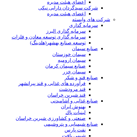
اعضای هیئت مدیره
شرکت سبدگردان دارایی نیکی
اعضای هیئت مدیره
شرکت های وابسته
سرمایه گذاری
سرمایه گذاری البرز
سرمایه گذاری توسعه معادن و فلزات
توسعه‌ صنایع‌ بهشهر(هلدینگ)
صنایع سیمان
سیمان خوزستان
سیمان ارومیه
صنایع سیمان کرمان
سیمان خزر
صنایع قند و شکر
فرآورده های غذایی و قند پیرانشهر
قند مرودشت
قند شیرین خراسان
صنایع غذايی و آشاميدنی
بهنوش ایران
لبنيات پاك
صنعتی و کشاورزی شیرین خراسان
صنایع شیمیایی و پتروشیمی
نفت پارس
شیمی بافت