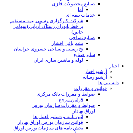
صنایع محصولات فلزی
آما
خدمات بیمه ای
شرکت کارگزاری رسمی بیمه مستقیم
بر خط پایوران رستاک آریایی (سهامی
خاص)
صنایع نساجی
پشم بافی افشار
نخ ریسی و نساجی خسروی خراسان
سایر صنایع
لوله و ماشین سازی ایران
اخبار
آرشیو اخبار
آرشیو رسانه
دانستنی ها
قوانین و مقررات
ضوابط و مقررات بانک مرکزی
قوانين مرجع
ضوابط و مقررات سازمان بورس
اوراق بهادار
آئین نامه و دستورالعمل ها
قوانین سازمان بورس اوراق بهادار
بخش نامه های سازمان بورس اوراق