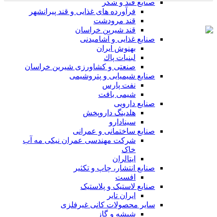
صنایع قند و شکر
فرآورده های غذایی و قند پیرانشهر
قند مرودشت
قند شیرین خراسان
صنایع غذايی و آشاميدنی
بهنوش ایران
لبنيات پاك
صنعتی و کشاورزی شیرین خراسان
صنایع شیمیایی و پتروشیمی
نفت پارس
شیمی بافت
صنایع دارویی
هلدینگ داروپخش
سینادارو
صنایع ساختمانی و عمرانی
شرکت مهندسی عمران نیکی مه آب
خاک
ایتالران
صنایع انتشار، چاپ و تکثير
افست
صنایع لاستیک و پلاستیک
ایران تایر
ساير محصولات كانی غيرفلزی
شیشه و گاز