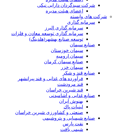
شرکت سبدگردان دارایی نیکی
اعضای هیئت مدیره
شرکت های وابسته
سرمایه گذاری
سرمایه گذاری البرز
سرمایه گذاری توسعه معادن و فلزات
توسعه‌ صنایع‌ بهشهر(هلدینگ)
صنایع سیمان
سیمان خوزستان
سیمان ارومیه
صنایع سیمان کرمان
سیمان خزر
صنایع قند و شکر
فرآورده های غذایی و قند پیرانشهر
قند مرودشت
قند شیرین خراسان
صنایع غذايی و آشاميدنی
بهنوش ایران
لبنيات پاك
صنعتی و کشاورزی شیرین خراسان
صنایع شیمیایی و پتروشیمی
نفت پارس
شیمی بافت