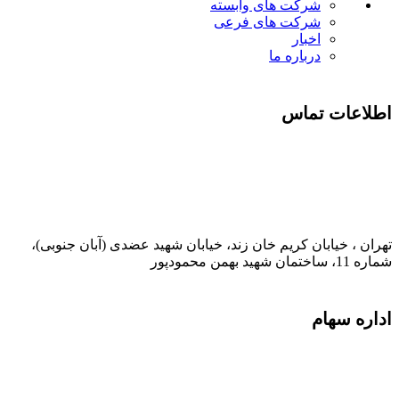
شرکت های وابسته
شرکت های فرعی
اخبار
درباره ما
اطلاعات تماس
021-52778000
تهران ، خیابان کریم خان زند، خیابان شهید عضدی (آبان جنوبی)،
شماره 11، ساختمان شهید بهمن محمودپور
اداره سهام
021-52778520