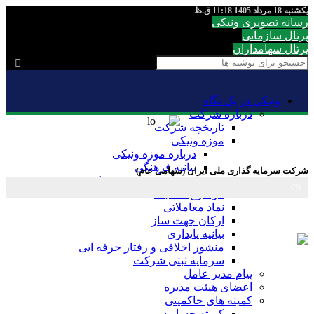
یکشنبه 18 مرداد 1405 11:18 ق.ظ
رسانه تصویری ونیکی
پرتال سازمانی
پرتال سهامداران
ونیکی در یک نگاه
درباره شرکت
تاریخچه شرکت
موزه ونیکی
درباره موزه ونیکی
بیانیه فرهنگی
شرکت سرمایه گذاری ملی ایران (سهامی عام)
تیزر معرفی موزه ونیکی
0%
درصد سهام
موضوع فعالیت
نماد معاملاتی
ارکان جهت ساز
بیانیه پایداری
منشور اخلاقی و رفتار حرفه ایی
سرمایه ثبتی شرکت
پیام مدیر عامل
اعضای هیئت مدیره
کمیته های حاکمیتی
کمیته حسابرسی