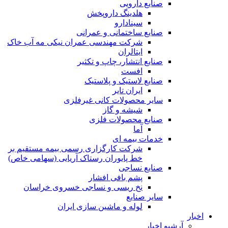
صنایع دارویی
هلدینگ داروپخش
سینادارو
صنایع ساختمانی و عمرانی
شرکت مهندسی عمران نیکی مه آب خاک
ایتالران
صنایع انتشار، چاپ و تکثير
افست
صنایع لاستیک و پلاستیک
ایران تایر
ساير محصولات كانی غيرفلزی
شیشه و گاز
صنایع محصولات فلزی
آما
خدمات بیمه ای
شرکت کارگزاری رسمی بیمه مستقیم بر
خط پایوران رستاک آریایی (سهامی خاص)
صنایع نساجی
پشم بافی افشار
نخ ریسی و نساجی خسروی خراسان
سایر صنایع
لوله و ماشین سازی ایران
اخبار
آرشیو اخبار