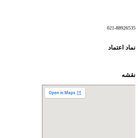
021-52778521
021-88926535
نماد اعتماد
نقشه