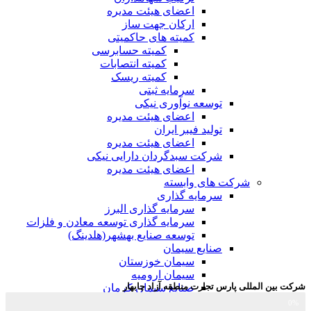
اعضای هیئت مدیره
ارکان جهت ساز
کمیته های حاکمیتی
کمیته حسابرسی
کمیته انتصابات
کمیته ریسک
سرمایه ثبتی
توسعه نوآوری نیکی
اعضای هیئت مدیره
تولید فیبر ایران
اعضای هیئت مدیره
شرکت سبدگردان دارایی نیکی
اعضای هیئت مدیره
شرکت های وابسته
سرمایه گذاری
سرمایه گذاری البرز
سرمایه گذاری توسعه معادن و فلزات
توسعه‌ صنایع‌ بهشهر(هلدینگ)
صنایع سیمان
سیمان خوزستان
سیمان ارومیه
شرکت بین المللی پارس تجارت منطقه آزاد چابهار
صنایع سیمان کرمان
سیمان خزر
0%
درصد سهام