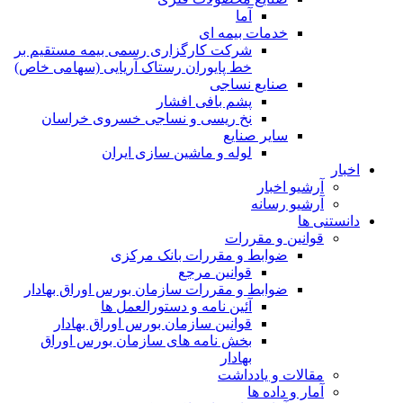
آما
خدمات بیمه ای
شرکت کارگزاری رسمی بیمه مستقیم بر
خط پایوران رستاک آریایی (سهامی خاص)
صنایع نساجی
پشم بافی افشار
نخ ریسی و نساجی خسروی خراسان
سایر صنایع
لوله و ماشین سازی ایران
اخبار
آرشیو اخبار
آرشیو رسانه
دانستنی ها
قوانین و مقررات
ضوابط و مقررات بانک مرکزی
قوانين مرجع
ضوابط و مقررات سازمان بورس اوراق بهادار
آئین نامه و دستورالعمل ها
قوانین سازمان بورس اوراق بهادار
بخش نامه های سازمان بورس اوراق
بهادار
مقالات و یادداشت
آمار و داده ها