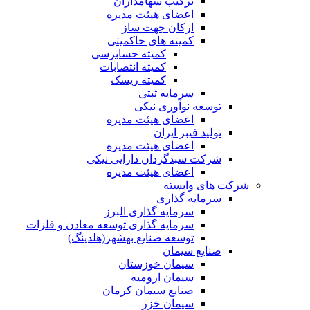
ترکیب سهامداران
اعضای هیئت مدیره
ارکان جهت ساز
کمیته های حاکمیتی
کمیته حسابرسی
کمیته انتصابات
کمیته ریسک
سرمایه ثبتی
توسعه نوآوری نیکی
اعضای هیئت مدیره
تولید فیبر ایران
اعضای هیئت مدیره
شرکت سبدگردان دارایی نیکی
اعضای هیئت مدیره
شرکت های وابسته
سرمایه گذاری
سرمایه گذاری البرز
سرمایه گذاری توسعه معادن و فلزات
توسعه‌ صنایع‌ بهشهر(هلدینگ)
صنایع سیمان
سیمان خوزستان
سیمان ارومیه
صنایع سیمان کرمان
سیمان خزر