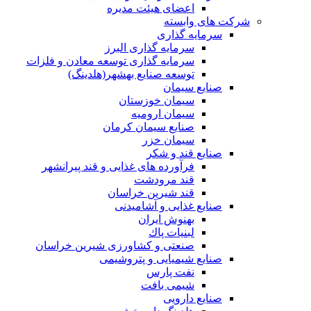
اعضای هیئت مدیره
شرکت های وابسته
سرمایه گذاری
سرمایه گذاری البرز
سرمایه گذاری توسعه معادن و فلزات
توسعه‌ صنایع‌ بهشهر(هلدینگ)
صنایع سیمان
سیمان خوزستان
سیمان ارومیه
صنایع سیمان کرمان
سیمان خزر
صنایع قند و شکر
فرآورده های غذایی و قند پیرانشهر
قند مرودشت
قند شیرین خراسان
صنایع غذايی و آشاميدنی
بهنوش ایران
لبنيات پاك
صنعتی و کشاورزی شیرین خراسان
صنایع شیمیایی و پتروشیمی
نفت پارس
شیمی بافت
صنایع دارویی