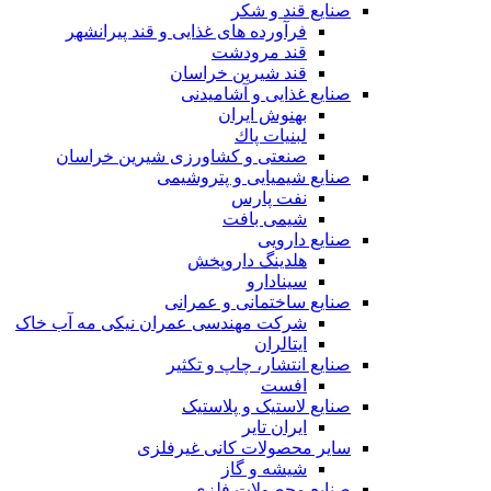
صنایع قند و شکر
فرآورده های غذایی و قند پیرانشهر
قند مرودشت
قند شیرین خراسان
صنایع غذايی و آشاميدنی
بهنوش ایران
لبنيات پاك
صنعتی و کشاورزی شیرین خراسان
صنایع شیمیایی و پتروشیمی
نفت پارس
شیمی بافت
صنایع دارویی
هلدینگ داروپخش
سینادارو
صنایع ساختمانی و عمرانی
شرکت مهندسی عمران نیکی مه آب خاک
ایتالران
صنایع انتشار، چاپ و تکثير
افست
صنایع لاستیک و پلاستیک
ایران تایر
ساير محصولات كانی غيرفلزی
شیشه و گاز
صنایع محصولات فلزی