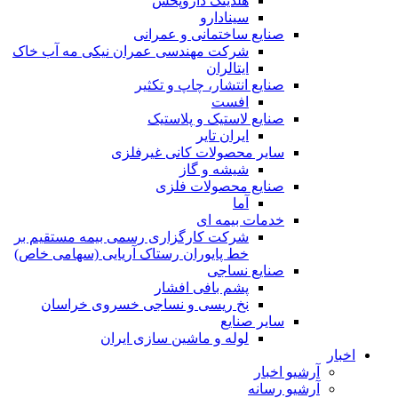
هلدینگ داروپخش
سینادارو
صنایع ساختمانی و عمرانی
شرکت مهندسی عمران نیکی مه آب خاک
ایتالران
صنایع انتشار، چاپ و تکثير
افست
صنایع لاستیک و پلاستیک
ایران تایر
ساير محصولات كانی غيرفلزی
شیشه و گاز
صنایع محصولات فلزی
آما
خدمات بیمه ای
شرکت کارگزاری رسمی بیمه مستقیم بر
خط پایوران رستاک آریایی (سهامی خاص)
صنایع نساجی
پشم بافی افشار
نخ ریسی و نساجی خسروی خراسان
سایر صنایع
لوله و ماشین سازی ایران
اخبار
آرشیو اخبار
آرشیو رسانه