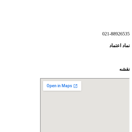
021-52778520
021-52778521
021-88926535
نماد اعتماد
نقشه