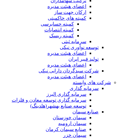
ترکیب سهامداران
اعضای هیئت مدیره
ارکان جهت ساز
کمیته های حاکمیتی
کمیته حسابرسی
کمیته انتصابات
کمیته ریسک
سرمایه ثبتی
توسعه نوآوری نیکی
اعضای هیئت مدیره
تولید فیبر ایران
اعضای هیئت مدیره
شرکت سبدگردان دارایی نیکی
اعضای هیئت مدیره
شرکت های وابسته
سرمایه گذاری
سرمایه گذاری البرز
سرمایه گذاری توسعه معادن و فلزات
توسعه‌ صنایع‌ بهشهر(هلدینگ)
صنایع سیمان
سیمان خوزستان
سیمان ارومیه
صنایع سیمان کرمان
سیمان خزر