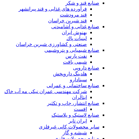
صنایع قند و شکر
فرآورده های غذایی و قند پیرانشهر
قند مرودشت
قند شیرین خراسان
صنایع غذايی و آشاميدنی
بهنوش ایران
لبنيات پاك
صنعتی و کشاورزی شیرین خراسان
صنایع شیمیایی و پتروشیمی
نفت پارس
شیمی بافت
صنایع دارویی
هلدینگ داروپخش
سینادارو
صنایع ساختمانی و عمرانی
شرکت مهندسی عمران نیکی مه آب خاک
ایتالران
صنایع انتشار، چاپ و تکثير
افست
صنایع لاستیک و پلاستیک
ایران تایر
ساير محصولات كانی غيرفلزی
شیشه و گاز
صنایع محصولات فلزی