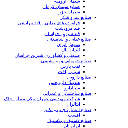
سیمان ارومیه
صنایع سیمان کرمان
سیمان خزر
صنایع قند و شکر
فرآورده های غذایی و قند پیرانشهر
قند مرودشت
قند شیرین خراسان
صنایع غذايی و آشاميدنی
بهنوش ایران
لبنيات پاك
صنعتی و کشاورزی شیرین خراسان
صنایع شیمیایی و پتروشیمی
نفت پارس
شیمی بافت
صنایع دارویی
هلدینگ داروپخش
سینادارو
صنایع ساختمانی و عمرانی
شرکت مهندسی عمران نیکی مه آب خاک
ایتالران
صنایع انتشار، چاپ و تکثير
افست
صنایع لاستیک و پلاستیک
ایران تایر