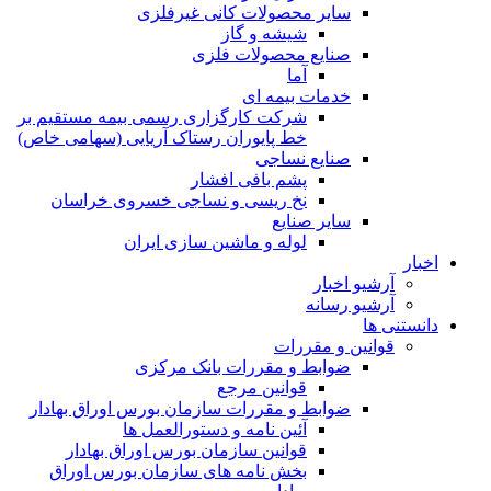
ساير محصولات كانی غيرفلزی
شیشه و گاز
صنایع محصولات فلزی
آما
خدمات بیمه ای
شرکت کارگزاری رسمی بیمه مستقیم بر
خط پایوران رستاک آریایی (سهامی خاص)
صنایع نساجی
پشم بافی افشار
نخ ریسی و نساجی خسروی خراسان
سایر صنایع
لوله و ماشین سازی ایران
اخبار
آرشیو اخبار
آرشیو رسانه
دانستنی ها
قوانین و مقررات
ضوابط و مقررات بانک مرکزی
قوانين مرجع
ضوابط و مقررات سازمان بورس اوراق بهادار
آئین نامه و دستورالعمل ها
قوانین سازمان بورس اوراق بهادار
بخش نامه های سازمان بورس اوراق