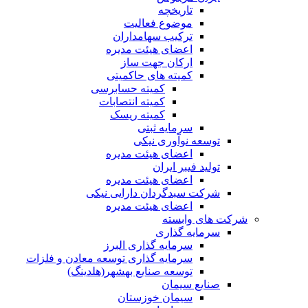
تاریخچه
موضوع فعالیت
ترکیب سهامداران
اعضای هیئت مدیره
ارکان جهت ساز
کمیته های حاکمیتی
کمیته حسابرسی
کمیته انتصابات
کمیته ریسک
سرمایه ثبتی
توسعه نوآوری نیکی
اعضای هیئت مدیره
تولید فیبر ایران
اعضای هیئت مدیره
شرکت سبدگردان دارایی نیکی
اعضای هیئت مدیره
شرکت های وابسته
سرمایه گذاری
سرمایه گذاری البرز
سرمایه گذاری توسعه معادن و فلزات
توسعه‌ صنایع‌ بهشهر(هلدینگ)
صنایع سیمان
سیمان خوزستان