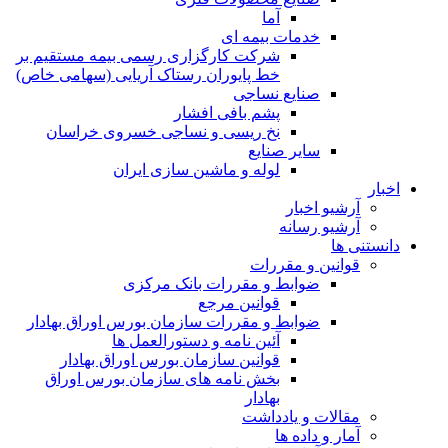
آما
خدمات بیمه ای
شرکت کارگزاری رسمی بیمه مستقیم بر
خط پایوران رستاک آریایی (سهامی خاص)
صنایع نساجی
پشم بافی افشار
نخ ریسی و نساجی خسروی خراسان
سایر صنایع
لوله و ماشین سازی ایران
اخبار
آرشیو اخبار
آرشیو رسانه
دانستنی ها
قوانین و مقررات
ضوابط و مقررات بانک مرکزی
قوانين مرجع
ضوابط و مقررات سازمان بورس اوراق بهادار
آئین نامه و دستورالعمل ها
قوانین سازمان بورس اوراق بهادار
بخش نامه های سازمان بورس اوراق
بهادار
مقالات و یادداشت
آمار و داده ها