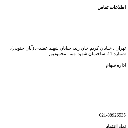
اطلاعات تماس
021-52778000
تهران ، خیابان کریم خان زند، خیابان شهید عضدی (آبان جنوبی)،
شماره 11، ساختمان شهید بهمن محمودپور
اداره سهام
021-52778520
021-52778521
021-88926535
نماد اعتماد