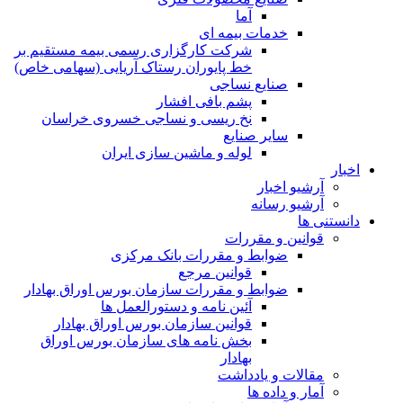
آما
خدمات بیمه ای
شرکت کارگزاری رسمی بیمه مستقیم بر
خط پایوران رستاک آریایی (سهامی خاص)
صنایع نساجی
پشم بافی افشار
نخ ریسی و نساجی خسروی خراسان
سایر صنایع
لوله و ماشین سازی ایران
اخبار
آرشیو اخبار
آرشیو رسانه
دانستنی ها
قوانین و مقررات
ضوابط و مقررات بانک مرکزی
قوانين مرجع
ضوابط و مقررات سازمان بورس اوراق بهادار
آئین نامه و دستورالعمل ها
قوانین سازمان بورس اوراق بهادار
بخش نامه های سازمان بورس اوراق
بهادار
مقالات و یادداشت
آمار و داده ها