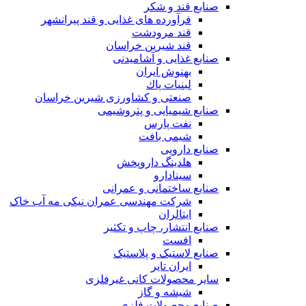
صنایع قند و شکر
فرآورده های غذایی و قند پیرانشهر
قند مرودشت
قند شیرین خراسان
صنایع غذايی و آشاميدنی
بهنوش ایران
لبنيات پاك
صنعتی و کشاورزی شیرین خراسان
صنایع شیمیایی و پتروشیمی
نفت پارس
شیمی بافت
صنایع دارویی
هلدینگ داروپخش
سینادارو
صنایع ساختمانی و عمرانی
شرکت مهندسی عمران نیکی مه آب خاک
ایتالران
صنایع انتشار، چاپ و تکثير
افست
صنایع لاستیک و پلاستیک
ایران تایر
ساير محصولات كانی غيرفلزی
شیشه و گاز
صنایع محصولات فلزی