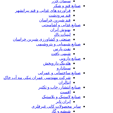
سیمان خزر
صنایع قند و شکر
فرآورده های غذایی و قند پیرانشهر
قند مرودشت
قند شیرین خراسان
صنایع غذايی و آشاميدنی
بهنوش ایران
لبنيات پاك
صنعتی و کشاورزی شیرین خراسان
صنایع شیمیایی و پتروشیمی
نفت پارس
شیمی بافت
صنایع دارویی
هلدینگ داروپخش
سینادارو
صنایع ساختمانی و عمرانی
شرکت مهندسی عمران نیکی مه آب خاک
ایتالران
صنایع انتشار، چاپ و تکثير
افست
صنایع لاستیک و پلاستیک
ایران تایر
ساير محصولات كانی غيرفلزی
شیشه و گاز