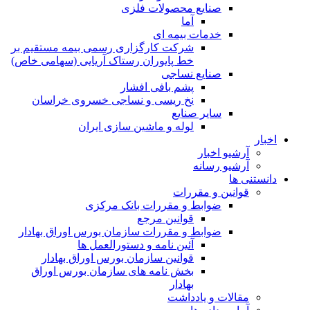
صنایع محصولات فلزی
آما
خدمات بیمه ای
شرکت کارگزاری رسمی بیمه مستقیم بر
خط پایوران رستاک آریایی (سهامی خاص)
صنایع نساجی
پشم بافی افشار
نخ ریسی و نساجی خسروی خراسان
سایر صنایع
لوله و ماشین سازی ایران
اخبار
آرشیو اخبار
آرشیو رسانه
دانستنی ها
قوانین و مقررات
ضوابط و مقررات بانک مرکزی
قوانين مرجع
ضوابط و مقررات سازمان بورس اوراق بهادار
آئین نامه و دستورالعمل ها
قوانین سازمان بورس اوراق بهادار
بخش نامه های سازمان بورس اوراق
بهادار
مقالات و یادداشت