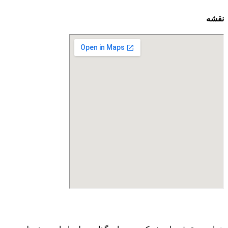
نقشه
درگاه پرداخت اینترنتی صرفا جهت پذیره نویسی و افزایش سرمایه
می باشد و هیچ گونه فروش اینترنتی محصول انجام نمی شود.