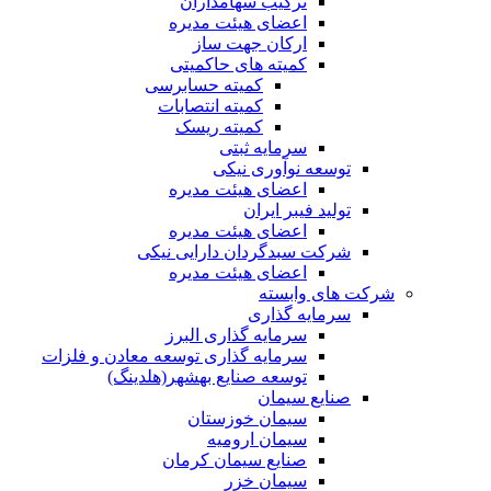
ترکیب سهامداران
اعضای هیئت مدیره
ارکان جهت ساز
کمیته های حاکمیتی
کمیته حسابرسی
کمیته انتصابات
کمیته ریسک
سرمایه ثبتی
توسعه نوآوری نیکی
اعضای هیئت مدیره
تولید فیبر ایران
اعضای هیئت مدیره
شرکت سبدگردان دارایی نیکی
اعضای هیئت مدیره
شرکت های وابسته
سرمایه گذاری
سرمایه گذاری البرز
سرمایه گذاری توسعه معادن و فلزات
توسعه‌ صنایع‌ بهشهر(هلدینگ)
صنایع سیمان
سیمان خوزستان
سیمان ارومیه
صنایع سیمان کرمان
سیمان خزر