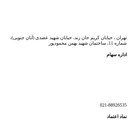
021-52778000
تهران ، خیابان کریم خان زند، خیابان شهید عضدی (آبان جنوبی)،
شماره 11، ساختمان شهید بهمن محمودپور
اداره سهام
021-52778520
021-52778521
021-88926535
نماد اعتماد