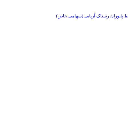
پایوران رستاک آریایی (سهامی خاص)