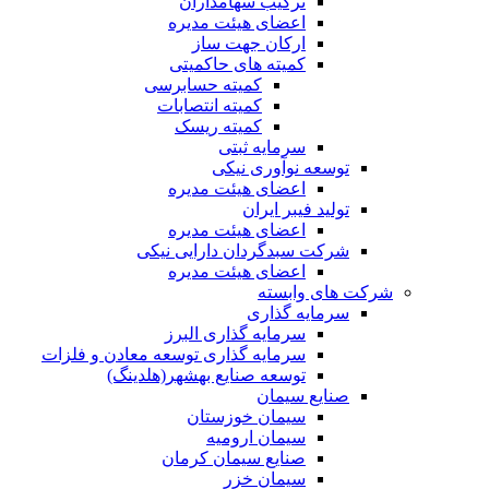
ترکیب سهامداران
اعضای هیئت مدیره
ارکان جهت ساز
کمیته های حاکمیتی
کمیته حسابرسی
کمیته انتصابات
کمیته ریسک
سرمایه ثبتی
توسعه نوآوری نیکی
اعضای هیئت مدیره
تولید فیبر ایران
اعضای هیئت مدیره
شرکت سبدگردان دارایی نیکی
اعضای هیئت مدیره
شرکت های وابسته
سرمایه گذاری
سرمایه گذاری البرز
سرمایه گذاری توسعه معادن و فلزات
توسعه‌ صنایع‌ بهشهر(هلدینگ)
صنایع سیمان
سیمان خوزستان
سیمان ارومیه
صنایع سیمان کرمان
سیمان خزر