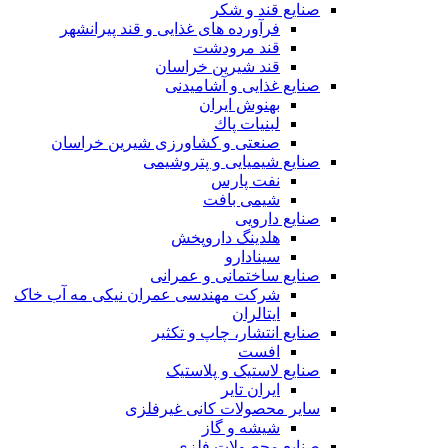
صنایع قند و شکر
فرآورده های غذایی و قند پیرانشهر
قند مرودشت
قند شیرین خراسان
صنایع غذايی و آشاميدنی
بهنوش ایران
لبنيات پاك
صنعتی و کشاورزی شیرین خراسان
صنایع شیمیایی و پتروشیمی
نفت پارس
شیمی بافت
صنایع دارویی
هلدینگ داروپخش
سینادارو
صنایع ساختمانی و عمرانی
شرکت مهندسی عمران نیکی مه آب خاک
ایتالران
صنایع انتشار، چاپ و تکثير
افست
صنایع لاستیک و پلاستیک
ایران تایر
ساير محصولات كانی غيرفلزی
شیشه و گاز
صنایع محصولات فلزی