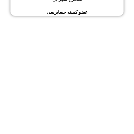
عضو کمیته حسابرسی