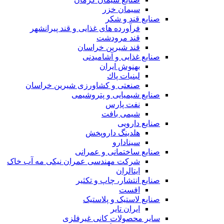
سیمان خزر
صنایع قند و شکر
فرآورده های غذایی و قند پیرانشهر
قند مرودشت
قند شیرین خراسان
صنایع غذايی و آشاميدنی
بهنوش ایران
لبنيات پاك
صنعتی و کشاورزی شیرین خراسان
صنایع شیمیایی و پتروشیمی
نفت پارس
شیمی بافت
صنایع دارویی
هلدینگ داروپخش
سینادارو
صنایع ساختمانی و عمرانی
شرکت مهندسی عمران نیکی مه آب خاک
ایتالران
صنایع انتشار، چاپ و تکثير
افست
صنایع لاستیک و پلاستیک
ایران تایر
ساير محصولات كانی غيرفلزی