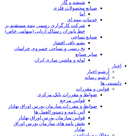
شیشه و گاز
صنایع محصولات فلزی
آما
خدمات بیمه ای
شرکت کارگزاری رسمی بیمه مستقیم بر
خط پایوران رستاک آریایی (سهامی خاص)
صنایع نساجی
پشم بافی افشار
نخ ریسی و نساجی خسروی خراسان
سایر صنایع
لوله و ماشین سازی ایران
اخبار
آرشیو اخبار
آرشیو رسانه
دانستنی ها
قوانین و مقررات
ضوابط و مقررات بانک مرکزی
قوانين مرجع
ضوابط و مقررات سازمان بورس اوراق بهادار
آئین نامه و دستورالعمل ها
قوانین سازمان بورس اوراق بهادار
بخش نامه های سازمان بورس اوراق
بهادار
مقالات و یادداشت