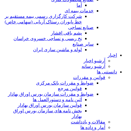
آما
خدمات بیمه ای
شرکت کارگزاری رسمی بیمه مستقیم بر
خط پایوران رستاک آریایی (سهامی خاص)
صنایع نساجی
پشم بافی افشار
نخ ریسی و نساجی خسروی خراسان
سایر صنایع
لوله و ماشین سازی ایران
اخبار
آرشیو اخبار
آرشیو رسانه
دانستنی ها
قوانین و مقررات
ضوابط و مقررات بانک مرکزی
قوانين مرجع
ضوابط و مقررات سازمان بورس اوراق بهادار
آئین نامه و دستورالعمل ها
قوانین سازمان بورس اوراق بهادار
بخش نامه های سازمان بورس اوراق
بهادار
مقالات و یادداشت
آمار و داده ها