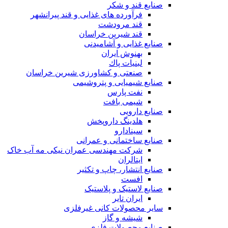
صنایع قند و شکر
فرآورده های غذایی و قند پیرانشهر
قند مرودشت
قند شیرین خراسان
صنایع غذايی و آشاميدنی
بهنوش ایران
لبنيات پاك
صنعتی و کشاورزی شیرین خراسان
صنایع شیمیایی و پتروشیمی
نفت پارس
شیمی بافت
صنایع دارویی
هلدینگ داروپخش
سینادارو
صنایع ساختمانی و عمرانی
شرکت مهندسی عمران نیکی مه آب خاک
ایتالران
صنایع انتشار، چاپ و تکثير
افست
صنایع لاستیک و پلاستیک
ایران تایر
ساير محصولات كانی غيرفلزی
شیشه و گاز
صنایع محصولات فلزی