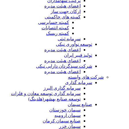
ترکیب سهامداران
اعضای هیئت مدیره
ارکان جهت ساز
کمیته های حاکمیتی
کمیته حسابرسی
کمیته انتصابات
کمیته ریسک
سرمایه ثبتی
توسعه نوآوری نیکی
اعضای هیئت مدیره
تولید فیبر ایران
اعضای هیئت مدیره
شرکت سبدگردان دارایی نیکی
اعضای هیئت مدیره
شرکت های وابسته
سرمایه گذاری
سرمایه گذاری البرز
سرمایه گذاری توسعه معادن و فلزات
توسعه‌ صنایع‌ بهشهر(هلدینگ)
صنایع سیمان
سیمان خوزستان
سیمان ارومیه
صنایع سیمان کرمان
سیمان خزر