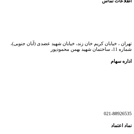
اطلاعات تماس
021-52778000
تهران ، خیابان کریم خان زند، خیابان شهید عضدی (آبان جنوبی)،
شماره 11، ساختمان شهید بهمن محمودپور
اداره سهام
021-52778520
021-52778521
021-88926535
نماد اعتماد