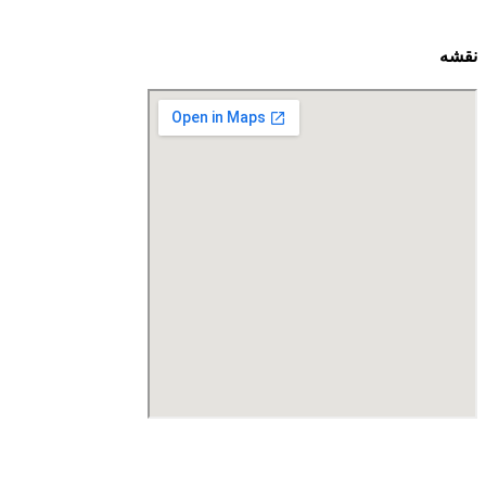
نقشه
درگاه پرداخت اینترنتی صرفا جهت پذیره نویسی و افزایش سرمایه
می باشد و هیچ گونه فروش اینترنتی محصول انجام نمی شود.