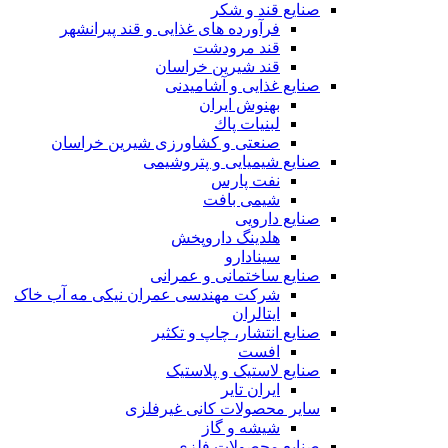
صنایع قند و شکر
فرآورده های غذایی و قند پیرانشهر
قند مرودشت
قند شیرین خراسان
صنایع غذايی و آشاميدنی
بهنوش ایران
لبنيات پاك
صنعتی و کشاورزی شیرین خراسان
صنایع شیمیایی و پتروشیمی
نفت پارس
شیمی بافت
صنایع دارویی
هلدینگ داروپخش
سینادارو
صنایع ساختمانی و عمرانی
شرکت مهندسی عمران نیکی مه آب خاک
ایتالران
صنایع انتشار، چاپ و تکثير
افست
صنایع لاستیک و پلاستیک
ایران تایر
ساير محصولات كانی غيرفلزی
شیشه و گاز
صنایع محصولات فلزی