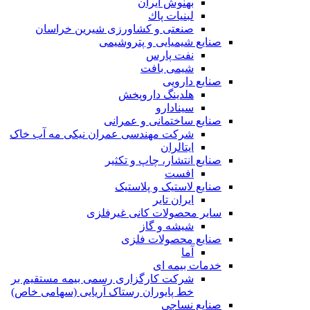
بهنوش ایران
لبنيات پاك
صنعتی و کشاورزی شیرین خراسان
صنایع شیمیایی و پتروشیمی
نفت پارس
شیمی بافت
صنایع دارویی
هلدینگ داروپخش
سینادارو
صنایع ساختمانی و عمرانی
شرکت مهندسی عمران نیکی مه آب خاک
ایتالران
صنایع انتشار، چاپ و تکثير
افست
صنایع لاستیک و پلاستیک
ایران تایر
ساير محصولات كانی غيرفلزی
شیشه و گاز
صنایع محصولات فلزی
آما
خدمات بیمه ای
شرکت کارگزاری رسمی بیمه مستقیم بر
خط پایوران رستاک آریایی (سهامی خاص)
صنایع نساجی