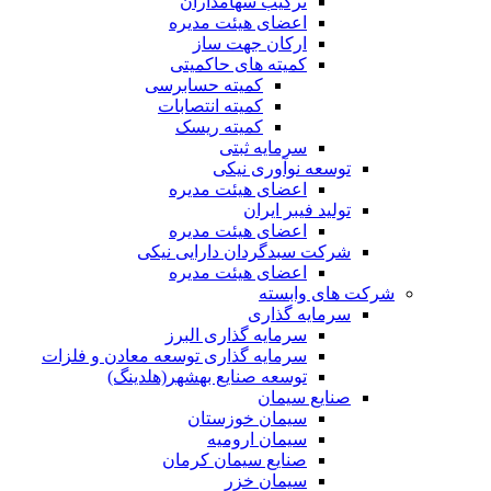
ترکیب سهامداران
اعضای هیئت مدیره
ارکان جهت ساز
کمیته های حاکمیتی
کمیته حسابرسی
کمیته انتصابات
کمیته ریسک
سرمایه ثبتی
توسعه نوآوری نیکی
اعضای هیئت مدیره
تولید فیبر ایران
اعضای هیئت مدیره
شرکت سبدگردان دارایی نیکی
اعضای هیئت مدیره
شرکت های وابسته
سرمایه گذاری
سرمایه گذاری البرز
سرمایه گذاری توسعه معادن و فلزات
توسعه‌ صنایع‌ بهشهر(هلدینگ)
صنایع سیمان
سیمان خوزستان
سیمان ارومیه
صنایع سیمان کرمان
سیمان خزر