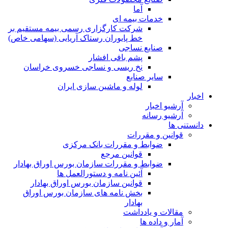
آما
خدمات بیمه ای
شرکت کارگزاری رسمی بیمه مستقیم بر
خط پایوران رستاک آریایی (سهامی خاص)
صنایع نساجی
پشم بافی افشار
نخ ریسی و نساجی خسروی خراسان
سایر صنایع
لوله و ماشین سازی ایران
اخبار
آرشیو اخبار
آرشیو رسانه
دانستنی ها
قوانین و مقررات
ضوابط و مقررات بانک مرکزی
قوانين مرجع
ضوابط و مقررات سازمان بورس اوراق بهادار
آئین نامه و دستورالعمل ها
قوانین سازمان بورس اوراق بهادار
بخش نامه های سازمان بورس اوراق
بهادار
مقالات و یادداشت
آمار و داده ها