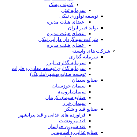
کمیته ریسک
سرمایه ثبتی
توسعه نوآوری نیکی
اعضای هیئت مدیره
تولید فیبر ایران
اعضای هیئت مدیره
شرکت سبدگردان دارایی نیکی
اعضای هیئت مدیره
شرکت های وابسته
سرمایه گذاری
سرمایه گذاری البرز
سرمایه گذاری توسعه معادن و فلزات
توسعه‌ صنایع‌ بهشهر(هلدینگ)
صنایع سیمان
سیمان خوزستان
سیمان ارومیه
صنایع سیمان کرمان
سیمان خزر
صنایع قند و شکر
فرآورده های غذایی و قند پیرانشهر
قند مرودشت
قند شیرین خراسان
صنایع غذايی و آشاميدنی