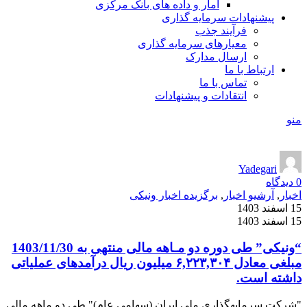
آمار و داده های بانک مرکزی
پیشنهادات سرمایه گذاری
فرآیند جذب
معیارهای سرمایه گذاری
ارسال مدارک
ارتباط با ما
تماس با ما
انتقادات و پیشنهادات
منو
Yadegari
0
دیدگاه
اخبار
,
آرشیو اخبار
,
برگزیده اخبار ونیکی
15 اسفند 1403
15 اسفند 1403
“ونیکی” طی دوره دو مـاهه مالی منتهی به 1403/11/30
مبلغی معادل ۶,۲۲۳,۳۰۴ میلیون ریال درآمدهای عملیاتی
داشته است.
"شرکت سرمایه­گذاری ملی ایران (سهامی عام)" طی دو ماهه مالی