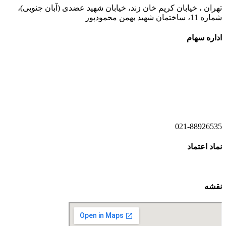
تهران ، خیابان کریم خان زند، خیابان شهید عضدی (آبان جنوبی)،
شماره 11، ساختمان شهید بهمن محمودپور
اداره سهام
021-52778520
021-52778521
021-88926535
نماد اعتماد
نقشه