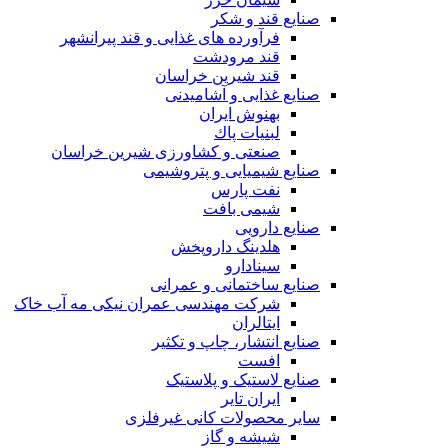
صنایع قند و شکر
فرآورده های غذایی و قند پیرانشهر
قند مرودشت
قند شیرین خراسان
صنایع غذايی و آشاميدنی
بهنوش ایران
لبنيات پاك
صنعتی و کشاورزی شیرین خراسان
صنایع شیمیایی و پتروشیمی
نفت پارس
شیمی بافت
صنایع دارویی
هلدینگ داروپخش
سینادارو
صنایع ساختمانی و عمرانی
شرکت مهندسی عمران نیکی مه آب خاک
ایتالران
صنایع انتشار، چاپ و تکثير
افست
صنایع لاستیک و پلاستیک
ایران تایر
ساير محصولات كانی غيرفلزی
شیشه و گاز