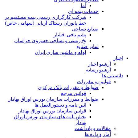
آما
خدمات بیمه ای
شرکت کارگزاری رسمی بیمه مستقیم بر
خط پایوران رستاک آریایی (سهامی خاص)
صنایع نساجی
پشم بافی افشار
نخ ریسی و نساجی خسروی خراسان
سایر صنایع
لوله و ماشین سازی ایران
اخبار
آرشیو اخبار
آرشیو رسانه
دانستنی ها
قوانین و مقررات
ضوابط و مقررات بانک مرکزی
قوانين مرجع
ضوابط و مقررات سازمان بورس اوراق بهادار
آئین نامه و دستورالعمل ها
قوانین سازمان بورس اوراق بهادار
بخش نامه های سازمان بورس اوراق
بهادار
مقالات و یادداشت
آمار و داده ها