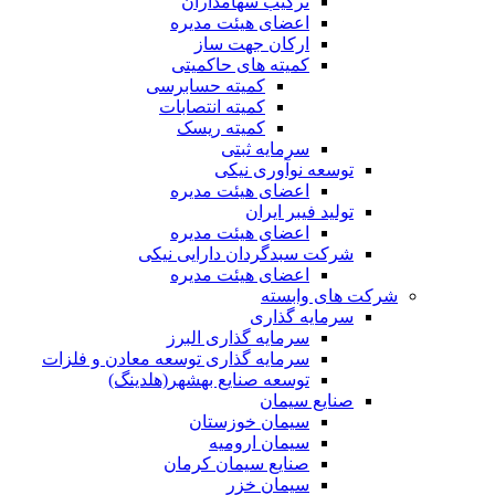
ترکیب سهامداران
اعضای هیئت مدیره
ارکان جهت ساز
کمیته های حاکمیتی
کمیته حسابرسی
کمیته انتصابات
کمیته ریسک
سرمایه ثبتی
توسعه نوآوری نیکی
اعضای هیئت مدیره
تولید فیبر ایران
اعضای هیئت مدیره
شرکت سبدگردان دارایی نیکی
اعضای هیئت مدیره
شرکت های وابسته
سرمایه گذاری
سرمایه گذاری البرز
سرمایه گذاری توسعه معادن و فلزات
توسعه‌ صنایع‌ بهشهر(هلدینگ)
صنایع سیمان
سیمان خوزستان
سیمان ارومیه
صنایع سیمان کرمان
سیمان خزر