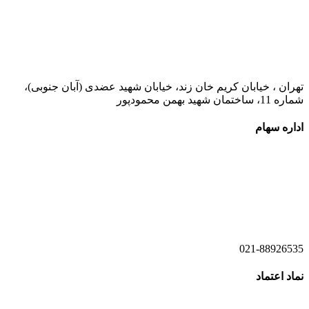
021-52778000
تهران ، خیابان کریم خان زند، خیابان شهید عضدی (آبان جنوبی)،
شماره 11، ساختمان شهید بهمن محمودپور
اداره سهام
021-52778520
021-52778521
021-88926535
نماد اعتماد