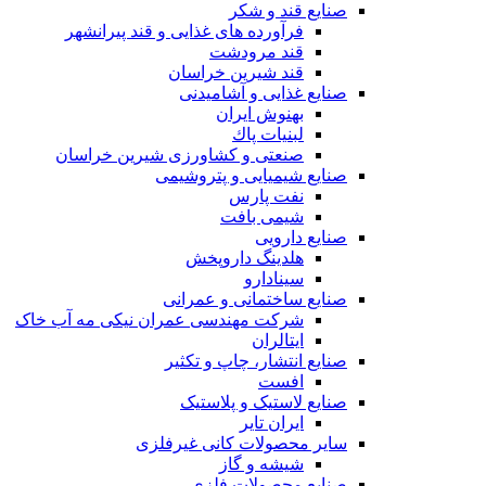
صنایع قند و شکر
فرآورده های غذایی و قند پیرانشهر
قند مرودشت
قند شیرین خراسان
صنایع غذايی و آشاميدنی
بهنوش ایران
لبنيات پاك
صنعتی و کشاورزی شیرین خراسان
صنایع شیمیایی و پتروشیمی
نفت پارس
شیمی بافت
صنایع دارویی
هلدینگ داروپخش
سینادارو
صنایع ساختمانی و عمرانی
شرکت مهندسی عمران نیکی مه آب خاک
ایتالران
صنایع انتشار، چاپ و تکثير
افست
صنایع لاستیک و پلاستیک
ایران تایر
ساير محصولات كانی غيرفلزی
شیشه و گاز
صنایع محصولات فلزی