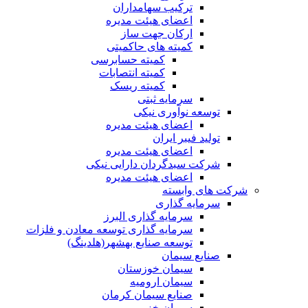
ترکیب سهامداران
اعضای هیئت مدیره
ارکان جهت ساز
کمیته های حاکمیتی
کمیته حسابرسی
کمیته انتصابات
کمیته ریسک
سرمایه ثبتی
توسعه نوآوری نیکی
اعضای هیئت مدیره
تولید فیبر ایران
اعضای هیئت مدیره
شرکت سبدگردان دارایی نیکی
اعضای هیئت مدیره
شرکت های وابسته
سرمایه گذاری
سرمایه گذاری البرز
سرمایه گذاری توسعه معادن و فلزات
توسعه‌ صنایع‌ بهشهر(هلدینگ)
صنایع سیمان
سیمان خوزستان
سیمان ارومیه
صنایع سیمان کرمان
سیمان خزر