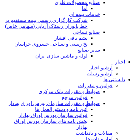
صنایع محصولات فلزی
آما
خدمات بیمه ای
شرکت کارگزاری رسمی بیمه مستقیم بر
خط پایوران رستاک آریایی (سهامی خاص)
صنایع نساجی
پشم بافی افشار
نخ ریسی و نساجی خسروی خراسان
سایر صنایع
لوله و ماشین سازی ایران
اخبار
آرشیو اخبار
آرشیو رسانه
دانستنی ها
قوانین و مقررات
ضوابط و مقررات بانک مرکزی
قوانين مرجع
ضوابط و مقررات سازمان بورس اوراق بهادار
آئین نامه و دستورالعمل ها
قوانین سازمان بورس اوراق بهادار
بخش نامه های سازمان بورس اوراق
بهادار
مقالات و یادداشت
آمار و داده ها