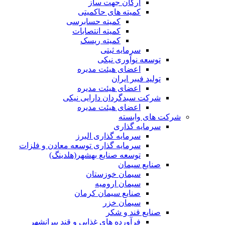
ارکان جهت ساز
کمیته های حاکمیتی
کمیته حسابرسی
کمیته انتصابات
کمیته ریسک
سرمایه ثبتی
توسعه نوآوری نیکی
اعضای هیئت مدیره
تولید فیبر ایران
اعضای هیئت مدیره
شرکت سبدگردان دارایی نیکی
اعضای هیئت مدیره
شرکت های وابسته
سرمایه گذاری
سرمایه گذاری البرز
سرمایه گذاری توسعه معادن و فلزات
توسعه‌ صنایع‌ بهشهر(هلدینگ)
صنایع سیمان
سیمان خوزستان
سیمان ارومیه
صنایع سیمان کرمان
سیمان خزر
صنایع قند و شکر
فرآورده های غذایی و قند پیرانشهر