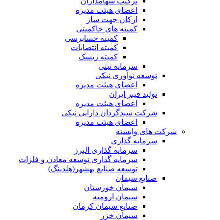
ترکیب سهامداران
اعضای هیئت مدیره
ارکان جهت ساز
کمیته های حاکمیتی
کمیته حسابرسی
کمیته انتصابات
کمیته ریسک
سرمایه ثبتی
توسعه نوآوری نیکی
اعضای هیئت مدیره
تولید فیبر ایران
اعضای هیئت مدیره
شرکت سبدگردان دارایی نیکی
اعضای هیئت مدیره
شرکت های وابسته
سرمایه گذاری
سرمایه گذاری البرز
سرمایه گذاری توسعه معادن و فلزات
توسعه‌ صنایع‌ بهشهر(هلدینگ)
صنایع سیمان
سیمان خوزستان
سیمان ارومیه
صنایع سیمان کرمان
سیمان خزر