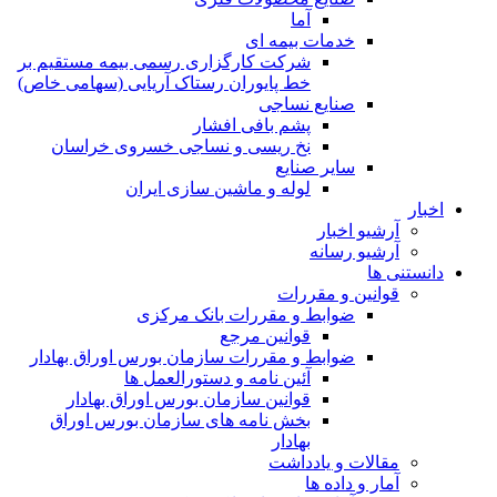
آما
خدمات بیمه ای
شرکت کارگزاری رسمی بیمه مستقیم بر
خط پایوران رستاک آریایی (سهامی خاص)
صنایع نساجی
پشم بافی افشار
نخ ریسی و نساجی خسروی خراسان
سایر صنایع
لوله و ماشین سازی ایران
اخبار
آرشیو اخبار
آرشیو رسانه
دانستنی ها
قوانین و مقررات
ضوابط و مقررات بانک مرکزی
قوانين مرجع
ضوابط و مقررات سازمان بورس اوراق بهادار
آئین نامه و دستورالعمل ها
قوانین سازمان بورس اوراق بهادار
بخش نامه های سازمان بورس اوراق
بهادار
مقالات و یادداشت
آمار و داده ها