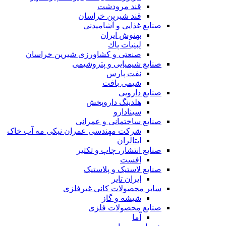
قند مرودشت
قند شیرین خراسان
صنایع غذايی و آشاميدنی
بهنوش ایران
لبنيات پاك
صنعتی و کشاورزی شیرین خراسان
صنایع شیمیایی و پتروشیمی
نفت پارس
شیمی بافت
صنایع دارویی
هلدینگ داروپخش
سینادارو
صنایع ساختمانی و عمرانی
شرکت مهندسی عمران نیکی مه آب خاک
ایتالران
صنایع انتشار، چاپ و تکثير
افست
صنایع لاستیک و پلاستیک
ایران تایر
ساير محصولات كانی غيرفلزی
شیشه و گاز
صنایع محصولات فلزی
آما