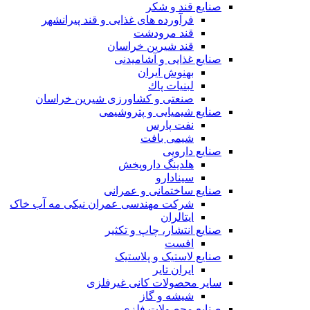
صنایع قند و شکر
فرآورده های غذایی و قند پیرانشهر
قند مرودشت
قند شیرین خراسان
صنایع غذايی و آشاميدنی
بهنوش ایران
لبنيات پاك
صنعتی و کشاورزی شیرین خراسان
صنایع شیمیایی و پتروشیمی
نفت پارس
شیمی بافت
صنایع دارویی
هلدینگ داروپخش
سینادارو
صنایع ساختمانی و عمرانی
شرکت مهندسی عمران نیکی مه آب خاک
ایتالران
صنایع انتشار، چاپ و تکثير
افست
صنایع لاستیک و پلاستیک
ایران تایر
ساير محصولات كانی غيرفلزی
شیشه و گاز
صنایع محصولات فلزی