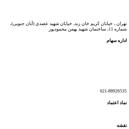
021-52778000
تهران ، خیابان کریم خان زند، خیابان شهید عضدی (آبان جنوبی)،
شماره 11، ساختمان شهید بهمن محمودپور
اداره سهام
021-52778520
021-52778521
021-88926535
نماد اعتماد
نقشه