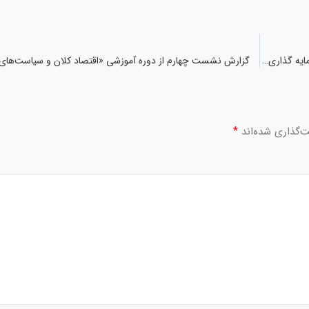
“ونیـکی” طـی دوره یکماهه اردیبهشت‌ماه ۱۴۰۴ از فـروش سـرمایه گذاری های خود مبلغی معادل ۱,۲۷۰,۳۸۳ میلیون ریال درآمد کسب نمود.
گزارش نشست چهارم از دوره آموزشی «اقتصاد کلان و سیاست‌های 
*
ت‌گذاری شده‌اند