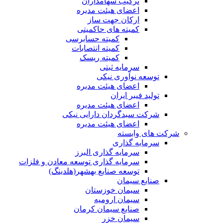
ترکیب سهامداران
اعضای هیئت مدیره
ارکان جهت ساز
کمیته های حاکمیتی
کمیته حسابرسی
کمیته انتصابات
کمیته ریسک
سرمایه ثبتی
توسعه نوآوری نیکی
اعضای هیئت مدیره
تولید فیبر ایران
اعضای هیئت مدیره
شرکت سبدگردان دارایی نیکی
اعضای هیئت مدیره
شرکت های وابسته
سرمایه گذاری
سرمایه گذاری البرز
سرمایه گذاری توسعه معادن و فلزات
توسعه‌ صنایع‌ بهشهر(هلدینگ)
صنایع سیمان
سیمان خوزستان
سیمان ارومیه
صنایع سیمان کرمان
سیمان خزر