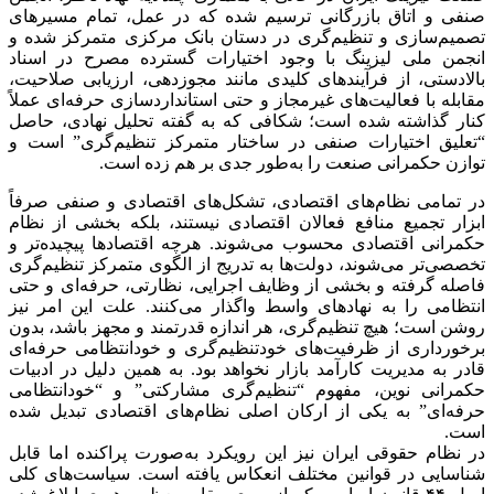
صنفی و اتاق بازرگانی ترسیم شده که در عمل، تمام مسیرهای
تصمیم‌سازی و تنظیم‌گری در دستان بانک مرکزی متمرکز شده و
انجمن ملی لیزینگ با وجود اختیارات گسترده مصرح در اسناد
بالادستی، از فرآیندهای کلیدی مانند مجوزدهی، ارزیابی صلاحیت،
مقابله با فعالیت‌های غیرمجاز و حتی استانداردسازی حرفه‌ای عملاً
کنار گذاشته شده است؛ شکافی که به گفته تحلیل نهادی، حاصل
“تعلیق اختیارات صنفی در ساختار متمرکز تنظیم‌گری” است و
توازن حکمرانی صنعت را به‌طور جدی بر هم زده است.
در تمامی نظام‌های اقتصادی، تشکل‌های اقتصادی و صنفی صرفاً
ابزار تجمیع منافع فعالان اقتصادی نیستند، بلکه بخشی از نظام
حکمرانی اقتصادی محسوب می‌شوند. هرچه اقتصادها پیچیده‌تر و
تخصصی‌تر می‌شوند، دولت‌ها به تدریج از الگوی متمرکز تنظیم‌گری
فاصله گرفته و بخشی از وظایف اجرایی، نظارتی، حرفه‌ای و حتی
انتظامی را به نهادهای واسط واگذار می‌کنند. علت این امر نیز
روشن است؛ هیچ تنظیم‌گری، هر اندازه قدرتمند و مجهز باشد، بدون
برخورداری از ظرفیت‌های خودتنظیم‌گری و خودانتظامی حرفه‌ای
قادر به مدیریت کارآمد بازار نخواهد بود. به همین دلیل در ادبیات
حکمرانی نوین، مفهوم “تنظیم‌گری مشارکتی” و “خودانتظامی
حرفه‌ای” به یکی از ارکان اصلی نظام‌های اقتصادی تبدیل شده
است.
در نظام حقوقی ایران نیز این رویکرد به‌صورت پراکنده اما قابل
شناسایی در قوانین مختلف انعکاس یافته است. سیاست‌های کلی