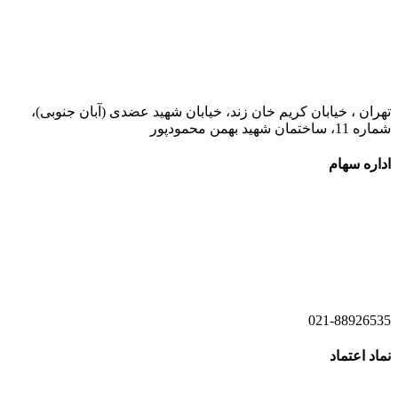
021-52778000
تهران ، خیابان کریم خان زند، خیابان شهید عضدی (آبان جنوبی)،
شماره 11، ساختمان شهید بهمن محمودپور
اداره سهام
021-52778520
021-52778521
021-88926535
نماد اعتماد