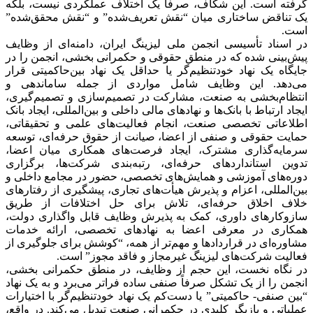
گرفته است. این شکاف، صرفاً یک اختلاف عملکردی نیست، بلکه
یک تناقض ساختاری میان “نقش تعریف‌شده” و “نقش محقق‌شده”
است.
در اسناد تأسیسی انجمن ملی لیزینگ ایران، دامنه‌ای از وظایف
پیش‌بینی شده که در منطق حقوقی و حکمرانی بخشی، انجمن را در
جایگاه یک نهاد خودتنظیم‌گر یا حداقل یک نهاد بین‌حاکمیتی قرار
می‌دهد. این وظایف شامل مواردی از جمله ساماندهی و
انتظام‌بخشی به صنعت، مشارکت در تصمیم‌سازی و تصمیم‌گیری،
ایجاد ارتباط با بانک‌ها و نهادهای مالی داخلی و بین‌المللی، ایجاد بانک
اطلاعاتی تخصصی صنعت، انجام فعالیت‌های علمی و تحقیقاتی،
حمایت حقوقی و صنفی از اعضا، صیانت از حقوق حرفه‌ای، توسعه
سرمایه‌گذاری مشترک، ایجاد فرصت‌های همکاری میان اعضا،
تدوین استانداردهای حرفه‌ای، رتبه‌بندی شرکت‌ها، برگزاری
دوره‌های آموزشی و همایش‌های تخصصی، حضور در مجامع داخلی و
بین‌المللی، اعزام و پذیرش هیأت‌های تجاری، پیشگیری از رفتارهای
خلاف اخلاق حرفه‌ای، تلاش برای حل اختلافات از طریق
سازوکارهای داوری، کمک به پذیرش وظایف قابل واگذاری دولت،
همکاری در معرفی اعضا به نهادهای تخصصی، ارائه خدمات
مشاوره‌ای در قراردادها و مهم‌تر از همه، “کوشش برای جلوگیری از
فعالیت شرکت‌های لیزینگ غیرمجاز و فاقد مجوز” است.
در نگاه نخست، این حجم از وظایف، در منطق حکمرانی بخشی،
انجمن را از یک تشکل صرفاً صنفی ساده فراتر می‌برد و به یک نهاد
“بین صنفی- حاکمیتی” یا دست‌کم یک نهاد خودتنظیم‌گر با اختیارات
عملیاتی و بازیگر کلیدی در حکمرانی صنعت تبدیل می‌کند. در واقع،