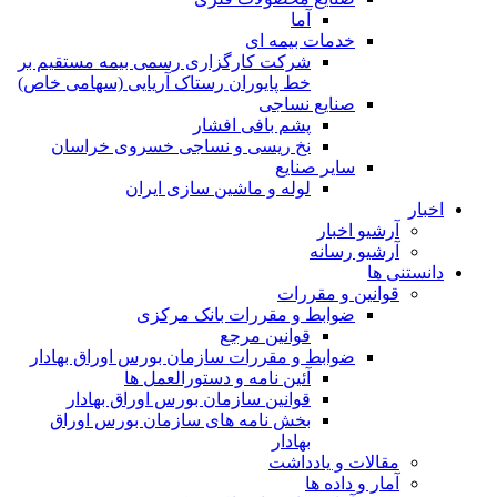
آما
خدمات بیمه ای
شرکت کارگزاری رسمی بیمه مستقیم بر
خط پایوران رستاک آریایی (سهامی خاص)
صنایع نساجی
پشم بافی افشار
نخ ریسی و نساجی خسروی خراسان
سایر صنایع
لوله و ماشین سازی ایران
اخبار
آرشیو اخبار
آرشیو رسانه
دانستنی ها
قوانین و مقررات
ضوابط و مقررات بانک مرکزی
قوانين مرجع
ضوابط و مقررات سازمان بورس اوراق بهادار
آئین نامه و دستورالعمل ها
قوانین سازمان بورس اوراق بهادار
بخش نامه های سازمان بورس اوراق
بهادار
مقالات و یادداشت
آمار و داده ها