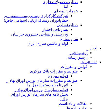
صنایع محصولات فلزی
آما
خدمات بیمه ای
شرکت کارگزاری رسمی بیمه مستقیم بر
خط پایوران رستاک آریایی (سهامی خاص)
صنایع نساجی
پشم بافی افشار
نخ ریسی و نساجی خسروی خراسان
سایر صنایع
لوله و ماشین سازی ایران
اخبار
آرشیو اخبار
آرشیو رسانه
دانستنی ها
قوانین و مقررات
ضوابط و مقررات بانک مرکزی
قوانين مرجع
ضوابط و مقررات سازمان بورس اوراق بهادار
آئین نامه و دستورالعمل ها
قوانین سازمان بورس اوراق بهادار
بخش نامه های سازمان بورس اوراق
بهادار
مقالات و یادداشت
آمار و داده ها