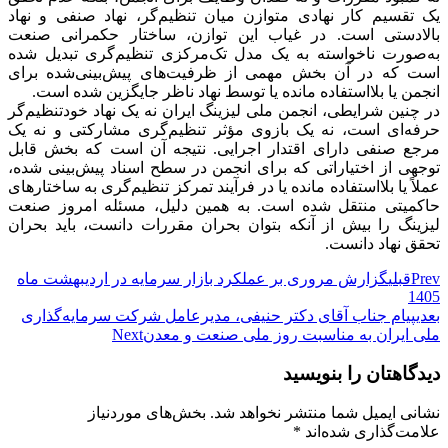
یک تقسیم کار نهادی متوازن میان تنظیم‌گر، نهاد صنفی و نهاد
بالادستی است. در غیاب این توازن، ساختار حکمرانی صنعت
به‌صورت ناخواسته به یک مدل تک‌مرکزی تنظیم‌گری تبدیل شده
است که در آن بخش مهمی از ظرفیت‌های پیش‌بینی‌شده برای
انجمن یا بلااستفاده مانده یا توسط نهاد ناظر جایگزین شده است.
در چنین شرایطی، انجمن ملی لیزینگ ایران نه یک نهاد خودتنظیم‌گر
حرفه‌ای است، نه یک بازوی مؤثر تنظیم‌گری مشارکتی و نه یک
مرجع صنفی دارای اقتدار اجرایی. نتیجه آن است که بخش قابل
توجهی از اختیاراتی که برای انجمن در سطح اسناد پیش‌بینی شده،
عملاً یا بلااستفاده مانده یا در فرآیند تمرکز تنظیم‌گری به ساختارهای
حاکمیتی منتقل شده است. به همین دلیل، مسئله امروز صنعت
لیزینگ را بیش از آنکه بتوان بحران مقررات دانست، باید بحران
تحقق نهاد دانست.
Prev
قبلی
گزارش مروری بر عملکرد بازار سرمایه در اردیبهشت ماه
1405
بعدی
پیام جناب آقای دکتر حنیفی، مدیرعامل شرکت سرمایه‌گذاری
ملی ایران به مناسبت روز ملی صنعت و معدن
Next
دیدگاهتان را بنویسید
نشانی ایمیل شما منتشر نخواهد شد.
بخش‌های موردنیاز
علامت‌گذاری شده‌اند
*