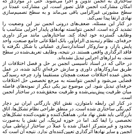
ساختاری به انجمن تدوین و اجرا می‌شوند. حتی در مواردی که
امکان مشارکت انجمن قابل تصور است، این مشارکت عمدتاً در
سطح مشورتی غیرالزامی باقی می‌ماند و به سطح تصمیم‌سازی
نهادی ارتقا پیدا نمی‌کند.
در کنار این مسئله، ضعف‌های درونی انجمن نیز این وضعیت را
تشدید کرده است. انجمن نتوانسته نهادهای پایدار اجرایی متناسب با
وظایف گسترده خود ایجاد کند. ساختارهایی مانند مرکز داوری
حرفه‌ای، نظام رتبه‌بندی الزام‌آور، بانک اطلاعاتی جامع صنعت، واحد
پایش بازار، و سازوکار استانداردسازی عملیاتی یا شکل نگرفته یا
فاقد اثرگذاری واقعی هستند. در نتیجه، وظایف تعریف‌شده در سطح
سند، به ابزارهای اجرایی تبدیل نشده‌اند.
در حالی که در اسناد تأسیسی انجمن بر حل و فصل اختلافات از
طریق سازوکارهای داوری و سازش حرفه‌ای تأکید شده، در عمل
بخش عمده اختلافات صنعت همچنان مستقیماً وارد چرخه رسیدگی
قضایی می‌شود و انجمن نتوانسته به مرجع تخصصی حل اختلافات
حرفه‌ای تبدیل شود. این موضوع نیز یکی دیگر از نمونه‌های فاصله
میان ظرفیت پیش‌بینی‌شده و ظرفیت محقق‌شده در ساختار انجمن
است.
در کنار این رابطه نامتوازن، نقش اتاق بازرگانی ایران نیز دچار
کم‌رنگی ساختاری شده است. در منطق طراحی نظام تشکل‌ها، اتاق
بازرگانی باید نقش نهاد مادر، هماهنگ‌کننده و تقویت‌کننده تشکل‌های
تخصصی را ایفا کند. اما در حوزه لیزینگ، این نقش یا به‌صورت
محدود و غیرمتمرکز اعمال شده یا عملاً در ساختار ارتباطی میان
انجمن و سایر نهادها اثرگذاری تعیین‌کننده‌ای ندارد. نتیجه آن است که