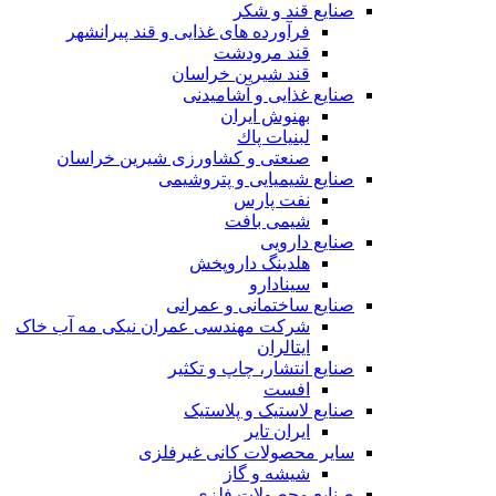
صنایع قند و شکر
فرآورده های غذایی و قند پیرانشهر
قند مرودشت
قند شیرین خراسان
صنایع غذايی و آشاميدنی
بهنوش ایران
لبنيات پاك
صنعتی و کشاورزی شیرین خراسان
صنایع شیمیایی و پتروشیمی
نفت پارس
شیمی بافت
صنایع دارویی
هلدینگ داروپخش
سینادارو
صنایع ساختمانی و عمرانی
شرکت مهندسی عمران نیکی مه آب خاک
ایتالران
صنایع انتشار، چاپ و تکثير
افست
صنایع لاستیک و پلاستیک
ایران تایر
ساير محصولات كانی غيرفلزی
شیشه و گاز
صنایع محصولات فلزی