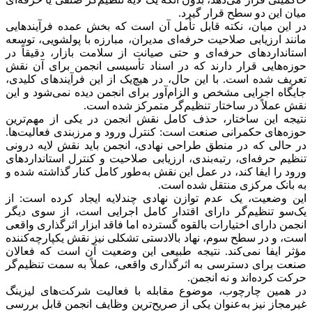
میان این دو سطح قرار گیرد.
در این میان، نکته قابل تأمل آن است که بخش عمده فرآیندهایی
مانند ارزیابی صلاحیت حرفه‌ای مدیران، مبارزه با پولشویی، توسعه
استانداردهای حرفه‌ای و حتی صیانت از سلامت بازار، دقیقاً در
حوزه‌هایی قرار دارند که در اسناد تأسیسی انجمن برای آن نقش
تعریف شده است. با این حال، در هیچ‌یک از این فرآیندهای کلیدی،
جایگاه اجرایی مشخص و الزام‌آور برای انجمن دیده نمی‌شود و این
نقش عملاً در ساختار تنظیم‌گر متمرکز شده است.
نتیجه این ساختار، حذف کامل نقش انجمن در یکی از مهم‌ترین
حوزه‌های حکمرانی صنعت است: کنترل ورود و مرزبندی فعالیت‌ها.
در حالی که در منطق طراحی نهادی، انجمن باید نقش لایه درونی
تنظیم حرفه‌ای، رتبه‌بندی، ارزیابی صلاحیت و کنترل استانداردهای
ورود را ایفا کند، در عمل این نقش به‌طور کامل کنار گذاشته شده و
به بانک مرکزی منتقل شده است.
این وضعیت، یک عدم توازن نهادی چندلایه ایجاد کرده است: از
یک‌سو تنظیم‌گر دارای اقتدار کامل اجرایی است، از سوی دیگر
انجمن دارای اختیارات بالقوه گسترده اما فاقد ابزار اثرگذاری واقعی
است، و در سطح سوم، نهاد بالادستی تشکلی نیز نقش یکپارچه‌کننده
مؤثر ایفا نمی‌کند. نتیجه طبیعی این وضعیت آن است که فعالان
صنعت برای دسترسی به اثرگذاری واقعی، عملاً به سمت تنظیم‌گر
حرکت کرده‌اند و نه انجمن.
در همین چارچوب، موضوع مقابله با فعالیت شرکت‌های لیزینگ
غیرمجاز نیز به‌عنوان یکی از صریح‌ترین وظایف انجمن قابل بررسی