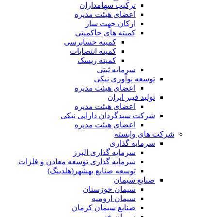
ترکیب سهامداران
اعضای هیئت مدیره
ارکان جهت ساز
کمیته های حاکمیتی
کمیته حسابرسی
کمیته انتصابات
کمیته ریسک
سرمایه ثبتی
توسعه نوآوری نیکی
اعضای هیئت مدیره
تولید فیبر ایران
اعضای هیئت مدیره
شرکت سبدگردان دارایی نیکی
اعضای هیئت مدیره
شرکت های وابسته
سرمایه گذاری
سرمایه گذاری البرز
سرمایه گذاری توسعه معادن و فلزات
توسعه‌ صنایع‌ بهشهر(هلدینگ)
صنایع سیمان
سیمان خوزستان
سیمان ارومیه
صنایع سیمان کرمان
سیمان خزر