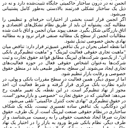
انجمن نه در درون ساختار حاکمیتی جایگاه تثبیت‌شده دارد و نه در
ذیل یک ساختار تشکلی قدرتمند بالادستی به‌طور کامل پشتیبانی
می‌شود.
اگر انجمن قرار است بخشی از اختیارات حرفه‌ای و تنظیمی را
مطالبه کند، پشتوانه آن باید از طریق نظام تشکل‌های اقتصادی و
اتاق بازرگانی شکل بگیرد. ضعف پیوند میان انجمن و اتاق باعث شده
مطالبات انجمن از سطح یک مطالبه صنفی فراتر نرود و به مطالبه
نهادی بخش خصوصی تبدیل نشود.
اما نقطه اصلی بحران در یک تناقض عمیق‌تر قرار دارد: تناقض میان
“ماهیت تجاری حقوقی فعالیت لیزینگ” و “ماهیت تنظیم‌گری بانکی
آن”. از یک‌سو، شرکت‌های لیزینگ مطابق قواعد حقوق تجارت و ثبت
شرکت‌ها به‌عنوان اشخاص حقوقی فعال در حوزه فعالیت‌های
تجاری ایجاد می‌شوند. این سطح، به‌طور طبیعی باید در منطق حقوق
خصوصی و رقابت بازار تنظیم شود.
اما از سوی دیگر، همین فعالیت در سطح مقررات بانکی و پولی، در
دایره نظارت بانک مرکزی قرار گرفته و شرط فعالیت آن، اخذ
مجوز از نهاد تنظیم‌گر است. در این نقطه، یک تغییر ماهیت رخ
می‌دهد: فعالیتی که در حقوق تجارت “خصوصی و بازارمحور”است،
در حقوق تنظیم‌گری “نهادی تحت کنترل حاکمیتی” تلقی می‌شود.
این دوگانگی، یک تناقض ساده تفسیری نیست، بلکه یک شکاف
ساختاری در نظام حقوقی صنعت لیزینگ است. از یک طرف، حقوق
تجارت صرفاً ایجاد شخصیت حقوقی را به رسمیت می‌شناسد، و از
طرف دیگر، نظام بانکی شرط ورود به بازار را در اختیار یک نهاد
حاکمیتی قرار می‌دهد، بدون آنکه یک لایه تنظیم‌گر صنفی یا حرفه‌ای