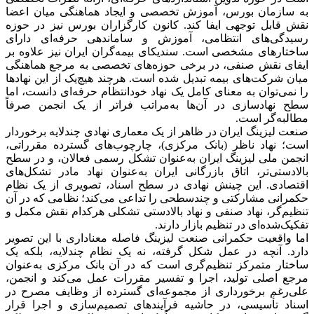
به سازمان بورس، آموزش تخصصی و ایجاد هماهنگی میان اعضا
نقش قابل توجهی ایفا کند. کانون کارگزاران بورس نیز در حوزه
رسیدگی‌های انتظامی، آموزش و ساماندهی حرفه‌ای دارای
ساختارهای مشخصی است. سندیکای بیمه‌گران ایران نیز علاوه بر
ایفای نقش صنفی، در برخی حوزه‌های تخصصی به مرجع هماهنگی
میان شرکت‌های بیمه تبدیل شده است. هرچند هیچ‌یک از این نهادها
را نمی‌توان به معنای کامل یک نهاد خودانتظام حرفه‌ای دانست، اما
سطح نهادسازی در آن‌ها به‌مراتب فراتر از یک انجمن صرفاً
مطالبه‌گر است.
صنعت لیزینگ ایران در ظاهر از یک معماری نهادی چندلایه برخوردار
است؛ نهاد ناظر (بانک مرکزی)، چارچوب‌های گسترده مقرراتی،
انجمن ملی لیزینگ ایران به‌عنوان تشکل رسمی فعالان، و در سطح
بالادستی‌تر، اتاق بازرگانی ایران به‌عنوان نهاد مادر تشکل‌های
اقتصادی. این چینش نهادی در سطح اسناد، تصویری از یک نظام
حکمرانی مشارکتی و چندسطحی را تداعی می‌کند؛ نظامی که در آن
تنظیم‌گر، نهاد صنفی و نهاد بالادستی تشکلی هرکدام نقش مکمل و
تفکیک‌شده‌ای در تنظیم بازار دارند.
اما واقعیت حکمرانی صنعت لیزینگ فاصله معناداری با این تصویر
دارد. آنچه در عمل شکل گرفته، نه یک نظام چندلایه، بلکه یک
ساختار متمرکز تنظیم‌گری است که در آن بانک مرکزی به‌عنوان
مرجع اصلی تولید، اجرا و تفسیر مقررات عمل می‌کند و انجمن،
علی‌رغم برخورداری از مجموعه‌ای گسترده از وظایف مصرح در
اسناد تأسیسی، در حاشیه فرآیندهای تصمیم‌سازی و اجرا قرار