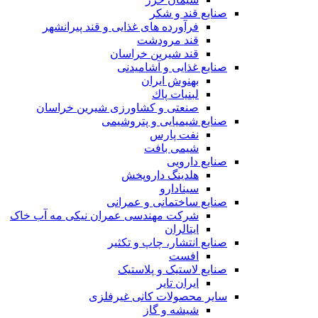
صنایع قند و شکر
فرآورده های غذایی و قند پیرانشهر
قند مرودشت
قند شیرین خراسان
صنایع غذايی و آشاميدنی
بهنوش ایران
لبنيات پاك
صنعتی و کشاورزی شیرین خراسان
صنایع شیمیایی و پتروشیمی
نفت پارس
شیمی بافت
صنایع دارویی
هلدینگ داروپخش
سینادارو
صنایع ساختمانی و عمرانی
شرکت مهندسی عمران نیکی مه آب خاک
ایتالران
صنایع انتشار، چاپ و تکثير
افست
صنایع لاستیک و پلاستیک
ایران تایر
ساير محصولات كانی غيرفلزی
شیشه و گاز