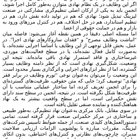
اگر این وظایف در یک نظام نهادی متوازن به‌طور کامل اجرا شوند،
انجمن باید به یکی از ارکان اصلی تنظیم‌گری مشارکتی در صنعت
لیزینگ تبدیل شود؛ نهادی که هم در تولید داده نقش دارد، هم در
تنظیم استاندارد، هم در حل اختلاف، هم در کنترل مرزهای ورود به
بازار و هم در حمایت حقوقی از اعضا.
اما مسئله اصلی دقیقاً در همین نقطه آغاز می‌شود: فاصله میان
“انباشت وظایف مصرح” و “فقدان سازوکارهای نهادی اجرا”. در
عمل، بخش قابل توجهی از این وظایف یا اساساً اجرایی نشده‌اند، یا
به‌صورت کامل فعال نشده‌اند، یا در سطح فعالیت‌های موردی،
غیرساختاری و فاقد استمرار نهادی باقی مانده‌اند. نتیجه این
وضعیت، شکل‌گیری نهادی است که از نظر دامنه وظایف بسیار
گسترده، اما از نظر ابزارهای اجرایی و اثرگذاری بسیار محدود است.
این وضعیت را می‌توان به‌عنوان نوعی “تورم وظایف در برابر فقر
نهادی” توصیف کرد؛ جایی که متن حقوقی، ظرفیت‌های گسترده‌ای
را برای انجمن تعریف کرده، اما ساختار عملیاتی متناسب با آن
ظرفیت‌ها شکل نگرفته است. در نتیجه، انجمن در سطح سند دارای
نقش حکمرانی است، اما در سطح واقعیت بیشتر به یک نهاد
هماهنگ‌کننده و نماینده صنفی تقلیل یافته است.
در سوی مقابل، بانک مرکزی به‌عنوان نهاد تنظیم‌گر، به‌طور طبیعی
و ساختاری در مرکز حکمرانی صنعت قرار گرفته است. تمامی
دستورالعمل‌های کلیدی صنعت، از جمله ضوابط تأسیس شرکت‌های
لیزینگ، مقررات مبارزه با پولشویی، الزامات ارزیابی صلاحیت
مدیران، چارچوب‌های نظارتی و کنترل‌های احتیاطی، بدون اتکای