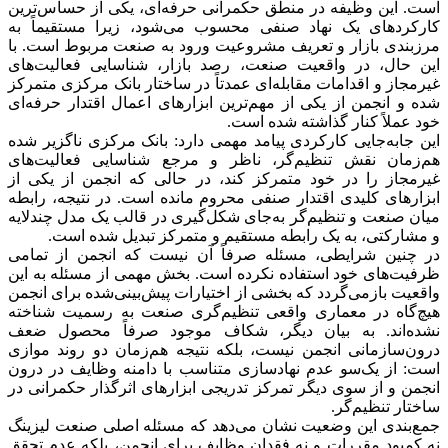
است. این وظیفه در منطق حکمرانی حرفه‌ای، یکی از حساس‌ترین
کارکردهای یک نهاد صنفی محسوب می‌شود، زیرا مستقیماً به
مرزبندی بازار و تعریف مشروعیت ورود به صنعت مربوط است. با
این حال، در واقعیت صنعت، رصد بازار، شناسایی فعالیت‌های
غیرمجاز و اقدامات مقابله‌ای عمدتاً در ساختار بانک مرکزی متمرکز
شده و انجمن از یکی از مهم‌ترین ابزارهای اعمال اقتدار حرفه‌ای
خود عملاً کنار گذاشته شده است.
این جابه‌جایی کارکردی پیامد مهمی دارد: بانک مرکزی ناگزیر شده
هم‌زمان نقش تنظیم‌گر، ناظر و مرجع شناسایی فعالیت‌های
غیرمجاز را در خود متمرکز کند، در حالی که انجمن از یکی از
ابزارهای کلیدی اقتدار صنفی محروم مانده است. در نتیجه، رابطه
میان صنعت و تنظیم‌گر به‌جای شکل‌گیری در قالب یک مدل چندلایه
و مشارکتی، به یک رابطه مستقیم و متمرکز تبدیل شده است.
در چنین شرایطی، مسئله صرفاً آن نیست که انجمن از تمامی
ظرفیت‌های خود استفاده نکرده است. بخش مهمی از مسئله به این
واقعیت بازمی‌گردد که بخشی از اختیارات پیش‌بینی‌شده برای انجمن
هیچ‌گاه در معماری واقعی تنظیم‌گری صنعت به رسمیت شناخته
نشده‌اند. به بیان دیگر، شکاف موجود صرفاً محصول ضعف
درون‌سازمانی انجمن نیست، بلکه نتیجه هم‌زمان دو روند موازی
است: از یک‌سو عدم نهادسازی متناسب با دامنه وظایف در درون
انجمن و از سوی دیگر تمرکز تدریجی ابزارهای اثرگذار حکمرانی در
ساختار تنظیم‌گر.
جمع‌بندی این وضعیت نشان می‌دهد که مسئله اصلی صنعت لیزینگ
نه کمبود مقررات و نه فقدان وظایف برای انجمن، بلکه عدم تحقق