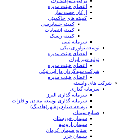
ترکیب سهامداران
اعضای هیئت مدیره
ارکان جهت ساز
کمیته های حاکمیتی
کمیته حسابرسی
کمیته انتصابات
کمیته ریسک
سرمایه ثبتی
توسعه نوآوری نیکی
اعضای هیئت مدیره
تولید فیبر ایران
اعضای هیئت مدیره
شرکت سبدگردان دارایی نیکی
اعضای هیئت مدیره
شرکت های وابسته
سرمایه گذاری
سرمایه گذاری البرز
سرمایه گذاری توسعه معادن و فلزات
توسعه‌ صنایع‌ بهشهر(هلدینگ)
صنایع سیمان
سیمان خوزستان
سیمان ارومیه
صنایع سیمان کرمان
سیمان خزر