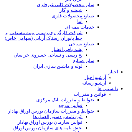
ساير محصولات كانی غيرفلزی
شیشه و گاز
صنایع محصولات فلزی
آما
خدمات بیمه ای
شرکت کارگزاری رسمی بیمه مستقیم بر
خط پایوران رستاک آریایی (سهامی خاص)
صنایع نساجی
پشم بافی افشار
نخ ریسی و نساجی خسروی خراسان
سایر صنایع
لوله و ماشین سازی ایران
اخبار
آرشیو اخبار
آرشیو رسانه
دانستنی ها
قوانین و مقررات
ضوابط و مقررات بانک مرکزی
قوانين مرجع
ضوابط و مقررات سازمان بورس اوراق بهادار
آئین نامه و دستورالعمل ها
قوانین سازمان بورس اوراق بهادار
بخش نامه های سازمان بورس اوراق