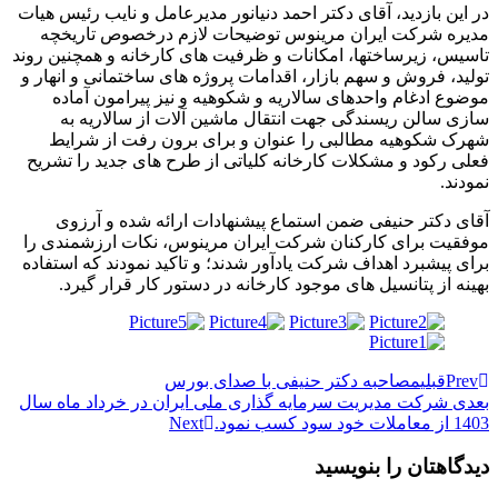
در این بازدید، آقای دکتر احمد دنیانور مدیرعامل و نایب رئیس هیات
مدیره شرکت ایران مرینوس توضیحات لازم درخصوص تاریخچه
تاسیس، زیرساخت­ها، امکانات و ظرفیت­ های کارخانه و همچنین روند
تولید، فروش و سهم بازار، اقدامات پروژه­ های ساختمانی و انهار و
موضوع ادغام واحدهای سالاریه و شکوهیه و نیز پیرامون آماده
سازی سالن ریسندگی جهت انتقال ماشین­ آلات از سالاریه به
شهرک شکوهیه مطالبی را عنوان و برای برون رفت از شرایط
فعلی رکود و مشکلات کارخانه کلیاتی از طرح های جدید را تشریح
نمودند.
آقای دکتر حنیفی ضمن استماع پیشنهادات ارائه شده و آرزوی
موفقیت برای کارکنان شرکت ایران مرینوس، نکات ارزشمندی را
برای پیشبرد اهداف شرکت یادآور شدند؛ و تاکید نمودند که استفاده
بهینه از پتانسیل های موجود کارخانه در دستور کار قرار گیرد.
Prev
قبلی
مصاحبه دکتر حنیفی با صدای بورس
بعدی
شرکت مدیریت سرمایه گذاری ملی ایران در خرداد ماه سال
1403 از معاملات خود سود کسب نمود.
Next
دیدگاهتان را بنویسید