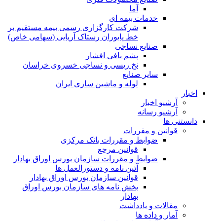
آما
خدمات بیمه ای
شرکت کارگزاری رسمی بیمه مستقیم بر
خط پایوران رستاک آریایی (سهامی خاص)
صنایع نساجی
پشم بافی افشار
نخ ریسی و نساجی خسروی خراسان
سایر صنایع
لوله و ماشین سازی ایران
اخبار
آرشیو اخبار
آرشیو رسانه
دانستنی ها
قوانین و مقررات
ضوابط و مقررات بانک مرکزی
قوانين مرجع
ضوابط و مقررات سازمان بورس اوراق بهادار
آئین نامه و دستورالعمل ها
قوانین سازمان بورس اوراق بهادار
بخش نامه های سازمان بورس اوراق
بهادار
مقالات و یادداشت
آمار و داده ها