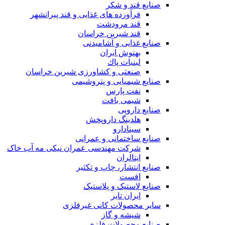
صنایع قند و شکر
فرآورده های غذایی و قند پیرانشهر
قند مرودشت
قند شیرین خراسان
صنایع غذايی و آشاميدنی
بهنوش ایران
لبنيات پاك
صنعتی و کشاورزی شیرین خراسان
صنایع شیمیایی و پتروشیمی
نفت پارس
شیمی بافت
صنایع دارویی
هلدینگ داروپخش
سینادارو
صنایع ساختمانی و عمرانی
شرکت مهندسی عمران نیکی مه آب خاک
ایتالران
صنایع انتشار، چاپ و تکثير
افست
صنایع لاستیک و پلاستیک
ایران تایر
ساير محصولات كانی غيرفلزی
شیشه و گاز
صنایع محصولات فلزی