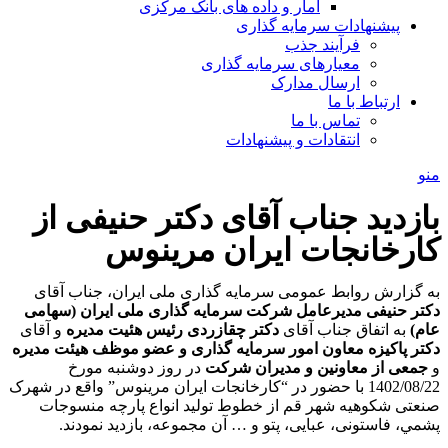
آمار و داده های بانک مرکزی
پیشنهادات سرمایه گذاری
فرآیند جذب
معیارهای سرمایه گذاری
ارسال مدارک
ارتباط با ما
تماس با ما
انتقادات و پیشنهادات
منو
بازدید جناب آقای دکتر حنیفی از
کارخانجات ایران مرینوس
به گزارش روابط عمومی سرمایه گذاری ملی ایران، جناب آقای
دکتر حنیفی
مدیرعامل شرکت سرمایه گذاری ملی ایران (سهامی
عام)
به اتفاق جناب آقای
دکتر چقازردی رئیس هئیت مدیره
و آقای
دکتر پاکیزه معاون امور سرمایه­ گذاری و عضو موظف هیئت مدیره
و
جمعی از معاونین و مدیران شرکت
در روز دوشنبه مورخ
1402/08/22 با حضور در “کارخانجات ایران مرینوس” واقع در شهرک
صنعتی شکوهیه شهر قم از خطوط تولید انواع پارچه منسوجات
پشمي، فاستونی، عبایی، پتو و … آن مجموعه، بازدید نمودند.