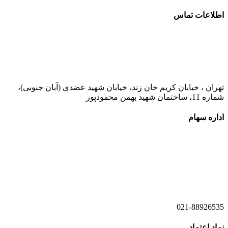
اطلاعات تماس
021-52778000
تهران ، خیابان کریم خان زند، خیابان شهید عضدی (آبان جنوبی)،
شماره 11، ساختمان شهید بهمن محمودپور
اداره سهام
021-52778520
021-52778521
021-88926535
نماد اعتماد