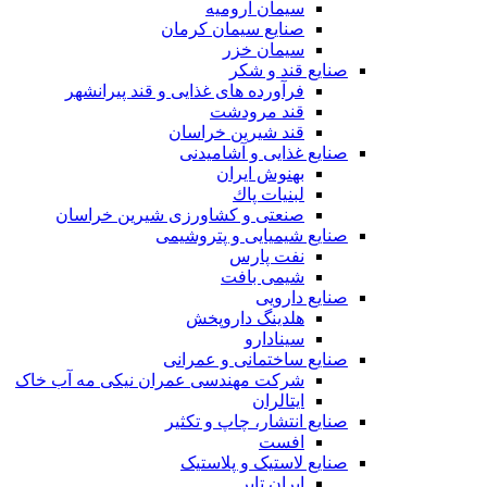
سیمان ارومیه
صنایع سیمان کرمان
سیمان خزر
صنایع قند و شکر
فرآورده های غذایی و قند پیرانشهر
قند مرودشت
قند شیرین خراسان
صنایع غذايی و آشاميدنی
بهنوش ایران
لبنيات پاك
صنعتی و کشاورزی شیرین خراسان
صنایع شیمیایی و پتروشیمی
نفت پارس
شیمی بافت
صنایع دارویی
هلدینگ داروپخش
سینادارو
صنایع ساختمانی و عمرانی
شرکت مهندسی عمران نیکی مه آب خاک
ایتالران
صنایع انتشار، چاپ و تکثير
افست
صنایع لاستیک و پلاستیک
ایران تایر