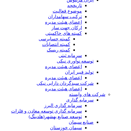
تاریخچه
موضوع فعالیت
ترکیب سهامداران
اعضای هیئت مدیره
ارکان جهت ساز
کمیته های حاکمیتی
کمیته حسابرسی
کمیته انتصابات
کمیته ریسک
سرمایه ثبتی
توسعه نوآوری نیکی
اعضای هیئت مدیره
تولید فیبر ایران
اعضای هیئت مدیره
شرکت سبدگردان دارایی نیکی
اعضای هیئت مدیره
شرکت های وابسته
سرمایه گذاری
سرمایه گذاری البرز
سرمایه گذاری توسعه معادن و فلزات
توسعه‌ صنایع‌ بهشهر(هلدینگ)
صنایع سیمان
سیمان خوزستان