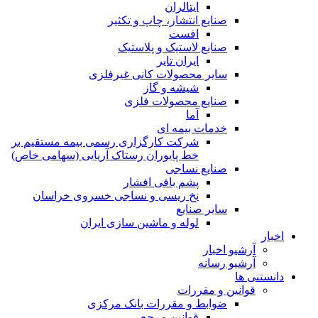
ایتالران
صنایع انتشار، چاپ و تکثير
افست
صنایع لاستیک و پلاستیک
ایران تایر
ساير محصولات كانی غيرفلزی
شیشه و گاز
صنایع محصولات فلزی
آما
خدمات بیمه ای
شرکت کارگزاری رسمی بیمه مستقیم بر
خط پایوران رستاک آریایی (سهامی خاص)
صنایع نساجی
پشم بافی افشار
نخ ریسی و نساجی خسروی خراسان
سایر صنایع
لوله و ماشین سازی ایران
اخبار
آرشیو اخبار
آرشیو رسانه
دانستنی ها
قوانین و مقررات
ضوابط و مقررات بانک مرکزی
قوانين مرجع