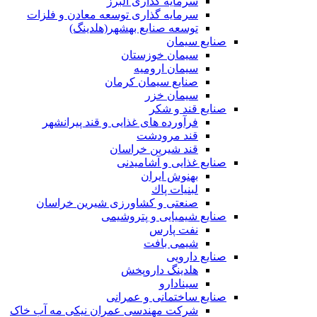
سرمایه گذاری البرز
سرمایه گذاری توسعه معادن و فلزات
توسعه‌ صنایع‌ بهشهر(هلدینگ)
صنایع سیمان
سیمان خوزستان
سیمان ارومیه
صنایع سیمان کرمان
سیمان خزر
صنایع قند و شکر
فرآورده های غذایی و قند پیرانشهر
قند مرودشت
قند شیرین خراسان
صنایع غذايی و آشاميدنی
بهنوش ایران
لبنيات پاك
صنعتی و کشاورزی شیرین خراسان
صنایع شیمیایی و پتروشیمی
نفت پارس
شیمی بافت
صنایع دارویی
هلدینگ داروپخش
سینادارو
صنایع ساختمانی و عمرانی
شرکت مهندسی عمران نیکی مه آب خاک