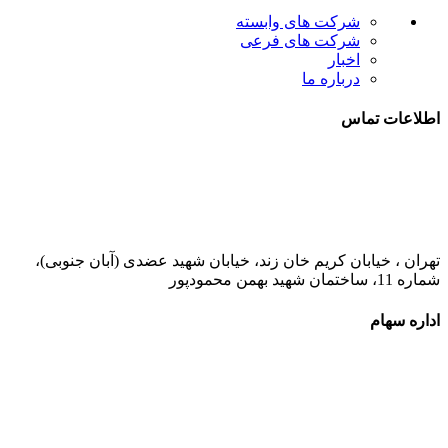
شرکت های وابسته
شرکت های فرعی
اخبار
درباره ما
اطلاعات تماس
021-52778000
تهران ، خیابان کریم خان زند، خیابان شهید عضدی (آبان جنوبی)،
شماره 11، ساختمان شهید بهمن محمودپور
اداره سهام
021-52778520
021-52778521