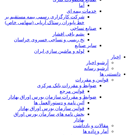
آما
خدمات بیمه ای
شرکت کارگزاری رسمی بیمه مستقیم بر
خط پایوران رستاک آریایی (سهامی خاص)
صنایع نساجی
پشم بافی افشار
نخ ریسی و نساجی خسروی خراسان
سایر صنایع
لوله و ماشین سازی ایران
اخبار
آرشیو اخبار
آرشیو رسانه
دانستنی ها
قوانین و مقررات
ضوابط و مقررات بانک مرکزی
قوانين مرجع
ضوابط و مقررات سازمان بورس اوراق بهادار
آئین نامه و دستورالعمل ها
قوانین سازمان بورس اوراق بهادار
بخش نامه های سازمان بورس اوراق
بهادار
مقالات و یادداشت
آمار و داده ها