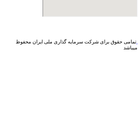
درگاه پرداخت اینترنتی صرفا جهت پذیره نویسی و افزایش سرمایه
می باشد و هیچ گونه فروش اینترنتی محصول انجام نمی شود.
تمامی حقوق برای شرکت سرمایه گذاری ملی ایران محفوظ
میباشد