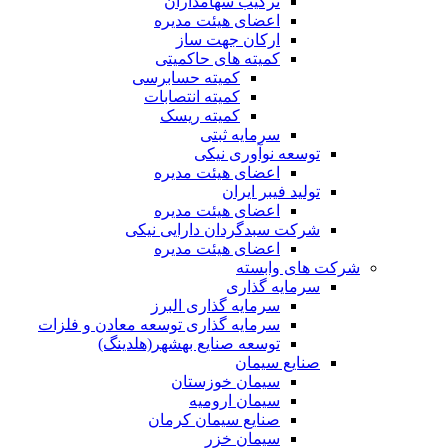
ترکیب سهامداران
اعضای هیئت مدیره
ارکان جهت ساز
کمیته های حاکمیتی
کمیته حسابرسی
کمیته انتصابات
کمیته ریسک
سرمایه ثبتی
توسعه نوآوری نیکی
اعضای هیئت مدیره
تولید فیبر ایران
اعضای هیئت مدیره
شرکت سبدگردان دارایی نیکی
اعضای هیئت مدیره
شرکت های وابسته
سرمایه گذاری
سرمایه گذاری البرز
سرمایه گذاری توسعه معادن و فلزات
توسعه‌ صنایع‌ بهشهر(هلدینگ)
صنایع سیمان
سیمان خوزستان
سیمان ارومیه
صنایع سیمان کرمان
سیمان خزر