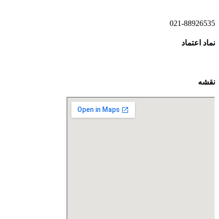
021-88926535
نماد اعتماد
نقشه