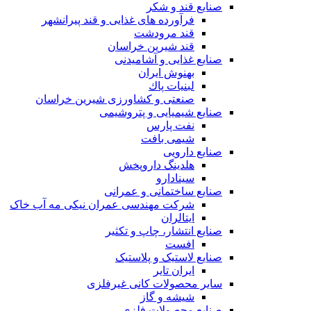
صنایع قند و شکر
فرآورده های غذایی و قند پیرانشهر
قند مرودشت
قند شیرین خراسان
صنایع غذايی و آشاميدنی
بهنوش ایران
لبنيات پاك
صنعتی و کشاورزی شیرین خراسان
صنایع شیمیایی و پتروشیمی
نفت پارس
شیمی بافت
صنایع دارویی
هلدینگ داروپخش
سینادارو
صنایع ساختمانی و عمرانی
شرکت مهندسی عمران نیکی مه آب خاک
ایتالران
صنایع انتشار، چاپ و تکثير
افست
صنایع لاستیک و پلاستیک
ایران تایر
ساير محصولات كانی غيرفلزی
شیشه و گاز
صنایع محصولات فلزی