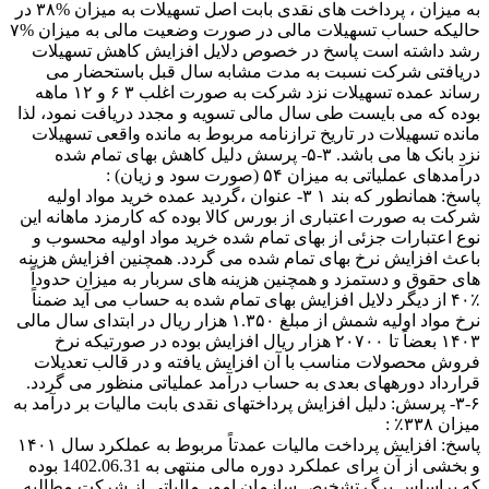
به میزان ، پرداخت های نقدی بابت اصل تسهیلات به میزان %۳۸ در
حالیکه حساب تسهیلات مالی در صورت وضعیت مالی به میزان %۷
رشد داشته است پاسخ در خصوص دلایل افزایش کاهش تسهیلات
دریافتی شرکت نسبت به مدت مشابه سال قبل باستحضار می
رساند عمده تسهیلات نزد شرکت به صورت اغلب ۳ ۶ و ۱۲ ماهه
بوده که می بایست طی سال مالی تسویه و مجدد دریافت نمود، لذا
مانده تسهیلات در تاریخ ترازنامه مربوط به مانده واقعی تسهیلات
نزد بانک ها می باشد. ۳-۵- پرسش دلیل کاهش بهای تمام شده
درآمدهای عملیاتی به میزان ۵۴ (صورت سود و زیان) :
پاسخ: همانطور که بند ۱ ۳- عنوان ،گردید عمده خرید مواد اولیه
شرکت به صورت اعتباری از بورس کالا بوده که کارمزد ماهانه این
نوع اعتبارات جزئی از بهای تمام شده خرید مواد اولیه محسوب و
باعث افزایش نرخ بهای تمام شده می گردد. همچنین افزایش هزینه
های حقوق و دستمزد و همچنین هزینه های سربار به میزان حدوداً
٪۴۰ از دیگر دلایل افزایش بهای تمام شده به حساب می آید ضمناً
نرخ مواد اولیه شمش از مبلغ ۱.۳۵۰ هزار ریال در ابتدای سال مالی
۱۴۰۳ بعضاً تا ۲۰۷۰۰ هزار ریال افزایش بوده در صورتیکه نرخ
فروش محصولات مناسب با آن افزایش یافته و در قالب تعدیلات
قرارداد دورههای بعدی به حساب درآمد عملیاتی منظور می گردد.
۳-۶- پرسش: دلیل افزایش پرداختهای نقدی بابت مالیات بر درآمد به
میزان ۳۳۸٪ :
پاسخ: افزایش پرداخت مالیات عمدتاً مربوط به عملکرد سال ۱۴۰۱
و بخشی از آن برای عملکرد دوره مالی منتهی به 1402.06.31 بوده
که براساس برگ تشخیص سازمان امور مالیاتی از شرکت مطالبه