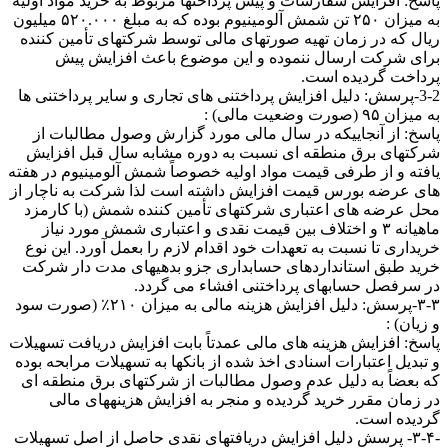
پاسخ: افزایش سفارشات و پیش پرداختها مربوط به خرید مواد اولیه
به میزان ۲۵۰ تن شمش آلومینیوم بوده که به مبلغ ۵۲۰.۰۰۰ میلیون
ریال که در زمان تهیه صورتهای مالی توسط شرکتهای تأمین کننده
برای شرکت ارسال ننموده و این موضوع باعث افزایش پیش
پرداخت گردیده است.
3-2-پرسش: دلیل افزایش پرداختنی های تجاری و سایر پرداختنی ها
به میزان ۹۵ (صورت وضعیت مالی) :
پاسخ: از آنجاییکه در سال مالی مورد گزارش وصول مطالبات از
شرکتهای برق منطقه ای نسبت به دوره مشابه سال قبل افزایش
یافته و از طرفی قیمت مواد اولیه خصوصاً شمش آلومینیوم در هفته
های عرضه بورس قیمت افزایش داشته است لذا شرکت به ناچار از
محل عرضه های اعتباری شرکتهای تأمین کننده شمش (با کارمزد
ماهیانه ۳ و اختلاف بین قیمت نقدی و اعتباری شمش مورد نیاز
خریداری تا نسبت به تعهدات خود اقدام لازم را بعمل آورد. این نوع
خرید طبق استانداردهای حسابداری جزو بدهیهای مدت دار شرکت
در سرفصل حسابهای پرداختنی افشاء می گردد.
۳-۳-پرسش: دلیل افزایش هزینه مالی به میزان ۲۱۰٪ (صورت سود
و زیان) :
پاسخ: افزایش هزینه های مالی عمدتاً بابت افزایش دریافت تسهیلات
و تبدیل اعتبارات اسنادی اخذ شده از بانکها به تسهیلات مرابحه بوده
که بعضاً به دلیل عدم وصول مطالبات از شرکتهای برق منطقه ای
در زمان مقرر خرید گردیده و منجر به افزایش هزینههای مالی
گردیده است.
-۳-۴- پرسش دلیل افزایش دریافتهای نقدی حاصل از اصل تسهیلات