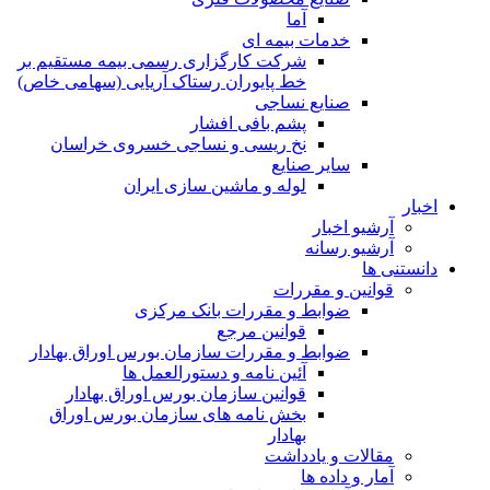
آما
خدمات بیمه ای
شرکت کارگزاری رسمی بیمه مستقیم بر
خط پایوران رستاک آریایی (سهامی خاص)
صنایع نساجی
پشم بافی افشار
نخ ریسی و نساجی خسروی خراسان
سایر صنایع
لوله و ماشین سازی ایران
اخبار
آرشیو اخبار
آرشیو رسانه
دانستنی ها
قوانین و مقررات
ضوابط و مقررات بانک مرکزی
قوانين مرجع
ضوابط و مقررات سازمان بورس اوراق بهادار
آئین نامه و دستورالعمل ها
قوانین سازمان بورس اوراق بهادار
بخش نامه های سازمان بورس اوراق
بهادار
مقالات و یادداشت
آمار و داده ها