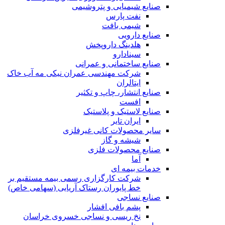
صنایع شیمیایی و پتروشیمی
نفت پارس
شیمی بافت
صنایع دارویی
هلدینگ داروپخش
سینادارو
صنایع ساختمانی و عمرانی
شرکت مهندسی عمران نیکی مه آب خاک
ایتالران
صنایع انتشار، چاپ و تکثير
افست
صنایع لاستیک و پلاستیک
ایران تایر
ساير محصولات كانی غيرفلزی
شیشه و گاز
صنایع محصولات فلزی
آما
خدمات بیمه ای
شرکت کارگزاری رسمی بیمه مستقیم بر
خط پایوران رستاک آریایی (سهامی خاص)
صنایع نساجی
پشم بافی افشار
نخ ریسی و نساجی خسروی خراسان