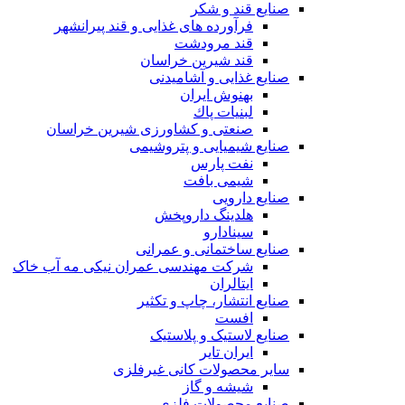
صنایع قند و شکر
فرآورده های غذایی و قند پیرانشهر
قند مرودشت
قند شیرین خراسان
صنایع غذايی و آشاميدنی
بهنوش ایران
لبنيات پاك
صنعتی و کشاورزی شیرین خراسان
صنایع شیمیایی و پتروشیمی
نفت پارس
شیمی بافت
صنایع دارویی
هلدینگ داروپخش
سینادارو
صنایع ساختمانی و عمرانی
شرکت مهندسی عمران نیکی مه آب خاک
ایتالران
صنایع انتشار، چاپ و تکثير
افست
صنایع لاستیک و پلاستیک
ایران تایر
ساير محصولات كانی غيرفلزی
شیشه و گاز
صنایع محصولات فلزی