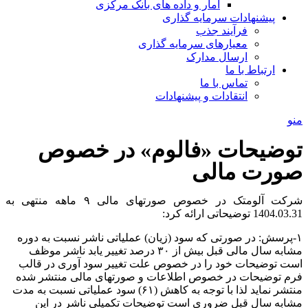
آمار و داده های بانک مرکزی
پیشنهادات سرمایه گذاری
فرآیند جذب
معیارهای سرمایه گذاری
ارسال مدارک
ارتباط با ما
تماس با ما
انتقادات و پیشنهادات
منو
توضیحات «فالوم» در خصوص
صورت مالی
شرکت آلومتک در خصوص صورتهای مالی ۹ ماهه منتهی به
1404.03.31 توضیحاتی ارائه کرد:
۱-پرسش: در صورتی که سود (زیان) عملیاتی ناشر نسبت به دوره
مشابه سال مالی قبل بیش از ۳۰ درصد تغییر یابد ناشر موظف
است توضیحات خود را در خصوص علت تغییر سود آوری در قالب
فرم توضیحات در خصوص اطلاعات و صورتهای مالی منتشر شده
منتشر نماید لذا با توجه به کاهش (۶۱) سود عملیاتی نسبت به مدت
مشابه سال قبل ضروری است توضیحات تکمیلی ناشر در این