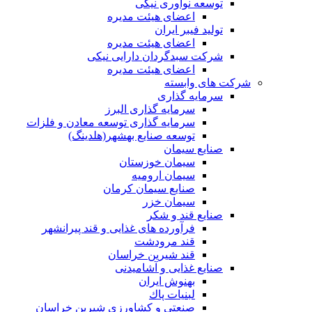
توسعه نوآوری نیکی
اعضای هیئت مدیره
تولید فیبر ایران
اعضای هیئت مدیره
شرکت سبدگردان دارایی نیکی
اعضای هیئت مدیره
شرکت های وابسته
سرمایه گذاری
سرمایه گذاری البرز
سرمایه گذاری توسعه معادن و فلزات
توسعه‌ صنایع‌ بهشهر(هلدینگ)
صنایع سیمان
سیمان خوزستان
سیمان ارومیه
صنایع سیمان کرمان
سیمان خزر
صنایع قند و شکر
فرآورده های غذایی و قند پیرانشهر
قند مرودشت
قند شیرین خراسان
صنایع غذايی و آشاميدنی
بهنوش ایران
لبنيات پاك
صنعتی و کشاورزی شیرین خراسان