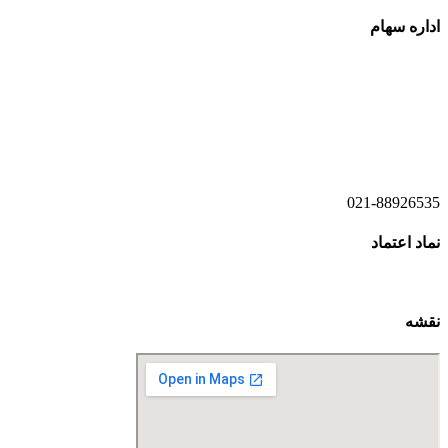
اداره سهام
021-52778520
021-52778521
021-88926535
نماد اعتماد
نقشه