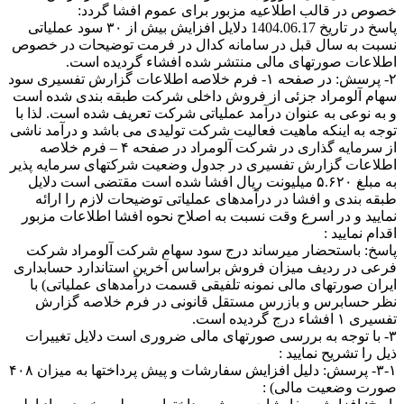
خصوص در قالب اطلاعیه مزبور برای عموم افشا گردد:
پاسخ در تاریخ 1404.06.17 دلایل افزایش بیش از ۳۰ سود عملیاتی
نسبت به سال قبل در سامانه کدال در فرمت توضیحات در خصوص
اطلاعات صورتهای مالی منتشر شده افشاء گردیده است.
۲- پرسش: در صفحه ۱- فرم خلاصه اطلاعات گزارش تفسیری سود
سهام آلومراد جزئی از فروش داخلی شرکت طبقه بندی شده است
و به نوعی به عنوان درآمد عملیاتی شرکت تعریف شده است. لذا با
توجه به اینکه ماهیت فعالیت شرکت تولیدی می باشد و درآمد ناشی
از سرمایه گذاری در شرکت آلومراد در صفحه ۴ – فرم خلاصه
اطلاعات گزارش تفسیری در جدول وضعیت شرکتهای سرمایه پذیر
به مبلغ ۵.۶۲۰ میلیونت ریال افشا شده است مقتضی است دلایل
طبقه بندی و افشا در درآمدهای عملیاتی توضیحات لازم را ارائه
نمایید و در اسرع وقت نسبت به اصلاح نحوه افشا اطلاعات مزبور
اقدام نمایید :
پاسخ: باستحضار میرساند درج سود سهام شرکت آلومراد شرکت
فرعی در ردیف میزان فروش براساس آخرین استاندارد حسابداری
ایران صورتهای مالی نمونه تلفیقی قسمت درآمدهای عملیاتی) با
نظر حسابرس و بازرس مستقل قانونی در فرم خلاصه گزارش
تفسیری ۱ افشاء درج گردیده است.
۳- با توجه به بررسی صورتهای مالی ضروری است دلایل تغییرات
ذیل را تشریح نمایید :
۳-۱- پرسش: دلیل افزایش سفارشات و پیش پرداختها به میزان ۴۰۸
صورت وضعیت مالی) :