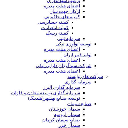
ترکیب سهامداران
اعضای هیئت مدیره
ارکان جهت ساز
کمیته های حاکمیتی
کمیته حسابرسی
کمیته انتصابات
کمیته ریسک
سرمایه ثبتی
توسعه نوآوری نیکی
اعضای هیئت مدیره
تولید فیبر ایران
اعضای هیئت مدیره
شرکت سبدگردان دارایی نیکی
اعضای هیئت مدیره
شرکت های وابسته
سرمایه گذاری
سرمایه گذاری البرز
سرمایه گذاری توسعه معادن و فلزات
توسعه‌ صنایع‌ بهشهر(هلدینگ)
صنایع سیمان
سیمان خوزستان
سیمان ارومیه
صنایع سیمان کرمان
سیمان خزر