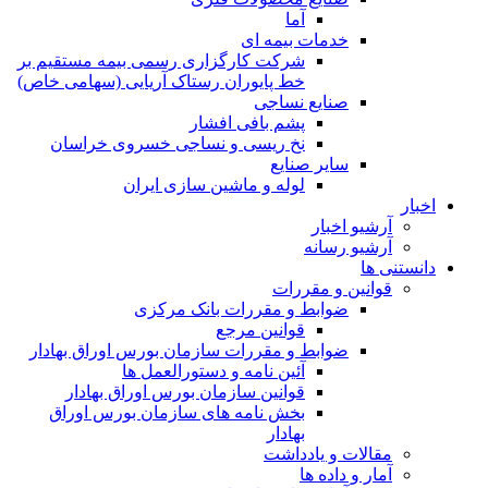
آما
خدمات بیمه ای
شرکت کارگزاری رسمی بیمه مستقیم بر
خط پایوران رستاک آریایی (سهامی خاص)
صنایع نساجی
پشم بافی افشار
نخ ریسی و نساجی خسروی خراسان
سایر صنایع
لوله و ماشین سازی ایران
اخبار
آرشیو اخبار
آرشیو رسانه
دانستنی ها
قوانین و مقررات
ضوابط و مقررات بانک مرکزی
قوانين مرجع
ضوابط و مقررات سازمان بورس اوراق بهادار
آئین نامه و دستورالعمل ها
قوانین سازمان بورس اوراق بهادار
بخش نامه های سازمان بورس اوراق
بهادار
مقالات و یادداشت
آمار و داده ها