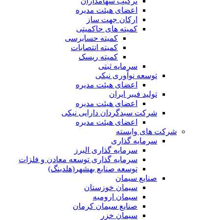
ترکیب سهامداران
اعضای هیئت مدیره
ارکان جهت ساز
کمیته های حاکمیتی
کمیته حسابرسی
کمیته انتصابات
کمیته ریسک
سرمایه ثبتی
توسعه نوآوری نیکی
اعضای هیئت مدیره
تولید فیبر ایران
اعضای هیئت مدیره
شرکت سبدگردان دارایی نیکی
اعضای هیئت مدیره
شرکت های وابسته
سرمایه گذاری
سرمایه گذاری البرز
سرمایه گذاری توسعه معادن و فلزات
توسعه‌ صنایع‌ بهشهر(هلدینگ)
صنایع سیمان
سیمان خوزستان
سیمان ارومیه
صنایع سیمان کرمان
سیمان خزر