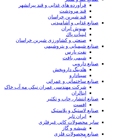
فرآورده های غذایی و قند پیرانشهر
قند مرودشت
قند شیرین خراسان
صنایع غذايی و آشاميدنی
بهنوش ایران
لبنيات پاك
صنعتی و کشاورزی شیرین خراسان
صنایع شیمیایی و پتروشیمی
نفت پارس
شیمی بافت
صنایع دارویی
هلدینگ داروپخش
سینادارو
صنایع ساختمانی و عمرانی
شرکت مهندسی عمران نیکی مه آب خاک
ایتالران
صنایع انتشار، چاپ و تکثير
افست
صنایع لاستیک و پلاستیک
ایران تایر
ساير محصولات كانی غيرفلزی
شیشه و گاز
صنایع محصولات فلزی