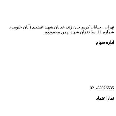
021-52778000
تهران ، خیابان کریم خان زند، خیابان شهید عضدی (آبان جنوبی)،
شماره 11، ساختمان شهید بهمن محمودپور
اداره سهام
021-52778520
021-52778521
021-88926535
نماد اعتماد