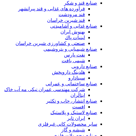
صنایع قند و شکر
فرآورده های غذایی و قند پیرانشهر
قند مرودشت
قند شیرین خراسان
صنایع غذايی و آشاميدنی
بهنوش ایران
لبنيات پاك
صنعتی و کشاورزی شیرین خراسان
صنایع شیمیایی و پتروشیمی
نفت پارس
شیمی بافت
صنایع دارویی
هلدینگ داروپخش
سینادارو
صنایع ساختمانی و عمرانی
شرکت مهندسی عمران نیکی مه آب خاک
ایتالران
صنایع انتشار، چاپ و تکثير
افست
صنایع لاستیک و پلاستیک
ایران تایر
ساير محصولات كانی غيرفلزی
شیشه و گاز
صنایع محصولات فلزی