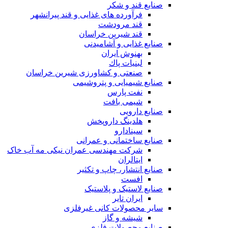
صنایع قند و شکر
فرآورده های غذایی و قند پیرانشهر
قند مرودشت
قند شیرین خراسان
صنایع غذايی و آشاميدنی
بهنوش ایران
لبنيات پاك
صنعتی و کشاورزی شیرین خراسان
صنایع شیمیایی و پتروشیمی
نفت پارس
شیمی بافت
صنایع دارویی
هلدینگ داروپخش
سینادارو
صنایع ساختمانی و عمرانی
شرکت مهندسی عمران نیکی مه آب خاک
ایتالران
صنایع انتشار، چاپ و تکثير
افست
صنایع لاستیک و پلاستیک
ایران تایر
ساير محصولات كانی غيرفلزی
شیشه و گاز
صنایع محصولات فلزی