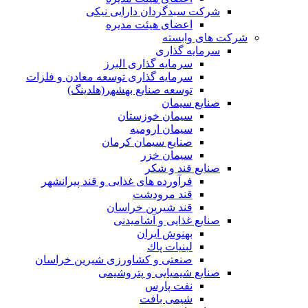
شرکت سبدگردان دارایی نیکی
اعضای هیئت مدیره
شرکت های وابسته
سرمایه گذاری
سرمایه گذاری البرز
سرمایه گذاری توسعه معادن و فلزات
توسعه‌ صنایع‌ بهشهر(هلدینگ)
صنایع سیمان
سیمان خوزستان
سیمان ارومیه
صنایع سیمان کرمان
سیمان خزر
صنایع قند و شکر
فرآورده های غذایی و قند پیرانشهر
قند مرودشت
قند شیرین خراسان
صنایع غذايی و آشاميدنی
بهنوش ایران
لبنيات پاك
صنعتی و کشاورزی شیرین خراسان
صنایع شیمیایی و پتروشیمی
نفت پارس
شیمی بافت