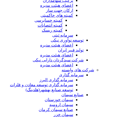
ترکیب سهامداران
اعضای هیئت مدیره
ارکان جهت ساز
کمیته های حاکمیتی
کمیته حسابرسی
کمیته انتصابات
کمیته ریسک
سرمایه ثبتی
توسعه نوآوری نیکی
اعضای هیئت مدیره
تولید فیبر ایران
اعضای هیئت مدیره
شرکت سبدگردان دارایی نیکی
اعضای هیئت مدیره
شرکت های وابسته
سرمایه گذاری
سرمایه گذاری البرز
سرمایه گذاری توسعه معادن و فلزات
توسعه‌ صنایع‌ بهشهر(هلدینگ)
صنایع سیمان
سیمان خوزستان
سیمان ارومیه
صنایع سیمان کرمان
سیمان خزر