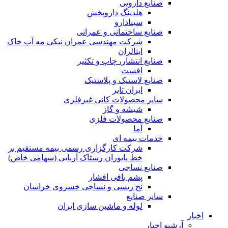
صنایع دارویی
هلدینگ داروپخش
سینادارو
صنایع ساختمانی و عمرانی
شرکت مهندسی عمران نیکی مه آب خاک
ایتالران
صنایع انتشار، چاپ و تکثير
افست
صنایع لاستیک و پلاستیک
ایران تایر
ساير محصولات كانی غيرفلزی
شیشه و گاز
صنایع محصولات فلزی
آما
خدمات بیمه ای
شرکت کارگزاری رسمی بیمه مستقیم بر
خط پایوران رستاک آریایی (سهامی خاص)
صنایع نساجی
پشم بافی افشار
نخ ریسی و نساجی خسروی خراسان
سایر صنایع
لوله و ماشین سازی ایران
اخبار
آرشیو اخبار