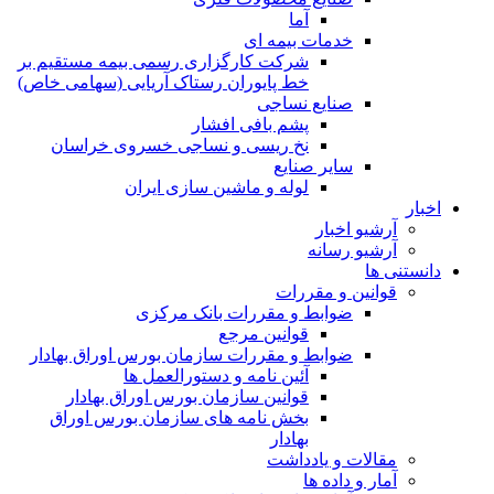
آما
خدمات بیمه ای
شرکت کارگزاری رسمی بیمه مستقیم بر
خط پایوران رستاک آریایی (سهامی خاص)
صنایع نساجی
پشم بافی افشار
نخ ریسی و نساجی خسروی خراسان
سایر صنایع
لوله و ماشین سازی ایران
اخبار
آرشیو اخبار
آرشیو رسانه
دانستنی ها
قوانین و مقررات
ضوابط و مقررات بانک مرکزی
قوانين مرجع
ضوابط و مقررات سازمان بورس اوراق بهادار
آئین نامه و دستورالعمل ها
قوانین سازمان بورس اوراق بهادار
بخش نامه های سازمان بورس اوراق
بهادار
مقالات و یادداشت
آمار و داده ها