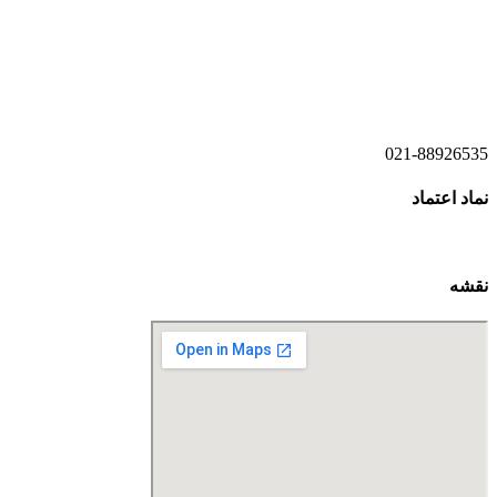
021-52778520
021-52778521
021-88926535
نماد اعتماد
نقشه