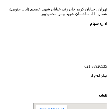
تهران ، خیابان کریم خان زند، خیابان شهید عضدی (آبان جنوبی)،
شماره 11، ساختمان شهید بهمن محمودپور
اداره سهام
021-52778520
021-52778521
021-88926535
نماد اعتماد
نقشه