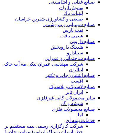
صنایع غذايی و آشاميدنی
بهنوش ایران
لبنيات پاك
صنعتی و کشاورزی شیرین خراسان
صنایع شیمیایی و پتروشیمی
نفت پارس
شیمی بافت
صنایع دارویی
هلدینگ داروپخش
سینادارو
صنایع ساختمانی و عمرانی
شرکت مهندسی عمران نیکی مه آب خاک
ایتالران
صنایع انتشار، چاپ و تکثير
افست
صنایع لاستیک و پلاستیک
ایران تایر
ساير محصولات كانی غيرفلزی
شیشه و گاز
صنایع محصولات فلزی
آما
خدمات بیمه ای
شرکت کارگزاری رسمی بیمه مستقیم بر
خط پایوران رستاک آریایی (سهامی خاص)