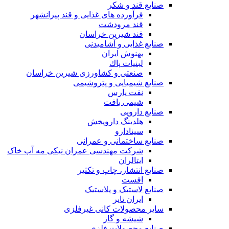
صنایع قند و شکر
فرآورده های غذایی و قند پیرانشهر
قند مرودشت
قند شیرین خراسان
صنایع غذايی و آشاميدنی
بهنوش ایران
لبنيات پاك
صنعتی و کشاورزی شیرین خراسان
صنایع شیمیایی و پتروشیمی
نفت پارس
شیمی بافت
صنایع دارویی
هلدینگ داروپخش
سینادارو
صنایع ساختمانی و عمرانی
شرکت مهندسی عمران نیکی مه آب خاک
ایتالران
صنایع انتشار، چاپ و تکثير
افست
صنایع لاستیک و پلاستیک
ایران تایر
ساير محصولات كانی غيرفلزی
شیشه و گاز
صنایع محصولات فلزی