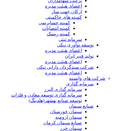
ترکیب سهامداران
اعضای هیئت مدیره
ارکان جهت ساز
کمیته های حاکمیتی
کمیته حسابرسی
کمیته انتصابات
کمیته ریسک
سرمایه ثبتی
توسعه نوآوری نیکی
اعضای هیئت مدیره
تولید فیبر ایران
اعضای هیئت مدیره
شرکت سبدگردان دارایی نیکی
اعضای هیئت مدیره
شرکت های وابسته
سرمایه گذاری
سرمایه گذاری البرز
سرمایه گذاری توسعه معادن و فلزات
توسعه‌ صنایع‌ بهشهر(هلدینگ)
صنایع سیمان
سیمان خوزستان
سیمان ارومیه
صنایع سیمان کرمان
سیمان خزر