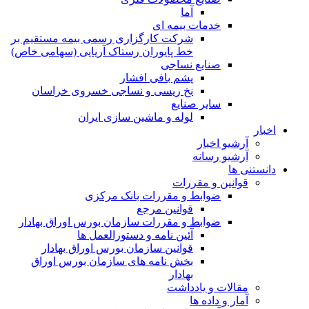
آما
خدمات بیمه ای
شرکت کارگزاری رسمی بیمه مستقیم بر
خط پایوران رستاک آریایی (سهامی خاص)
صنایع نساجی
پشم بافی افشار
نخ ریسی و نساجی خسروی خراسان
سایر صنایع
لوله و ماشین سازی ایران
اخبار
آرشیو اخبار
آرشیو رسانه
دانستنی ها
قوانین و مقررات
ضوابط و مقررات بانک مرکزی
قوانين مرجع
ضوابط و مقررات سازمان بورس اوراق بهادار
آئین نامه و دستورالعمل ها
قوانین سازمان بورس اوراق بهادار
بخش نامه های سازمان بورس اوراق
بهادار
مقالات و یادداشت
آمار و داده ها