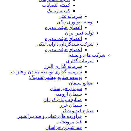
کمیته انتصابات
کمیته ریسک
سرمایه ثبتی
توسعه نوآوری نیکی
اعضای هیئت مدیره
تولید فیبر ایران
اعضای هیئت مدیره
شرکت سبدگردان دارایی نیکی
اعضای هیئت مدیره
شرکت های وابسته
سرمایه گذاری
سرمایه گذاری البرز
سرمایه گذاری توسعه معادن و فلزات
توسعه‌ صنایع‌ بهشهر(هلدینگ)
صنایع سیمان
سیمان خوزستان
سیمان ارومیه
صنایع سیمان کرمان
سیمان خزر
صنایع قند و شکر
فرآورده های غذایی و قند پیرانشهر
قند مرودشت
قند شیرین خراسان