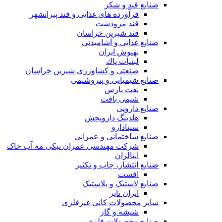
صنایع قند و شکر
فرآورده های غذایی و قند پیرانشهر
قند مرودشت
قند شیرین خراسان
صنایع غذايی و آشاميدنی
بهنوش ایران
لبنيات پاك
صنعتی و کشاورزی شیرین خراسان
صنایع شیمیایی و پتروشیمی
نفت پارس
شیمی بافت
صنایع دارویی
هلدینگ داروپخش
سینادارو
صنایع ساختمانی و عمرانی
شرکت مهندسی عمران نیکی مه آب خاک
ایتالران
صنایع انتشار، چاپ و تکثير
افست
صنایع لاستیک و پلاستیک
ایران تایر
ساير محصولات كانی غيرفلزی
شیشه و گاز
صنایع محصولات فلزی