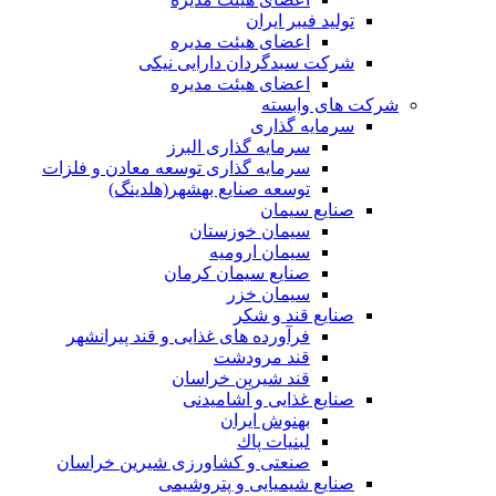
تولید فیبر ایران
اعضای هیئت مدیره
شرکت سبدگردان دارایی نیکی
اعضای هیئت مدیره
شرکت های وابسته
سرمایه گذاری
سرمایه گذاری البرز
سرمایه گذاری توسعه معادن و فلزات
توسعه‌ صنایع‌ بهشهر(هلدینگ)
صنایع سیمان
سیمان خوزستان
سیمان ارومیه
صنایع سیمان کرمان
سیمان خزر
صنایع قند و شکر
فرآورده های غذایی و قند پیرانشهر
قند مرودشت
قند شیرین خراسان
صنایع غذايی و آشاميدنی
بهنوش ایران
لبنيات پاك
صنعتی و کشاورزی شیرین خراسان
صنایع شیمیایی و پتروشیمی