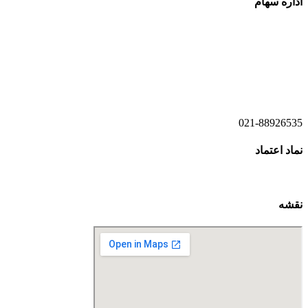
اداره سهام
021-52778520
021-52778521
021-88926535
نماد اعتماد
نقشه