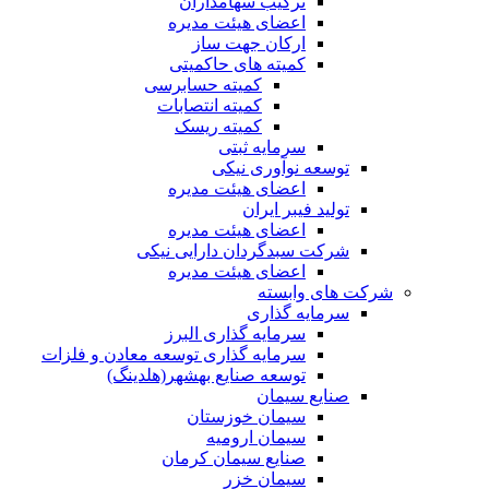
ترکیب سهامداران
اعضای هیئت مدیره
ارکان جهت ساز
کمیته های حاکمیتی
کمیته حسابرسی
کمیته انتصابات
کمیته ریسک
سرمایه ثبتی
توسعه نوآوری نیکی
اعضای هیئت مدیره
تولید فیبر ایران
اعضای هیئت مدیره
شرکت سبدگردان دارایی نیکی
اعضای هیئت مدیره
شرکت های وابسته
سرمایه گذاری
سرمایه گذاری البرز
سرمایه گذاری توسعه معادن و فلزات
توسعه‌ صنایع‌ بهشهر(هلدینگ)
صنایع سیمان
سیمان خوزستان
سیمان ارومیه
صنایع سیمان کرمان
سیمان خزر