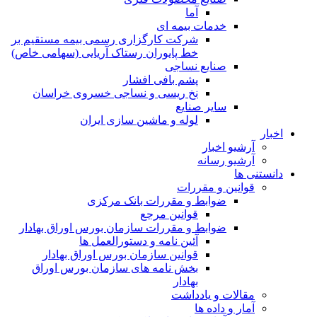
آما
خدمات بیمه ای
شرکت کارگزاری رسمی بیمه مستقیم بر
خط پایوران رستاک آریایی (سهامی خاص)
صنایع نساجی
پشم بافی افشار
نخ ریسی و نساجی خسروی خراسان
سایر صنایع
لوله و ماشین سازی ایران
اخبار
آرشیو اخبار
آرشیو رسانه
دانستنی ها
قوانین و مقررات
ضوابط و مقررات بانک مرکزی
قوانين مرجع
ضوابط و مقررات سازمان بورس اوراق بهادار
آئین نامه و دستورالعمل ها
قوانین سازمان بورس اوراق بهادار
بخش نامه های سازمان بورس اوراق
بهادار
مقالات و یادداشت
آمار و داده ها