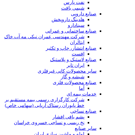
نفت پارس
شیمی بافت
صنایع دارویی
هلدینگ داروپخش
سینادارو
صنایع ساختمانی و عمرانی
شرکت مهندسی عمران نیکی مه آب خاک
ایتالران
صنایع انتشار، چاپ و تکثير
افست
صنایع لاستیک و پلاستیک
ایران تایر
ساير محصولات كانی غيرفلزی
شیشه و گاز
صنایع محصولات فلزی
آما
خدمات بیمه ای
شرکت کارگزاری رسمی بیمه مستقیم بر
خط پایوران رستاک آریایی (سهامی خاص)
صنایع نساجی
پشم بافی افشار
نخ ریسی و نساجی خسروی خراسان
سایر صنایع
لوله و ماشین سازی ایران