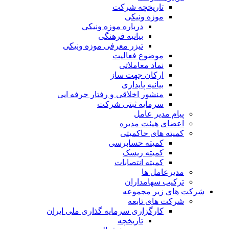
تاریخچه شرکت
موزه ونیکی
درباره موزه ونیکی
بیانیه فرهنگی
تیزر معرفی موزه ونیکی
موضوع فعالیت
نماد معاملاتی
ارکان جهت ساز
بیانیه پایداری
منشور اخلاقی و رفتار حرفه ایی
سرمایه ثبتی شرکت
پیام مدیر عامل
اعضای هیئت مدیره
کمیته های حاکمیتی
کمیته حسابرسی
کمیته ریسک
کمیته انتصابات
مدیرعامل ها
ترکیب سهامداران
شرکت های زیر مجموعه
شرکت های تابعه
کارگزاری سرمایه گذاری ملی ایران
تاریخچه