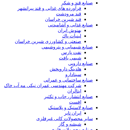
صنایع قند و شکر
فرآورده های غذایی و قند پیرانشهر
قند مرودشت
قند شیرین خراسان
صنایع غذايی و آشاميدنی
بهنوش ایران
لبنيات پاك
صنعتی و کشاورزی شیرین خراسان
صنایع شیمیایی و پتروشیمی
نفت پارس
شیمی بافت
صنایع دارویی
هلدینگ داروپخش
سینادارو
صنایع ساختمانی و عمرانی
شرکت مهندسی عمران نیکی مه آب خاک
ایتالران
صنایع انتشار، چاپ و تکثير
افست
صنایع لاستیک و پلاستیک
ایران تایر
ساير محصولات كانی غيرفلزی
شیشه و گاز
صنایع محصولات فلزی