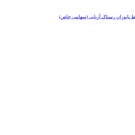
پایوران رستاک آریایی (سهامی خاص)