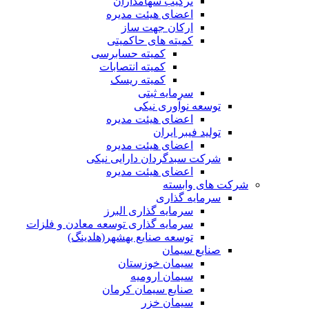
ترکیب سهامداران
اعضای هیئت مدیره
ارکان جهت ساز
کمیته های حاکمیتی
کمیته حسابرسی
کمیته انتصابات
کمیته ریسک
سرمایه ثبتی
توسعه نوآوری نیکی
اعضای هیئت مدیره
تولید فیبر ایران
اعضای هیئت مدیره
شرکت سبدگردان دارایی نیکی
اعضای هیئت مدیره
شرکت های وابسته
سرمایه گذاری
سرمایه گذاری البرز
سرمایه گذاری توسعه معادن و فلزات
توسعه‌ صنایع‌ بهشهر(هلدینگ)
صنایع سیمان
سیمان خوزستان
سیمان ارومیه
صنایع سیمان کرمان
سیمان خزر