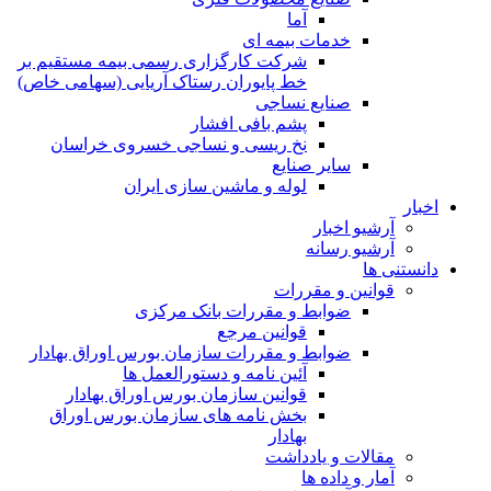
آما
خدمات بیمه ای
شرکت کارگزاری رسمی بیمه مستقیم بر
خط پایوران رستاک آریایی (سهامی خاص)
صنایع نساجی
پشم بافی افشار
نخ ریسی و نساجی خسروی خراسان
سایر صنایع
لوله و ماشین سازی ایران
اخبار
آرشیو اخبار
آرشیو رسانه
دانستنی ها
قوانین و مقررات
ضوابط و مقررات بانک مرکزی
قوانين مرجع
ضوابط و مقررات سازمان بورس اوراق بهادار
آئین نامه و دستورالعمل ها
قوانین سازمان بورس اوراق بهادار
بخش نامه های سازمان بورس اوراق
بهادار
مقالات و یادداشت
آمار و داده ها