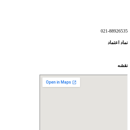
021-52778520
021-52778521
021-88926535
نماد اعتماد
نقشه