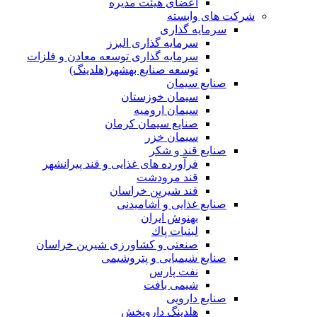
اعضای هیئت مدیره
شرکت های وابسته
سرمایه گذاری
سرمایه گذاری البرز
سرمایه گذاری توسعه معادن و فلزات
توسعه‌ صنایع‌ بهشهر(هلدینگ)
صنایع سیمان
سیمان خوزستان
سیمان ارومیه
صنایع سیمان کرمان
سیمان خزر
صنایع قند و شکر
فرآورده های غذایی و قند پیرانشهر
قند مرودشت
قند شیرین خراسان
صنایع غذايی و آشاميدنی
بهنوش ایران
لبنيات پاك
صنعتی و کشاورزی شیرین خراسان
صنایع شیمیایی و پتروشیمی
نفت پارس
شیمی بافت
صنایع دارویی
هلدینگ داروپخش