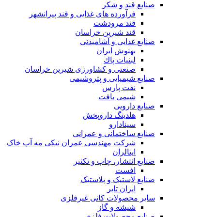
صنایع قند و شکر
فرآورده های غذایی و قند پیرانشهر
قند مرودشت
قند شیرین خراسان
صنایع غذايی و آشاميدنی
بهنوش ایران
لبنيات پاك
صنعتی و کشاورزی شیرین خراسان
صنایع شیمیایی و پتروشیمی
نفت پارس
شیمی بافت
صنایع دارویی
هلدینگ داروپخش
سینادارو
صنایع ساختمانی و عمرانی
شرکت مهندسی عمران نیکی مه آب خاک
ایتالران
صنایع انتشار، چاپ و تکثير
افست
صنایع لاستیک و پلاستیک
ایران تایر
ساير محصولات كانی غيرفلزی
شیشه و گاز
صنایع محصولات فلزی