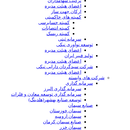
ترکیب سهامداران
اعضای هیئت مدیره
ارکان جهت ساز
کمیته های حاکمیتی
کمیته حسابرسی
کمیته انتصابات
کمیته ریسک
سرمایه ثبتی
توسعه نوآوری نیکی
اعضای هیئت مدیره
تولید فیبر ایران
اعضای هیئت مدیره
شرکت سبدگردان دارایی نیکی
اعضای هیئت مدیره
شرکت های وابسته
سرمایه گذاری
سرمایه گذاری البرز
سرمایه گذاری توسعه معادن و فلزات
توسعه‌ صنایع‌ بهشهر(هلدینگ)
صنایع سیمان
سیمان خوزستان
سیمان ارومیه
صنایع سیمان کرمان
سیمان خزر