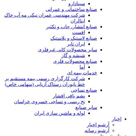
سینادارو
صنایع ساختمانی و عمرانی
شرکت مهندسی عمران نیکی مه آب خاک
ایتالران
صنایع انتشار، چاپ و تکثير
افست
صنایع لاستیک و پلاستیک
ایران تایر
ساير محصولات كانی غيرفلزی
شیشه و گاز
صنایع محصولات فلزی
آما
خدمات بیمه ای
شرکت کارگزاری رسمی بیمه مستقیم بر
خط پایوران رستاک آریایی (سهامی خاص)
صنایع نساجی
پشم بافی افشار
نخ ریسی و نساجی خسروی خراسان
سایر صنایع
لوله و ماشین سازی ایران
اخبار
آرشیو اخبار
آرشیو رسانه