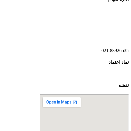
021-52778520
021-52778521
021-88926535
نماد اعتماد
نقشه