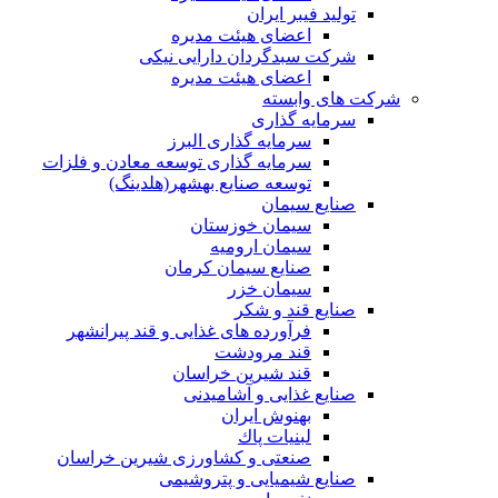
تولید فیبر ایران
اعضای هیئت مدیره
شرکت سبدگردان دارایی نیکی
اعضای هیئت مدیره
شرکت های وابسته
سرمایه گذاری
سرمایه گذاری البرز
سرمایه گذاری توسعه معادن و فلزات
توسعه‌ صنایع‌ بهشهر(هلدینگ)
صنایع سیمان
سیمان خوزستان
سیمان ارومیه
صنایع سیمان کرمان
سیمان خزر
صنایع قند و شکر
فرآورده های غذایی و قند پیرانشهر
قند مرودشت
قند شیرین خراسان
صنایع غذايی و آشاميدنی
بهنوش ایران
لبنيات پاك
صنعتی و کشاورزی شیرین خراسان
صنایع شیمیایی و پتروشیمی