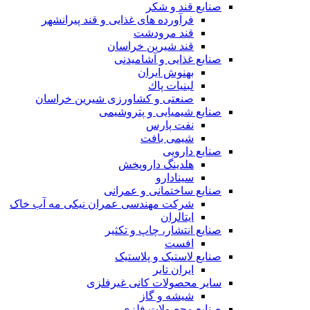
صنایع قند و شکر
فرآورده های غذایی و قند پیرانشهر
قند مرودشت
قند شیرین خراسان
صنایع غذايی و آشاميدنی
بهنوش ایران
لبنيات پاك
صنعتی و کشاورزی شیرین خراسان
صنایع شیمیایی و پتروشیمی
نفت پارس
شیمی بافت
صنایع دارویی
هلدینگ داروپخش
سینادارو
صنایع ساختمانی و عمرانی
شرکت مهندسی عمران نیکی مه آب خاک
ایتالران
صنایع انتشار، چاپ و تکثير
افست
صنایع لاستیک و پلاستیک
ایران تایر
ساير محصولات كانی غيرفلزی
شیشه و گاز
صنایع محصولات فلزی