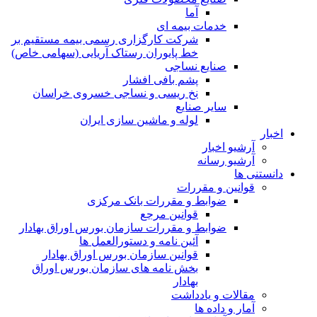
آما
خدمات بیمه ای
شرکت کارگزاری رسمی بیمه مستقیم بر
خط پایوران رستاک آریایی (سهامی خاص)
صنایع نساجی
پشم بافی افشار
نخ ریسی و نساجی خسروی خراسان
سایر صنایع
لوله و ماشین سازی ایران
اخبار
آرشیو اخبار
آرشیو رسانه
دانستنی ها
قوانین و مقررات
ضوابط و مقررات بانک مرکزی
قوانين مرجع
ضوابط و مقررات سازمان بورس اوراق بهادار
آئین نامه و دستورالعمل ها
قوانین سازمان بورس اوراق بهادار
بخش نامه های سازمان بورس اوراق
بهادار
مقالات و یادداشت
آمار و داده ها