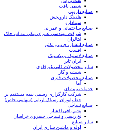
نفت پارس
شیمی بافت
صنایع دارویی
هلدینگ داروپخش
سینادارو
صنایع ساختمانی و عمرانی
شرکت مهندسی عمران نیکی مه آب خاک
ایتالران
صنایع انتشار، چاپ و تکثير
افست
صنایع لاستیک و پلاستیک
ایران تایر
ساير محصولات كانی غيرفلزی
شیشه و گاز
صنایع محصولات فلزی
آما
خدمات بیمه ای
شرکت کارگزاری رسمی بیمه مستقیم بر
خط پایوران رستاک آریایی (سهامی خاص)
صنایع نساجی
پشم بافی افشار
نخ ریسی و نساجی خسروی خراسان
سایر صنایع
لوله و ماشین سازی ایران