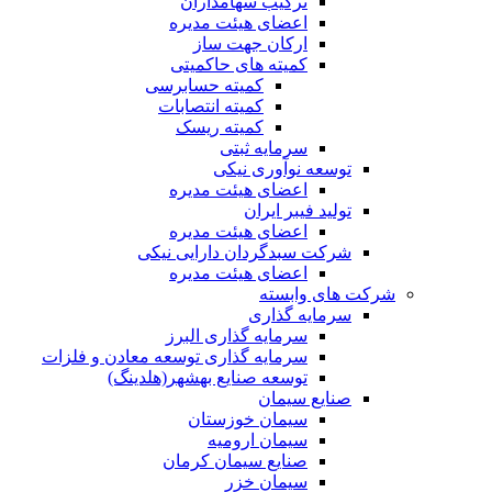
ترکیب سهامداران
اعضای هیئت مدیره
ارکان جهت ساز
کمیته های حاکمیتی
کمیته حسابرسی
کمیته انتصابات
کمیته ریسک
سرمایه ثبتی
توسعه نوآوری نیکی
اعضای هیئت مدیره
تولید فیبر ایران
اعضای هیئت مدیره
شرکت سبدگردان دارایی نیکی
اعضای هیئت مدیره
شرکت های وابسته
سرمایه گذاری
سرمایه گذاری البرز
سرمایه گذاری توسعه معادن و فلزات
توسعه‌ صنایع‌ بهشهر(هلدینگ)
صنایع سیمان
سیمان خوزستان
سیمان ارومیه
صنایع سیمان کرمان
سیمان خزر