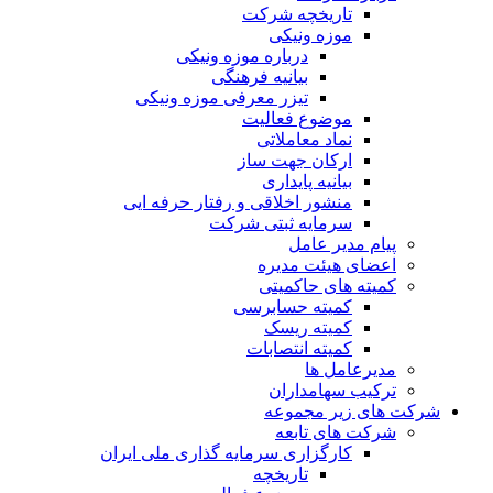
تاریخچه شرکت
موزه ونیکی
درباره موزه ونیکی
بیانیه فرهنگی
تیزر معرفی موزه ونیکی
موضوع فعالیت
نماد معاملاتی
ارکان جهت ساز
بیانیه پایداری
منشور اخلاقی و رفتار حرفه ایی
سرمایه ثبتی شرکت
پیام مدیر عامل
اعضای هیئت مدیره
کمیته های حاکمیتی
کمیته حسابرسی
کمیته ریسک
کمیته انتصابات
مدیرعامل ها
ترکیب سهامداران
شرکت های زیر مجموعه
شرکت های تابعه
کارگزاری سرمایه گذاری ملی ایران
تاریخچه