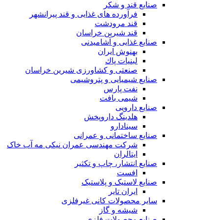
صنایع قند و شکر
فرآورده های غذایی و قند پیرانشهر
قند مرودشت
قند شیرین خراسان
صنایع غذايی و آشاميدنی
بهنوش ایران
لبنيات پاك
صنعتی و کشاورزی شیرین خراسان
صنایع شیمیایی و پتروشیمی
نفت پارس
شیمی بافت
صنایع دارویی
هلدینگ داروپخش
سینادارو
صنایع ساختمانی و عمرانی
شرکت مهندسی عمران نیکی مه آب خاک
ایتالران
صنایع انتشار، چاپ و تکثير
افست
صنایع لاستیک و پلاستیک
ایران تایر
ساير محصولات كانی غيرفلزی
شیشه و گاز
صنایع محصولات فلزی