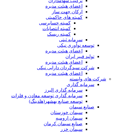
ترکیب سهامداران
اعضای هیئت مدیره
ارکان جهت ساز
کمیته های حاکمیتی
کمیته حسابرسی
کمیته انتصابات
کمیته ریسک
سرمایه ثبتی
توسعه نوآوری نیکی
اعضای هیئت مدیره
تولید فیبر ایران
اعضای هیئت مدیره
شرکت سبدگردان دارایی نیکی
اعضای هیئت مدیره
شرکت های وابسته
سرمایه گذاری
سرمایه گذاری البرز
سرمایه گذاری توسعه معادن و فلزات
توسعه‌ صنایع‌ بهشهر(هلدینگ)
صنایع سیمان
سیمان خوزستان
سیمان ارومیه
صنایع سیمان کرمان
سیمان خزر