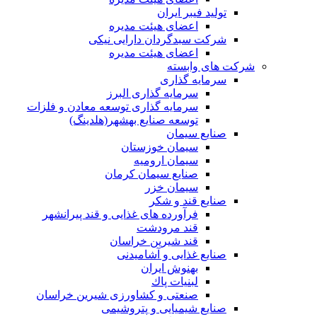
تولید فیبر ایران
اعضای هیئت مدیره
شرکت سبدگردان دارایی نیکی
اعضای هیئت مدیره
شرکت های وابسته
سرمایه گذاری
سرمایه گذاری البرز
سرمایه گذاری توسعه معادن و فلزات
توسعه‌ صنایع‌ بهشهر(هلدینگ)
صنایع سیمان
سیمان خوزستان
سیمان ارومیه
صنایع سیمان کرمان
سیمان خزر
صنایع قند و شکر
فرآورده های غذایی و قند پیرانشهر
قند مرودشت
قند شیرین خراسان
صنایع غذايی و آشاميدنی
بهنوش ایران
لبنيات پاك
صنعتی و کشاورزی شیرین خراسان
صنایع شیمیایی و پتروشیمی