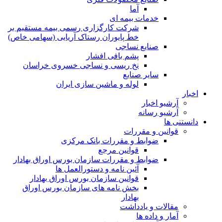
آما
خدمات بیمه ای
شرکت کارگزاری رسمی بیمه مستقیم بر
خط پایوران رستاک آریایی (سهامی خاص)
صنایع نساجی
پشم بافی افشار
نخ ریسی و نساجی خسروی خراسان
سایر صنایع
لوله و ماشین سازی ایران
اخبار
آرشیو اخبار
آرشیو رسانه
دانستنی ها
قوانین و مقررات
ضوابط و مقررات بانک مرکزی
قوانين مرجع
ضوابط و مقررات سازمان بورس اوراق بهادار
آئین نامه و دستورالعمل ها
قوانین سازمان بورس اوراق بهادار
بخش نامه های سازمان بورس اوراق
بهادار
مقالات و یادداشت
آمار و داده ها