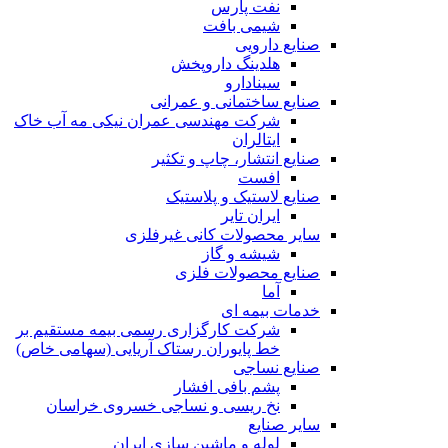
نفت پارس
شیمی بافت
صنایع دارویی
هلدینگ داروپخش
سینادارو
صنایع ساختمانی و عمرانی
شرکت مهندسی عمران نیکی مه آب خاک
ایتالران
صنایع انتشار، چاپ و تکثير
افست
صنایع لاستیک و پلاستیک
ایران تایر
ساير محصولات كانی غيرفلزی
شیشه و گاز
صنایع محصولات فلزی
آما
خدمات بیمه ای
شرکت کارگزاری رسمی بیمه مستقیم بر
خط پایوران رستاک آریایی (سهامی خاص)
صنایع نساجی
پشم بافی افشار
نخ ریسی و نساجی خسروی خراسان
سایر صنایع
لوله و ماشین سازی ایران