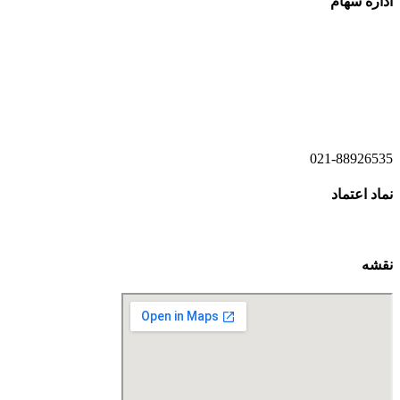
اداره سهام
021-52778520
021-52778521
021-88926535
نماد اعتماد
نقشه