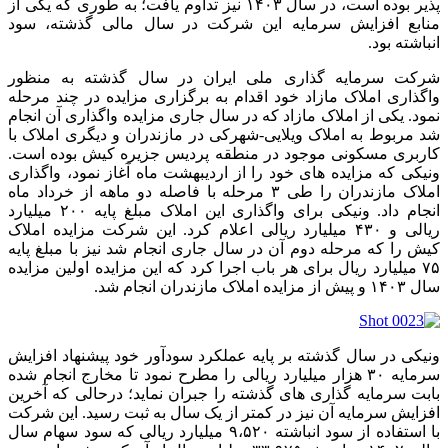
پذیر بوده است، در سال ۱۴۰۳ نیز تداوم یافت؛ به طوری که یکی از
منابع افزایش سرمایه این شرکت در سال مالی گذشته، سود
انباشته بود.
شرکت سرمایه گذاری ملی ایران در سال گذشته به منظور
واگذاری املاک مازاد خود اقدام به برگزاری مزایده در چند مرحله
نمود. یکی از املاک مازاد که در سال جاری مزایده واگذاری آن انجام
شد مربوط به املاک ویلایی-شهرکی در مازندران و دیگری املاک با
کاربری مسکونی موجود در منطقه پردیس جزیره کیش بوده است.
ونیکی که مزایده های خود را از اردیبهشت ماه آغاز نمود، واگذاری
املاک مازندران را طی ۳ مرحله با فاصله دو ماهه از خرداد ماه
انجام داد. ونیکی برای واگذاری این املاک مبلغ پایه ۲۰۰ میلیارد
ریالی و ۴۳۰ میلیارد ریالی اعلام کرد. این شرکت مزایده املاک
کیش را که مرحله دوم آن در سال جاری انجام شد نیز با مبلغ پایه
۷۵ میلیارد ریال برای هر باب اجرا کرد که این مزایده اولین مزایده
سال ۱۴۰۳ و پیش از مزایده املاک مازندران انجام شد.
ونیکی در سال گذشته بر پایه عملکرد سودآور خود پیشنهاد افزایش
سرمایه ۳۰ هزار میلیارد ریالی را مطرح نمود تا مخارج انجام شده
بابت سرمایه گذاری های گذشته را جبران نماید؛ درحالی که آخرین
افزایش سرمایه آن نیز در کمتر از یک سال به ثبت رسید. این شرکت
با استفاده از سود انباشته ۹،۵۲۰ میلیارد ریالی که سود سهام سال