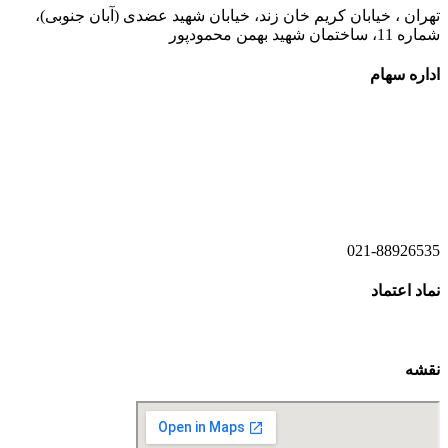
تهران ، خیابان کریم خان زند، خیابان شهید عضدی (آبان جنوبی)،
شماره 11، ساختمان شهید بهمن محمودپور
اداره سهام
021-52778520
021-52778521
021-88926535
نماد اعتماد
نقشه