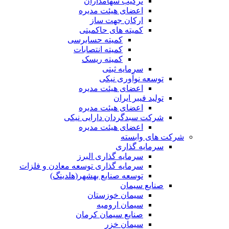
ترکیب سهامداران
اعضای هیئت مدیره
ارکان جهت ساز
کمیته های حاکمیتی
کمیته حسابرسی
کمیته انتصابات
کمیته ریسک
سرمایه ثبتی
توسعه نوآوری نیکی
اعضای هیئت مدیره
تولید فیبر ایران
اعضای هیئت مدیره
شرکت سبدگردان دارایی نیکی
اعضای هیئت مدیره
شرکت های وابسته
سرمایه گذاری
سرمایه گذاری البرز
سرمایه گذاری توسعه معادن و فلزات
توسعه‌ صنایع‌ بهشهر(هلدینگ)
صنایع سیمان
سیمان خوزستان
سیمان ارومیه
صنایع سیمان کرمان
سیمان خزر