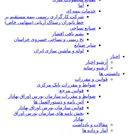
آما
خدمات بیمه ای
شرکت کارگزاری رسمی بیمه مستقیم بر
خط پایوران رستاک آریایی (سهامی خاص)
صنایع نساجی
پشم بافی افشار
نخ ریسی و نساجی خسروی خراسان
سایر صنایع
لوله و ماشین سازی ایران
اخبار
آرشیو اخبار
آرشیو رسانه
دانستنی ها
قوانین و مقررات
ضوابط و مقررات بانک مرکزی
قوانين مرجع
ضوابط و مقررات سازمان بورس اوراق بهادار
آئین نامه و دستورالعمل ها
قوانین سازمان بورس اوراق بهادار
بخش نامه های سازمان بورس اوراق
بهادار
مقالات و یادداشت
آمار و داده ها