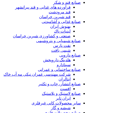
صنایع قند و شکر
فرآورده های غذایی و قند پیرانشهر
قند مرودشت
قند شیرین خراسان
صنایع غذايی و آشاميدنی
بهنوش ایران
لبنيات پاك
صنعتی و کشاورزی شیرین خراسان
صنایع شیمیایی و پتروشیمی
نفت پارس
شیمی بافت
صنایع دارویی
هلدینگ داروپخش
سینادارو
صنایع ساختمانی و عمرانی
شرکت مهندسی عمران نیکی مه آب خاک
ایتالران
صنایع انتشار، چاپ و تکثير
افست
صنایع لاستیک و پلاستیک
ایران تایر
ساير محصولات كانی غيرفلزی
شیشه و گاز
صنایع محصولات فلزی