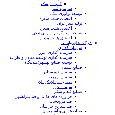
کمیته ریسک
سرمایه ثبتی
توسعه نوآوری نیکی
اعضای هیئت مدیره
تولید فیبر ایران
اعضای هیئت مدیره
شرکت سبدگردان دارایی نیکی
اعضای هیئت مدیره
شرکت های وابسته
سرمایه گذاری
سرمایه گذاری البرز
سرمایه گذاری توسعه معادن و فلزات
توسعه‌ صنایع‌ بهشهر(هلدینگ)
صنایع سیمان
سیمان خوزستان
سیمان ارومیه
صنایع سیمان کرمان
سیمان خزر
صنایع قند و شکر
فرآورده های غذایی و قند پیرانشهر
قند مرودشت
قند شیرین خراسان
صنایع غذايی و آشاميدنی