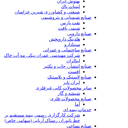
بهنوش ایران
لبنيات پاك
صنعتی و کشاورزی شیرین خراسان
صنایع شیمیایی و پتروشیمی
نفت پارس
شیمی بافت
صنایع دارویی
هلدینگ داروپخش
سینادارو
صنایع ساختمانی و عمرانی
شرکت مهندسی عمران نیکی مه آب خاک
ایتالران
صنایع انتشار، چاپ و تکثير
افست
صنایع لاستیک و پلاستیک
ایران تایر
ساير محصولات كانی غيرفلزی
شیشه و گاز
صنایع محصولات فلزی
آما
خدمات بیمه ای
شرکت کارگزاری رسمی بیمه مستقیم بر
خط پایوران رستاک آریایی (سهامی خاص)
صنایع نساجی