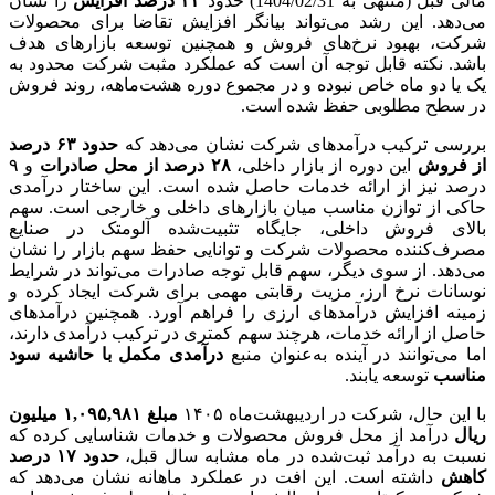
مالی قبل (منتهی به 1404/02/31) حدود
۳۳ درصد افزایش
را نشان
می‌دهد. این رشد می‌تواند بیانگر افزایش تقاضا برای محصولات
شرکت، بهبود نرخ‌های فروش و همچنین توسعه بازارهای هدف
باشد. نکته قابل توجه آن است که عملکرد مثبت شرکت محدود به
یک یا دو ماه خاص نبوده و در مجموع دوره هشت‌ماهه، روند فروش
در سطح مطلوبی حفظ شده است.
بررسی ترکیب درآمدهای شرکت نشان می‌دهد که
حدود ۶۳ درصد
از فروش
این دوره از بازار داخلی،
۲۸ درصد از محل صادرات
و ۹
درصد نیز از ارائه خدمات حاصل شده است. این ساختار درآمدی
حاکی از توازن مناسب میان بازارهای داخلی و خارجی است. سهم
بالای فروش داخلی، جایگاه تثبیت‌شده آلومتک در صنایع
مصرف‌کننده محصولات شرکت و توانایی حفظ سهم بازار را نشان
می‌دهد. از سوی دیگر، سهم قابل توجه صادرات می‌تواند در شرایط
نوسانات نرخ ارز، مزیت رقابتی مهمی برای شرکت ایجاد کرده و
زمینه افزایش درآمدهای ارزی را فراهم آورد. همچنین درآمدهای
حاصل از ارائه خدمات، هرچند سهم کمتری در ترکیب درآمدی دارند،
اما می‌توانند در آینده به‌عنوان منبع
درآمدی مکمل با حاشیه سود
مناسب
توسعه یابند.
با این حال، شرکت در اردیبهشت‌ماه ۱۴۰۵
مبلغ ۱,۰۹۵,۹۸۱ میلیون
ریال
درآمد از محل فروش محصولات و خدمات شناسایی کرده که
نسبت به درآمد ثبت‌شده در ماه مشابه سال قبل،
حدود ۱۷ درصد
کاهش
داشته است. این افت در عملکرد ماهانه نشان می‌دهد که