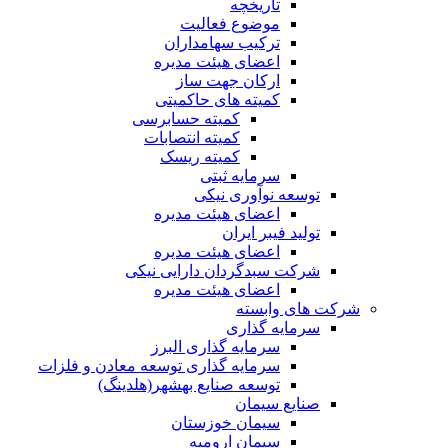
تاریخچه
موضوع فعالیت
ترکیب سهامداران
اعضای هیئت مدیره
ارکان جهت ساز
کمیته های حاکمیتی
کمیته حسابرسی
کمیته انتصابات
کمیته ریسک
سرمایه ثبتی
توسعه نوآوری نیکی
اعضای هیئت مدیره
تولید فیبر ایران
اعضای هیئت مدیره
شرکت سبدگردان دارایی نیکی
اعضای هیئت مدیره
شرکت های وابسته
سرمایه گذاری
سرمایه گذاری البرز
سرمایه گذاری توسعه معادن و فلزات
توسعه‌ صنایع‌ بهشهر(هلدینگ)
صنایع سیمان
سیمان خوزستان
سیمان ارومیه