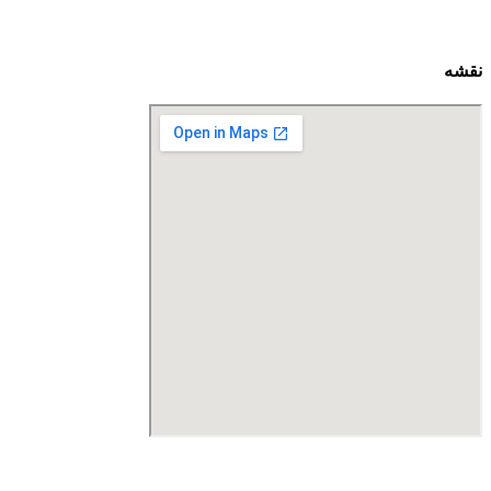
نقشه
درگاه پرداخت اینترنتی صرفا جهت پذیره نویسی و افزایش سرمایه
می باشد و هیچ گونه فروش اینترنتی محصول انجام نمی شود.