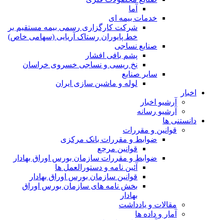
آما
خدمات بیمه ای
شرکت کارگزاری رسمی بیمه مستقیم بر
خط پایوران رستاک آریایی (سهامی خاص)
صنایع نساجی
پشم بافی افشار
نخ ریسی و نساجی خسروی خراسان
سایر صنایع
لوله و ماشین سازی ایران
اخبار
آرشیو اخبار
آرشیو رسانه
دانستنی ها
قوانین و مقررات
ضوابط و مقررات بانک مرکزی
قوانين مرجع
ضوابط و مقررات سازمان بورس اوراق بهادار
آئین نامه و دستورالعمل ها
قوانین سازمان بورس اوراق بهادار
بخش نامه های سازمان بورس اوراق
بهادار
مقالات و یادداشت
آمار و داده ها