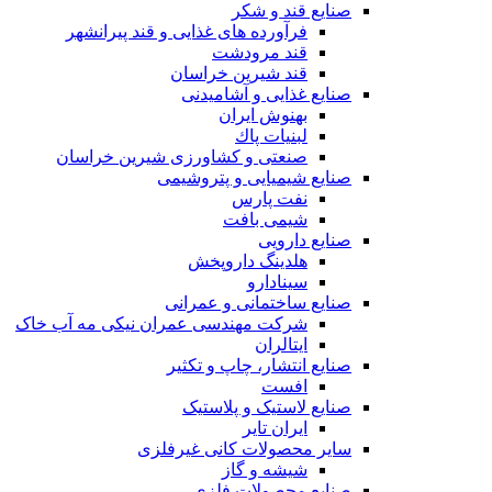
صنایع قند و شکر
فرآورده های غذایی و قند پیرانشهر
قند مرودشت
قند شیرین خراسان
صنایع غذايی و آشاميدنی
بهنوش ایران
لبنيات پاك
صنعتی و کشاورزی شیرین خراسان
صنایع شیمیایی و پتروشیمی
نفت پارس
شیمی بافت
صنایع دارویی
هلدینگ داروپخش
سینادارو
صنایع ساختمانی و عمرانی
شرکت مهندسی عمران نیکی مه آب خاک
ایتالران
صنایع انتشار، چاپ و تکثير
افست
صنایع لاستیک و پلاستیک
ایران تایر
ساير محصولات كانی غيرفلزی
شیشه و گاز
صنایع محصولات فلزی