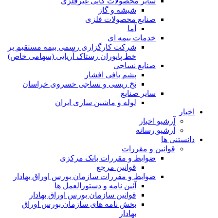
ساير محصولات كانی غيرفلزی
شیشه و گاز
صنایع محصولات فلزی
آما
خدمات بیمه ای
شرکت کارگزاری رسمی بیمه مستقیم بر
خط پایوران رستاک آریایی (سهامی خاص)
صنایع نساجی
پشم بافی افشار
نخ ریسی و نساجی خسروی خراسان
سایر صنایع
لوله و ماشین سازی ایران
اخبار
آرشیو اخبار
آرشیو رسانه
دانستنی ها
قوانین و مقررات
ضوابط و مقررات بانک مرکزی
قوانين مرجع
ضوابط و مقررات سازمان بورس اوراق بهادار
آئین نامه و دستورالعمل ها
قوانین سازمان بورس اوراق بهادار
بخش نامه های سازمان بورس اوراق
بهادار