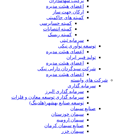
ترکیب سهامداران
اعضای هیئت مدیره
ارکان جهت ساز
کمیته های حاکمیتی
کمیته حسابرسی
کمیته انتصابات
کمیته ریسک
سرمایه ثبتی
توسعه نوآوری نیکی
اعضای هیئت مدیره
تولید فیبر ایران
اعضای هیئت مدیره
شرکت سبدگردان دارایی نیکی
اعضای هیئت مدیره
شرکت های وابسته
سرمایه گذاری
سرمایه گذاری البرز
سرمایه گذاری توسعه معادن و فلزات
توسعه‌ صنایع‌ بهشهر(هلدینگ)
صنایع سیمان
سیمان خوزستان
سیمان ارومیه
صنایع سیمان کرمان
سیمان خزر