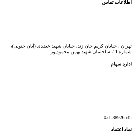
اطلاعات تماس
021-52778000
تهران ، خیابان کریم خان زند، خیابان شهید عضدی (آبان جنوبی)،
شماره 11، ساختمان شهید بهمن محمودپور
اداره سهام
021-52778520
021-52778521
021-88926535
نماد اعتماد