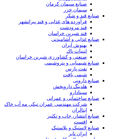
صنایع سیمان کرمان
سیمان خزر
صنایع قند و شکر
فرآورده های غذایی و قند پیرانشهر
قند مرودشت
قند شیرین خراسان
صنایع غذايی و آشاميدنی
بهنوش ایران
لبنيات پاك
صنعتی و کشاورزی شیرین خراسان
صنایع شیمیایی و پتروشیمی
نفت پارس
شیمی بافت
صنایع دارویی
هلدینگ داروپخش
سینادارو
صنایع ساختمانی و عمرانی
شرکت مهندسی عمران نیکی مه آب خاک
ایتالران
صنایع انتشار، چاپ و تکثير
افست
صنایع لاستیک و پلاستیک
ایران تایر