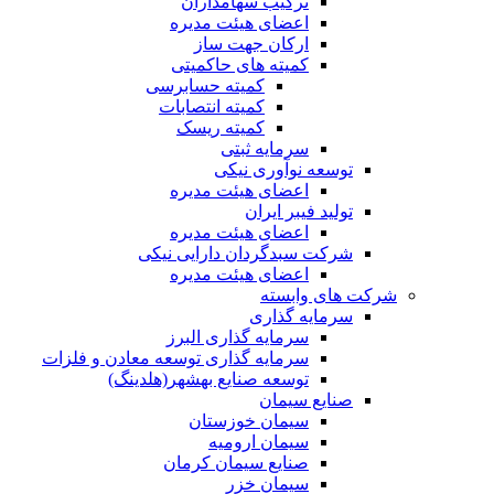
ترکیب سهامداران
اعضای هیئت مدیره
ارکان جهت ساز
کمیته های حاکمیتی
کمیته حسابرسی
کمیته انتصابات
کمیته ریسک
سرمایه ثبتی
توسعه نوآوری نیکی
اعضای هیئت مدیره
تولید فیبر ایران
اعضای هیئت مدیره
شرکت سبدگردان دارایی نیکی
اعضای هیئت مدیره
شرکت های وابسته
سرمایه گذاری
سرمایه گذاری البرز
سرمایه گذاری توسعه معادن و فلزات
توسعه‌ صنایع‌ بهشهر(هلدینگ)
صنایع سیمان
سیمان خوزستان
سیمان ارومیه
صنایع سیمان کرمان
سیمان خزر