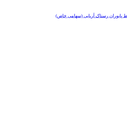
پایوران رستاک آریایی (سهامی خاص)