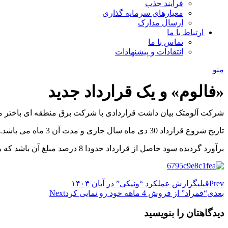
فرآیند جذب
معیارهای سرمایه گذاری
ارسال مدارک
ارتباط با ما
تماس با ما
انتقادات و پیشنهادات
منو
«فالوم» و یک قرارداد جدید
شرکت آلومتک بیان داشت قراردادی با شرکت برق منطقه ای باختر م
تاریخ شروع قرارداد 30 دی ماه سال جاری و مدت آن 3 ماه می باشد. موضوع قرارداد فروش هادی پرظرفیت STILT/ACSS بوده و مبلغ قرار داد 445 میلیارد ریال.
برآورد گردیده سود حاصل از قرارداد حدودا 8 درصد مبلغ آن باشد که با توجه به خاص بودن شرایط قرارداد مبلغ قطعی آن پس از انجام و خاتمه عملیاتی قرارداد محاسبه و اعمال خواهد شد.
Prev
قبلی
گزارش عملکرد “ونیکی” در آبان ۱۴۰۳
بعدی
“فمراد” از فروش 4 ماهه خود رو نمایی کرد
Next
دیدگاهتان را بنویسید