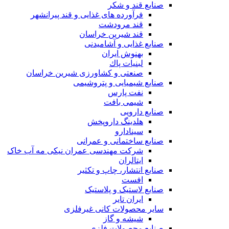
صنایع قند و شکر
فرآورده های غذایی و قند پیرانشهر
قند مرودشت
قند شیرین خراسان
صنایع غذايی و آشاميدنی
بهنوش ایران
لبنيات پاك
صنعتی و کشاورزی شیرین خراسان
صنایع شیمیایی و پتروشیمی
نفت پارس
شیمی بافت
صنایع دارویی
هلدینگ داروپخش
سینادارو
صنایع ساختمانی و عمرانی
شرکت مهندسی عمران نیکی مه آب خاک
ایتالران
صنایع انتشار، چاپ و تکثير
افست
صنایع لاستیک و پلاستیک
ایران تایر
ساير محصولات كانی غيرفلزی
شیشه و گاز
صنایع محصولات فلزی