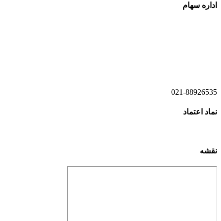
اداره سهام
021-52778520
021-52778521
021-88926535
نماد اعتماد
نقشه