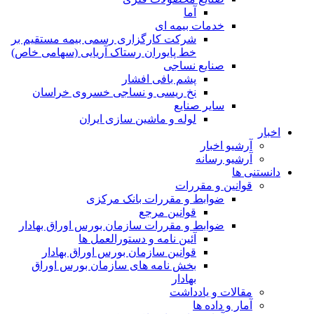
آما
خدمات بیمه ای
شرکت کارگزاری رسمی بیمه مستقیم بر
خط پایوران رستاک آریایی (سهامی خاص)
صنایع نساجی
پشم بافی افشار
نخ ریسی و نساجی خسروی خراسان
سایر صنایع
لوله و ماشین سازی ایران
اخبار
آرشیو اخبار
آرشیو رسانه
دانستنی ها
قوانین و مقررات
ضوابط و مقررات بانک مرکزی
قوانين مرجع
ضوابط و مقررات سازمان بورس اوراق بهادار
آئین نامه و دستورالعمل ها
قوانین سازمان بورس اوراق بهادار
بخش نامه های سازمان بورس اوراق
بهادار
مقالات و یادداشت
آمار و داده ها