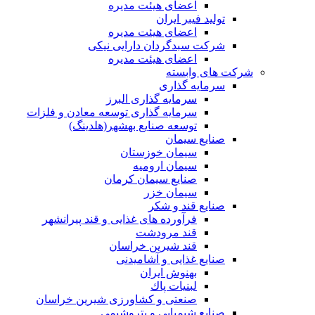
اعضای هیئت مدیره
تولید فیبر ایران
اعضای هیئت مدیره
شرکت سبدگردان دارایی نیکی
اعضای هیئت مدیره
شرکت های وابسته
سرمایه گذاری
سرمایه گذاری البرز
سرمایه گذاری توسعه معادن و فلزات
توسعه‌ صنایع‌ بهشهر(هلدینگ)
صنایع سیمان
سیمان خوزستان
سیمان ارومیه
صنایع سیمان کرمان
سیمان خزر
صنایع قند و شکر
فرآورده های غذایی و قند پیرانشهر
قند مرودشت
قند شیرین خراسان
صنایع غذايی و آشاميدنی
بهنوش ایران
لبنيات پاك
صنعتی و کشاورزی شیرین خراسان
صنایع شیمیایی و پتروشیمی