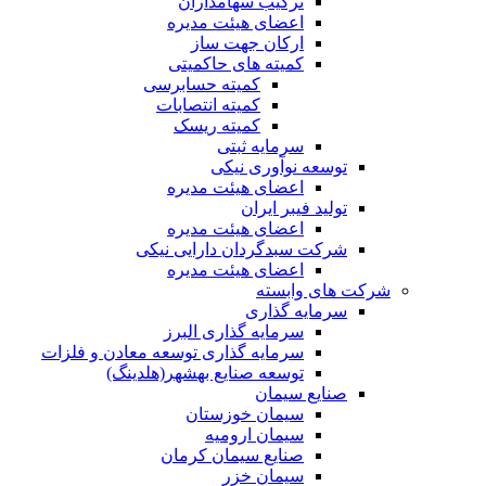
ترکیب سهامداران
اعضای هیئت مدیره
ارکان جهت ساز
کمیته های حاکمیتی
کمیته حسابرسی
کمیته انتصابات
کمیته ریسک
سرمایه ثبتی
توسعه نوآوری نیکی
اعضای هیئت مدیره
تولید فیبر ایران
اعضای هیئت مدیره
شرکت سبدگردان دارایی نیکی
اعضای هیئت مدیره
شرکت های وابسته
سرمایه گذاری
سرمایه گذاری البرز
سرمایه گذاری توسعه معادن و فلزات
توسعه‌ صنایع‌ بهشهر(هلدینگ)
صنایع سیمان
سیمان خوزستان
سیمان ارومیه
صنایع سیمان کرمان
سیمان خزر