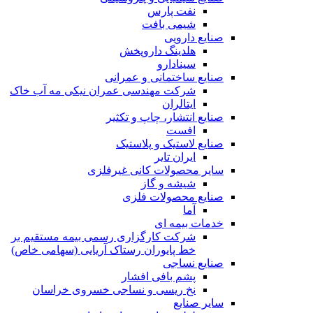
نفت پارس
شیمی بافت
صنایع دارویی
هلدینگ داروپخش
سینادارو
صنایع ساختمانی و عمرانی
شرکت مهندسی عمران نیکی مه آب خاک
ایتالران
صنایع انتشار، چاپ و تکثير
افست
صنایع لاستیک و پلاستیک
ایران تایر
ساير محصولات كانی غيرفلزی
شیشه و گاز
صنایع محصولات فلزی
آما
خدمات بیمه ای
شرکت کارگزاری رسمی بیمه مستقیم بر
خط پایوران رستاک آریایی (سهامی خاص)
صنایع نساجی
پشم بافی افشار
نخ ریسی و نساجی خسروی خراسان
سایر صنایع