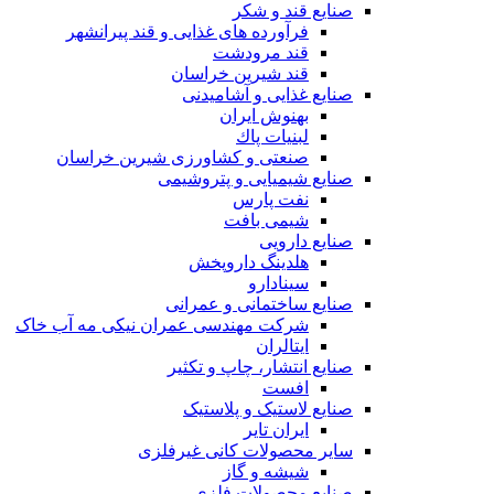
صنایع قند و شکر
فرآورده های غذایی و قند پیرانشهر
قند مرودشت
قند شیرین خراسان
صنایع غذايی و آشاميدنی
بهنوش ایران
لبنيات پاك
صنعتی و کشاورزی شیرین خراسان
صنایع شیمیایی و پتروشیمی
نفت پارس
شیمی بافت
صنایع دارویی
هلدینگ داروپخش
سینادارو
صنایع ساختمانی و عمرانی
شرکت مهندسی عمران نیکی مه آب خاک
ایتالران
صنایع انتشار، چاپ و تکثير
افست
صنایع لاستیک و پلاستیک
ایران تایر
ساير محصولات كانی غيرفلزی
شیشه و گاز
صنایع محصولات فلزی