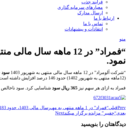
فرآیند جذب
معیارهای سرمایه گذاری
ارسال مدارک
ارتباط با ما
تماس با ما
انتقادات و پیشنهادات
منو
نمود.
“شرکت آلومراد” در 12 ماهه سال مالی منتهی به شهریور 1403
سود خالصی م
(12ماهه منتهی به شهریور 1402) حدود 146 درصد افزایش داشته است.
فمراد به ازای هر سهم نیز
365 ریال سود
شناسایی کرد. سود ناخالص به 41 میلیارد تومان ر
Prev
قبلی
“فمراد” در 1 ماهه منتهی به مهـرسال مالی 1403، حدود 183 میلیارد تومان درآمد کسب نمود.
بعدی
“چفیبر” مزایده برگزار میکند
Next
دیدگاهتان را بنویسید