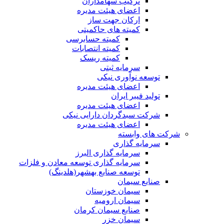
ترکیب سهامداران
اعضای هیئت مدیره
ارکان جهت ساز
کمیته های حاکمیتی
کمیته حسابرسی
کمیته انتصابات
کمیته ریسک
سرمایه ثبتی
توسعه نوآوری نیکی
اعضای هیئت مدیره
تولید فیبر ایران
اعضای هیئت مدیره
شرکت سبدگردان دارایی نیکی
اعضای هیئت مدیره
شرکت های وابسته
سرمایه گذاری
سرمایه گذاری البرز
سرمایه گذاری توسعه معادن و فلزات
توسعه‌ صنایع‌ بهشهر(هلدینگ)
صنایع سیمان
سیمان خوزستان
سیمان ارومیه
صنایع سیمان کرمان
سیمان خزر