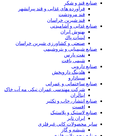
صنایع قند و شکر
فرآورده های غذایی و قند پیرانشهر
قند مرودشت
قند شیرین خراسان
صنایع غذايی و آشاميدنی
بهنوش ایران
لبنيات پاك
صنعتی و کشاورزی شیرین خراسان
صنایع شیمیایی و پتروشیمی
نفت پارس
شیمی بافت
صنایع دارویی
هلدینگ داروپخش
سینادارو
صنایع ساختمانی و عمرانی
شرکت مهندسی عمران نیکی مه آب خاک
ایتالران
صنایع انتشار، چاپ و تکثير
افست
صنایع لاستیک و پلاستیک
ایران تایر
ساير محصولات كانی غيرفلزی
شیشه و گاز
صنایع محصولات فلزی