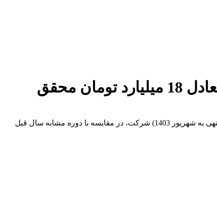
“فمراد” در 12 ماهه سال مالی منتهی به شهریور 1403 سود خالصی معادل 18 میلیارد تومان محقق
. سود این دوره (12ماهه منتهی به شهریور 1403) شرکت، در مقایسه با دوره مشابه سال قبل