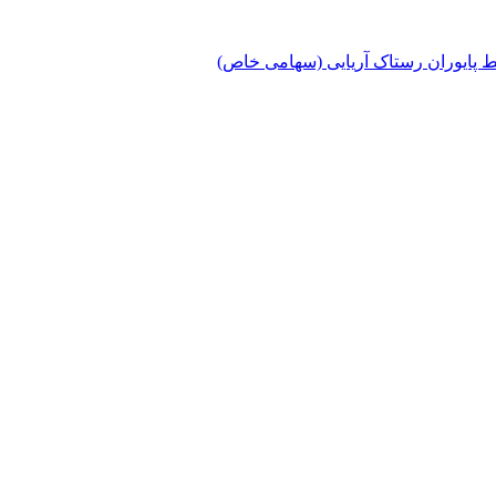
پایوران رستاک آریایی (سهامی خاص)