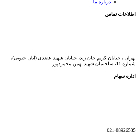
درباره ما
اطلاعات تماس
021-52778000
تهران ، خیابان کریم خان زند، خیابان شهید عضدی (آبان جنوبی)،
شماره 11، ساختمان شهید بهمن محمودپور
اداره سهام
021-52778520
021-52778521
021-88926535