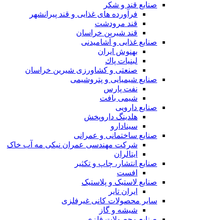
صنایع قند و شکر
فرآورده های غذایی و قند پیرانشهر
قند مرودشت
قند شیرین خراسان
صنایع غذايی و آشاميدنی
بهنوش ایران
لبنيات پاك
صنعتی و کشاورزی شیرین خراسان
صنایع شیمیایی و پتروشیمی
نفت پارس
شیمی بافت
صنایع دارویی
هلدینگ داروپخش
سینادارو
صنایع ساختمانی و عمرانی
شرکت مهندسی عمران نیکی مه آب خاک
ایتالران
صنایع انتشار، چاپ و تکثير
افست
صنایع لاستیک و پلاستیک
ایران تایر
ساير محصولات كانی غيرفلزی
شیشه و گاز
صنایع محصولات فلزی