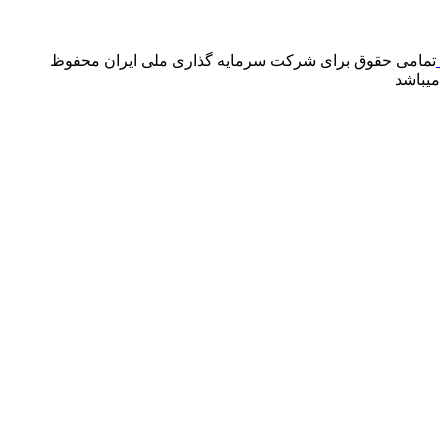
درگاه پرداخت اینترنتی صرفا جهت پذیره نویسی و افزایش سرمایه
می باشد و هیچ گونه فروش اینترنتی محصول انجام نمی شود.
تمامی حقوق برای شرکت سرمایه گذاری ملی ایران محفوظ
میباشد