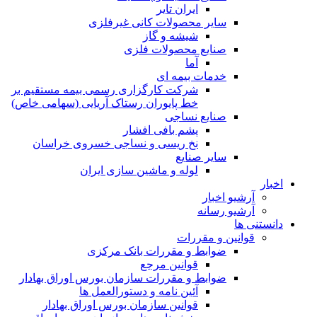
ایران تایر
ساير محصولات كانی غيرفلزی
شیشه و گاز
صنایع محصولات فلزی
آما
خدمات بیمه ای
شرکت کارگزاری رسمی بیمه مستقیم بر
خط پایوران رستاک آریایی (سهامی خاص)
صنایع نساجی
پشم بافی افشار
نخ ریسی و نساجی خسروی خراسان
سایر صنایع
لوله و ماشین سازی ایران
اخبار
آرشیو اخبار
آرشیو رسانه
دانستنی ها
قوانین و مقررات
ضوابط و مقررات بانک مرکزی
قوانين مرجع
ضوابط و مقررات سازمان بورس اوراق بهادار
آئین نامه و دستورالعمل ها
قوانین سازمان بورس اوراق بهادار