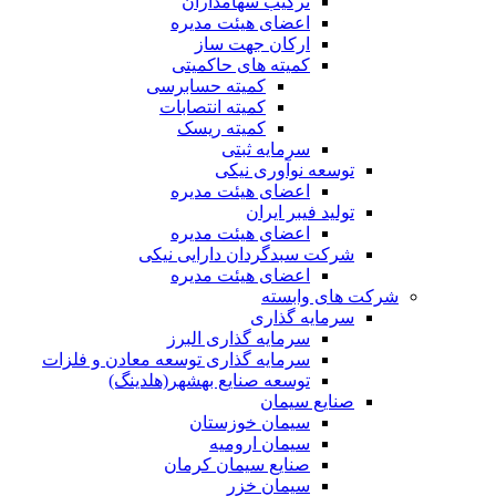
ترکیب سهامداران
اعضای هیئت مدیره
ارکان جهت ساز
کمیته های حاکمیتی
کمیته حسابرسی
کمیته انتصابات
کمیته ریسک
سرمایه ثبتی
توسعه نوآوری نیکی
اعضای هیئت مدیره
تولید فیبر ایران
اعضای هیئت مدیره
شرکت سبدگردان دارایی نیکی
اعضای هیئت مدیره
شرکت های وابسته
سرمایه گذاری
سرمایه گذاری البرز
سرمایه گذاری توسعه معادن و فلزات
توسعه‌ صنایع‌ بهشهر(هلدینگ)
صنایع سیمان
سیمان خوزستان
سیمان ارومیه
صنایع سیمان کرمان
سیمان خزر