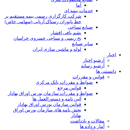
آما
خدمات بیمه ای
شرکت کارگزاری رسمی بیمه مستقیم بر
خط پایوران رستاک آریایی (سهامی خاص)
صنایع نساجی
پشم بافی افشار
نخ ریسی و نساجی خسروی خراسان
سایر صنایع
لوله و ماشین سازی ایران
اخبار
آرشیو اخبار
آرشیو رسانه
دانستنی ها
قوانین و مقررات
ضوابط و مقررات بانک مرکزی
قوانين مرجع
ضوابط و مقررات سازمان بورس اوراق بهادار
آئین نامه و دستورالعمل ها
قوانین سازمان بورس اوراق بهادار
بخش نامه های سازمان بورس اوراق
بهادار
مقالات و یادداشت
آمار و داده ها