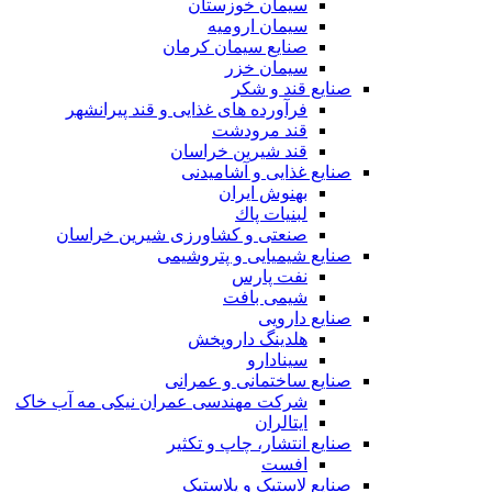
سیمان خوزستان
سیمان ارومیه
صنایع سیمان کرمان
سیمان خزر
صنایع قند و شکر
فرآورده های غذایی و قند پیرانشهر
قند مرودشت
قند شیرین خراسان
صنایع غذايی و آشاميدنی
بهنوش ایران
لبنيات پاك
صنعتی و کشاورزی شیرین خراسان
صنایع شیمیایی و پتروشیمی
نفت پارس
شیمی بافت
صنایع دارویی
هلدینگ داروپخش
سینادارو
صنایع ساختمانی و عمرانی
شرکت مهندسی عمران نیکی مه آب خاک
ایتالران
صنایع انتشار، چاپ و تکثير
افست
صنایع لاستیک و پلاستیک