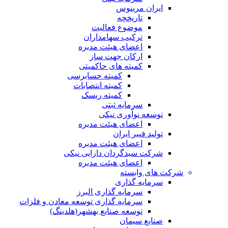
ایران مرینوس
تاریخچه
موضوع فعالیت
ترکیب سهامداران
اعضای هیئت مدیره
ارکان جهت ساز
کمیته های حاکمیتی
کمیته حسابرسی
کمیته انتصابات
کمیته ریسک
سرمایه ثبتی
توسعه نوآوری نیکی
اعضای هیئت مدیره
تولید فیبر ایران
اعضای هیئت مدیره
شرکت سبدگردان دارایی نیکی
اعضای هیئت مدیره
شرکت های وابسته
سرمایه گذاری
سرمایه گذاری البرز
سرمایه گذاری توسعه معادن و فلزات
توسعه‌ صنایع‌ بهشهر(هلدینگ)
صنایع سیمان