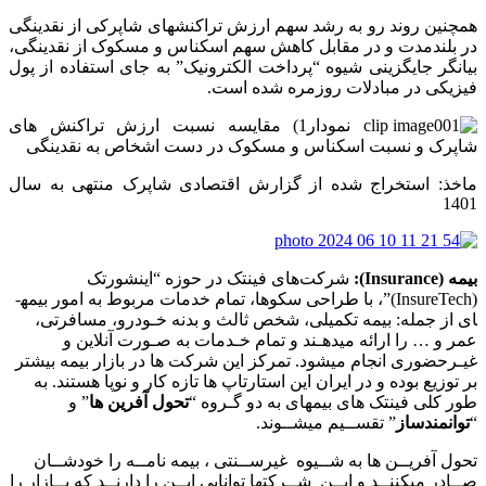
همچنین روند رو به رشد سهم ارزش تراکنش­های شاپرکی از نقدینگی
در بلندمدت و در مقابل کاهش سهم اسکناس و مسکوک از نقدینگی،
بیانگر جایگزینی شیوه “پرداخت الکترونیک” به جای استفاده از پول
فیزیکی در مبادلات روزمره شده است.
نمودار1) مقایسه نسبت ارزش تراکنش­ های
شاپرک و نسبت اسکناس و مسکوک در دست اشخاص به نقدینگی
ماخذ: استخراج شده از گزارش اقتصادی شاپرک منتهی به سال
1401
بیمه (
Insurance
):
شرکت‌های فین­تک در حوزه “اینشورتک
(InsureTech)”، با طراحی سکوها، تمام خدمات مربوط به امور بیمه­
ای از جمله: بیمه تکمیلی، شخص ثالث و بدنه خـودرو، مسافرتی،
عمر و … را ارائه می­دهـند و تمام خـدمات به صـورت آنلاین و
غیـرحضوری انجام می­شود. تمرکز این شرکت­ ها در بازار بیمه بیشتر
بر توزیع بوده و در ایران این استارتاپ­ ها تازه ­کار و نوپا هستند. به
طور کلی فین­تک­ های بیمه­ای به دو گـروه “
تحول ­آفرین­ ها
” و
“
توانمندساز
” تقســیم می­شــوند.
تحول آفریــن ها به شــیوه غیرســنتی ، بیمه نامــه را خودشــان
صــادر می­کننــد و ایــن شــرکت­ها توانایی ایــن را دارنــد که بــازار را