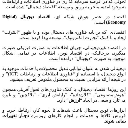
تحولی که در عرصه سرمایه ­گذاری در فناوری اطلاعات و ارتباطات
به وجود آمده، منجر به رونق و توسعه “اقتصاد دیجیتال” شده است.
اقتصاد در عصر هوش شبکه ­ای،
اقتصاد دیجیتال (
Digital
Economy
)
است.
اقتصادی که بر پایه فناوری‌های دیجیتال بوده و با ظهور “اینترنت”
ایجاد و با کمک “تجارت الکترونیک”، توسعه پیدا کرده است.
در اقتصاد غیردیجیتالی، جریان اطلاعات به صورت فیزیکی صورت
می­گیرد، درحالیکه در اقتصاد نوین، اطلاعات در تمامی اشکال
موجود، به صورت “دیجیتال” درآمده است.
دیجیتالی شدن به عنوان توانایی تبدیل محصولات یا خدمات موجود به
انواع دیجیتال، با استفاده از “فناوری اطلاعات و ارتباطات (ICT)” و
در نتیجه ارائه مزایایی نسبت به محصول ملموس تعریف می­شود.
این روزها اقتصاد دیجیتال، با کمک فناوری‌های تحول‌آفرینی همچون
“هوش‌مصنوعی”، “کلان‌داده”، “رایانش ابری”، “بلاکچین” و غیره
می‌تازد و سعی در ایجاد “
ارزش
” دارد.
ابزارهای نوین دیجیتال باعث شده­اند تا نحوه کار، ارتباط، خرید و
فروش کالا­ها و خدمات و انجام کارهای روزمره
دچـار تغییرات
بنیانی شوند
.