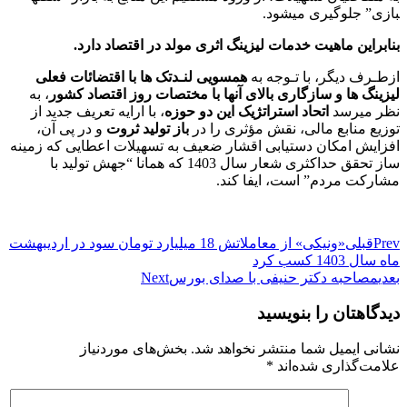
بازی” جلوگیری می­شود.
بنابراین ماهیت خدمات لیزینگ اثری مولد در اقتصاد دارد.
ازطـرف دیگر، با تـوجه به
همسویی لنـدتک­ ها با اقتضائات فعلی
لیزینگ­ ها و سازگاری بالای آن­ها با مختصات روز اقتصاد کشور
، به
نظر می­رسد
اتحاد استراتژیک این دو حوزه
، با ارایه تعریف جدید از
توزیع منابع مالی، نقش مؤثری را در
باز تولید ثروت
و در پی آن،
افزایش امکان دستیابی اقشار ضعیف به تسهیلات اعطایی که زمینه
ساز تحقق حداکثری شعار سال 1403 که همانا “جهش تولید با
مشارکت مردم” است، ایفا کند.
Prev
قبلی
«ونیکی» از معاملاتش 18 میلیارد تومان سود در اردیبهشت
ماه سال 1403 کسب کرد
بعدی
مصاحبه دکتر حنیفی با صدای بورس
Next
دیدگاهتان را بنویسید
نشانی ایمیل شما منتشر نخواهد شد.
بخش‌های موردنیاز
علامت‌گذاری شده‌اند
*