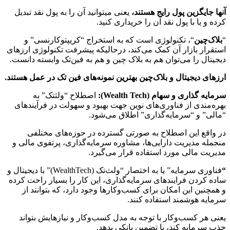
آن­ها جایگزین پول رایج هستند،
یعنی می­توانید آن را به پول نقد تبدیل
کرده و یا با پول نقد آن را خریداری کنید.
“
بلاک‌چین
“، تکنولوژی است که به استخراج “کریپتوکارنسی” و
استقرار بازار آن کمک می‌کند، درحالیکه پیشرفت تکنولوژی ارزهای
دیجیتال را می‌توان هم به بلاک چین و هم به فین‌تک وابسته دانست.
ارزهای دیجیتال و بلاک‌چین بهترین نمونه‌های فین تک در عمل هستند
.
سرمایه ­گذاری و سهام (
Wealth Tech
):
اصطلاح “ولث­تک” به
بهره‌مندی از فناوری‌های نوین جهت بهبود و سهولت‌ در فرآیندهای
“مالی” و “سرمایه‌گذاری” اطلاق می‌شود.
در واقع این اصطلاح به‌ صورتی گسترده‌ در حوزه‌های مختلفی
منجمله مدیریت دارایی‌ها، مشاوره سرمایه‌گذاری، پرتفوی مالی و
مدیریت مالی مورد استفاده قرار می‌گیرد.
“
فناوری سرمایه” یا به اختصار “ولث‌تک (WealthTech)” با دیجیتال و
ساده کردن فرایندهای سرمایه‌گذاری، این کار را بسیار راحت کرده
و همچنین این امکان برای کسب‌وکارها وجود دارد، که بتوانند از
سرمایه هوشمند استفاده کنند.
یعنی هر کسب‌وکار با توجه به مدل کسب‌وکار و نیازهایش بتواند
جذب سرمایه کند، یا تضمین بانکی بدهد.