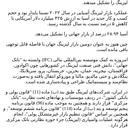
لیزینگ را تشکیل می­دهند.
عملکرد بازار لیزینگ آسیایی در سال ۲۰۲۲ نسبتا پایدار بود و حجم
کسب و کار جدید در آسیا به ارزش ۴۲۵ میلیارد دلار آمریکایی با
کاهش ۵ درصد نسبت به سال گذشته رسید.
آسیا ۲۸.۹۴ درصد از بازار جهانی را تشکیل می‌دهد.
چین هنوز به عنوان دومین بازار لیزینگ جهان با فاصله قابل توجهی
باقی مانده است.
امروزه به کمک موسسه بین‌المللی مالی (IFC) وابسته به “بانک
جهانی”، دانش فنی صنعت لیزینگ در کشورهایی چون اکوادور،
قزاقستان، نیجریه، عمان، بحرین، عربستان، پرو، سریلانکا،
بنگلادش و حتی مالدیو، مالتا و موروکو انتقال یافته و به‌صورت
نظام‌مند و سیستماتیک طراحی و پیاده‌سازی شده است.
در ایران، شرکت‌های لیزینگ طبق بند (ب) ماده (11) “قانون پولی و
بانکی کشور”، در ردیف موسسات و نهادهای تحت نظارت “بانک
مرکزی” قرار دارند و همچنین به موجب ماده (96) قانون برنامه
پنجم توسعه و بند (ب) از ماده (114) “قانون برنامه ششم توسعه”، و
همچنین بر اساس “قانون تنظیم بازار غیرمتشکل پولی”، انجام
هرگونه عملیات واسپاری (لیزینگ) جزء حوزه نظارتی بانک مرکزی
قرار دارد.