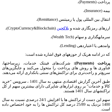
پرداخت (Payments)،
بیمه (Insurance)،
انتقال بین ­المللی پول یا رمیتنس (Remittance)،
ارزهای رمزنگاری شده و
بلاک­چین
(CryptoCurrency&Blockchain)،
سرمایه­گذاری و سهام (Wealth Tech)،
وام­دهی یا اعتباردهی (Lending).
که در ادامه هریک از حوزه­های فوق اشاره شده است:
پرداخت (
Payments
):
شرکت‌های فین­تک خدمات، زیرساخت­ها،
فناوری ­ها و روش­ های پرداخت را متحول می‌کنند و جایگزین‌های
سریع‌تر و راحت‌تری برای تراکنش‌های سنتی بانکداری ارائه می‌دهند.
طبق آخرین گزارش اقتصادی منتهی به سال 1401 ، سرویس “خرید
کالا و خدمات” بر روی ابزارهای شاپرکی دارای بیشترین سهم از کل
تراکنش­های سال 1401 هستند.
سهم این دست از تراکنش­ ها با افزایش 24/1 درصدی نسبت به سال
1400 نزدیک به 25/89 درصد کل تراکنش ­ها را به خود اختصاص داده
است.