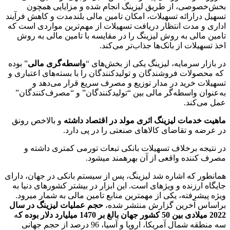
بخش‌خصوصی، از طریق لیزینگ انجام شده و مزایایی همچون
تسهیل درارائه تسهیلات، امکان تامین مالی بلند‌مدت و کاهش فرآیند
اداری و مدت انتظار دریافت تسهیلات از مهم‌ترین مواردی است که
تامین مالی به روش لیزینگ را در مقایسه با تامین مالی به روش
اخذ تسهیلات از بانک‌ها جذاب‌تر می‌کند.
در بازار سرمایه، لیزینگ یکی از بخش‌های “
واسطه‌گری مالی
” بوده
که محصولات فروشندگان و تولیدکنندگان را با بسته‌های اعتباری و
تسهیلات خرید در مدار توزیع و مصرف سریع قرار می‌دهد و
به‌عنوان واسطه‌‌گر مالی بین “تولید‌کنندگان” و “مصرف‌کنندگان”
عمل می‌کند.
ماهیت خدمات لیزینگ اثری مولد در اقتصاد داشته
و بالاخص رونق
در عرضه و تقاضای کالاهای صنعتی را در پی دارد.
در نتیجه برخلاف تسهیلات بانکی تبعات تورمی کمتری داشته و
مصرف­ کننده واقعی از آن بهره­مند می­شود.
همانطور که اشاره شد لیزینگ، پس از سیستم بانکی در جهان، دارای
جایگاه ارزنده و ویژه­ای است. این ابزار در بیشتر کشورهای دنیا به
ویژه پیشرفته، یکی از مهم­ترین منابع تامین مالی به شمار می­رود.
براساس آخرین گزارش منتشر شده،
حجم عملیات لیزینگ در سال
2022 میلادی بین 50 کشور جهان بالغ بر 1470 میلیارد دلار بوده ک
ه
سه منطقه شمال آمریکا، اروپا و آسیا، 96 درصد از حجم جهانی