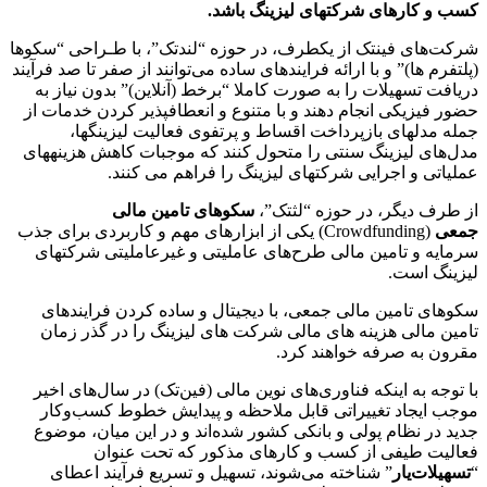
کسب و کارهای شرکت­های لیزینگ باشد.
شرکت‌های فین­تک از یکطرف، در حوزه “لندتک”، با طـراحی “سکوها
(پلت­فرم­ ها)” و با ارائه فرایندهای ساده می‌توانند از صفر تا صد فرآیند
دریافت تسهیلات را به صورت کاملا “برخط (آنلاین)” بدون نیاز به
حضور فیزیکی انجام دهند و با متنوع و انعطاف­پذیر کردن خدمات از
جمله مدل­های بازپرداخت اقساط و پرتفوی فعالیت لیزینگ­ها،
مدل‌های لیزینگ سنتی را متحول کنند که موجبات کاهش هزینه­های
عملیاتی و اجرایی شرکت­های لیزینگ را فراهم می کنند.
از طرف دیگر، در حوزه “لث­تک”،
سکوهای تامین مالی
جمعی
(Crowdfunding) یکی از ابزارهای مهم و کاربردی برای جذب
سرمایه و تامین مالی طرح‌های عاملیتی و غیرعاملیتی شرکت­های
لیزینگ است.
سکوهای تامین مالی جمعی، با دیجیتال و ساده کردن فرایندهای
تامین مالی هزینه­ های مالی شرکت­ های لیزینگ را در گذر زمان
مقرون به صرفه خواهند کرد.
با توجه به اینکه فناوری‌های نوین مالی (فین‌تک) در سال‌های اخیر
موجب ایجاد تغییراتی قابل ملاحظه و پیدایش خطوط کسب‌وکار
جدید در نظام پولی و بانکی کشور شده‌اند و در این میان، موضوع
فعالیت طیفی از کسب و کارهای مذکور که تحت عنوان
“
تسهیلات‌یار
” شناخته‌ می‌شوند، تسهیل و تسریع فرآیند اعطای