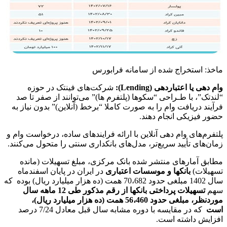
ماخذ: استخراج شده از سامانه فرابورس
وام­ دهی یا اعتباردهی (
Lending
):
شرکت‌های فین­تک در حوزه
“لندتک”، با طـراحی “سکوها (پلت­فرم ­ها)” می‌توانند از صفر تا صد
فرآیند دریافت وام را به صورت کاملا “برخط (آنلاین)” بدون نیاز به
حضور فیزیکی انجام دهند.
پلتفرم‌های وام ‌دهی آنلاین با ارائه فرایندهای ساده، درخواست وام و
زمان‌های تأیید سریع‌تر، مدل‌های بانکداری سنتی را متحول می‌کنند.
مطابق آمارهای منتشر شده بانک مرکزی، مبلغ تسهیلات (مانده
تسهیلات)
بانک­ها و موسسات اعتباری
در ایران در پایان اسفندماه
سال 1402 مبلغی حدود 70،682 همت (ده هزار میلیارد ریال) بوده که
سهم
تسهیلات پرداختی بانک­ها از رقم مذکور طی 12 ماهه سال
موردنظر، مبلغی حدود 56،460 همت (ده هزار میلیارد ریال)،
است
که در مقایسه با دوره مشابه سال قبل معادل 7/24 درصد
افزایش داشته است.