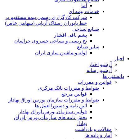
آما
خدمات بیمه ای
شرکت کارگزاری رسمی بیمه مستقیم بر
خط پایوران رستاک آریایی (سهامی خاص)
صنایع نساجی
پشم بافی افشار
نخ ریسی و نساجی خسروی خراسان
سایر صنایع
لوله و ماشین سازی ایران
اخبار
آرشیو اخبار
آرشیو رسانه
دانستنی ها
قوانین و مقررات
ضوابط و مقررات بانک مرکزی
قوانين مرجع
ضوابط و مقررات سازمان بورس اوراق بهادار
آئین نامه و دستورالعمل ها
قوانین سازمان بورس اوراق بهادار
بخش نامه های سازمان بورس اوراق
بهادار
مقالات و یادداشت
آمار و داده ها