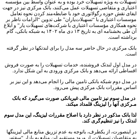
تسهیلات به ویژه تسهیلات خرد بوده و به عنوان واسط بین مؤسسه
اعتباری و متقاضی تسهیلات عمل می‌کنند، بانک مرکزی نیز در جهت
ایفای نقش حوزه رگولاتوری خود با ضابطه‌مند کردن نحوه تعامل
موسسات اعتباری با “تسهیلات‌یاران” طی تدوین “الزامات ناظر بر
نحوه همکاری مؤسسات اعتباری با شرکت‌های تسهیلات‌ یار” و ابلاغ
آن طی بخشنامه ­ای به تاریخ ۱۳ دی ماه ۱۴۰۲ به شبکه بانکی، گام
برداشته است.
بانک مرکزی در حال حاضر سه مدل را برای لندتک­ها در نظر گرفته
است.
در مدل اول لندتک فروشنده، خدمات تسهیلات را به صورت فروش
اقساطی ارائه می‌دهد و بانک مرکزی ورودی به این شکل ندارد.
در مدل دوم شبکه بانکی تامین مالی را انجام می‌دهد و این نیز بر
اساس مقررات بانک مرکزی پیش می‌رود.
در مدل سوم نیز تامین مالی غیربانکی صورت می‌گیرد که بانک
مـرکزی آنها را لیزینگ قلمداد می­کند.
لذا بانک مذکور در نظر دارد با اصلاح مقررات لیزینگ، این مدل سوم
لندتک را نیز تنظیم‌گری کند.
در اینصورت، از یکطرف، باتوجه به عدم تزریق منابع مالی لیزینگ­ها
به متقاضیان تسهیلات، از ورود مستقیم این منابع به بازار “سفته­