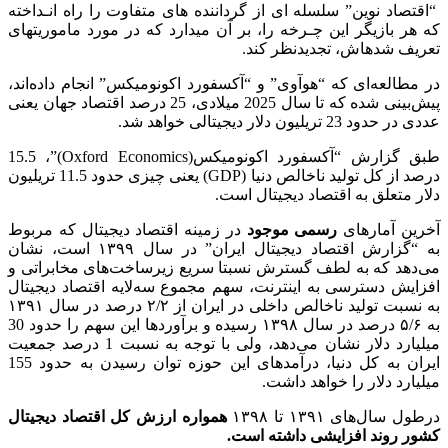
“اقتصاد نوین” سلسله ­ای از گرداننده ­های متفاوت را راه انـداخته
که هر بازیگر این چـرخه را، بر آن می­دارد که در مورد ماموریت­های
تعریف شده­اش، تجدیدنظر کند.
در مطالعه‌ای که “هوآوی” و “آکسفورد اکونومیکس” انجام داده‌اند،
پیش‌بینی شده که تا سال 2025 میلادی، 25 درصد اقتصاد جهان یعنی
عددی در حدود 23 تریلیون دلار دیجیتالی خواهد شد.
طبق گزارش “آکسفورد اکونومیکس(Oxford Economics)”، 15.5
درصد از کل تولید ناخالص دنیا (GDP) یعنی چیزی حدود 11.5 تریلیون
دلار متعلق به اقتصاد دیجیتال است.
آخرین آمارهای
رسمی موجود
در زمینه اقتصاد دیجیتال که مربوط
به “گزارش اقتصاد دیجیتال ایران” در سال ۱۳۹۹ است، نشان
می‌دهد که به لطف گسترش نسبتا سریع زیرساخت‌های مخابراتی و
افزایش دسترسی به اینترنت، سهم مجموع سه‌لایه اقتصاد دیجیتال
به نسبت تولید ناخالص داخلی در ایران از ۲/۲ درصد در سال ۱۳۹۱
به ۵/۶ درصد در سال ۱۳۹۸ رسیده و برآوردها این سهم را حدود 30
میلیارد دلار نشان می‌دهد، ولی با توجه به نسبت 1 درصد جمعیت
ایران به کل دنیا، درآمدهای این حوزه توان رسیدن به حدود 155
میلیارد دلار را خواهد داشت.
درطول سال‌های ۱۳۹۱ تا ۱۳۹۸
همواره ارزش کل اقتصاد دیجیتال
کشور روند افزایشی داشته است.