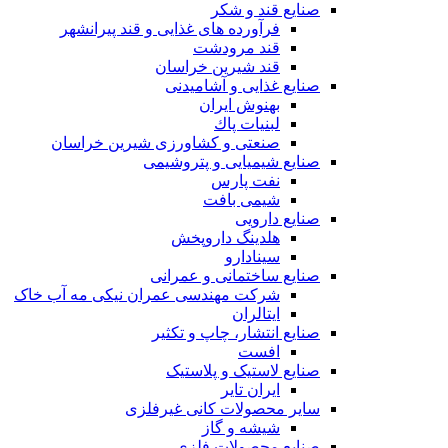
صنایع قند و شکر
فرآورده های غذایی و قند پیرانشهر
قند مرودشت
قند شیرین خراسان
صنایع غذايی و آشاميدنی
بهنوش ایران
لبنيات پاك
صنعتی و کشاورزی شیرین خراسان
صنایع شیمیایی و پتروشیمی
نفت پارس
شیمی بافت
صنایع دارویی
هلدینگ داروپخش
سینادارو
صنایع ساختمانی و عمرانی
شرکت مهندسی عمران نیکی مه آب خاک
ایتالران
صنایع انتشار، چاپ و تکثير
افست
صنایع لاستیک و پلاستیک
ایران تایر
ساير محصولات كانی غيرفلزی
شیشه و گاز
صنایع محصولات فلزی