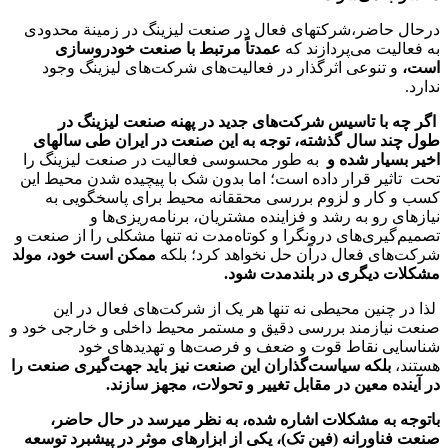
درحال حاضر،شرکت­های فعال در صنعت لیزینگ در زمینة محدودی
به فعالیت می‌پردازند که
عمدتاً مرتبط با صنعت خودروسازی
است،
و تنوعی اثرگذار در فعالیت‌های شرکت‌های لیزینگ وجود
ندارد.
اگر
چه
با
تاسیس
شرکت‌های
جدید
در
پهنه
صنعت
لیزینگ
در
طول
چند
سال
گذشته،
توجه
به
این صنعت
در
ایران طی سال­های
اخیر
بسیار شده و
به طور محسوسی فعالیت در صنعت لیزینگ را
تحت تاثیر قرار داده است؛ اما بدون شک با پیچیده شدن محیط این
کسب و کار و لزوم بررسی محققانه محیط برای پاسخگویی به
نیازهای رو به رشد و فزاینده مشتریان، برنامه‌ریزی‌ها و
تصمیم‌گیری‌های درونگرا و کوتاه‌مدت نه تنها مشکلی را از صنعت و
شرکت‌های فعال درآن حل نخواهد کرد؛ بلکه
ممکن است خود، مولد
مشکلات دیگری در بلندمدت شود.
لذا در چنین محیطی نه تنها هر یک از شرکت‌های فعال در این
صنعت نیازمند بررسی دقیق و مستمر محیط داخلی و خارجی خود و
شناسایی نقاط قوت و ضعف و فرصت‌ها و تهدیدهای خود
هستند،
بلکه سیاست‌گذاران این صنعت نیز باید جهت‌گیری صنعت را
در آینده معین در مقابل تغییر و تحولات، مجهز سازند.
باتوجه به مشکلات اشاره شده، به نظر می­رسد در حال حاضر،
صنعت فناورانه (فین تک)، یکی از ابزارهای موثر در پیشبرد توسعه