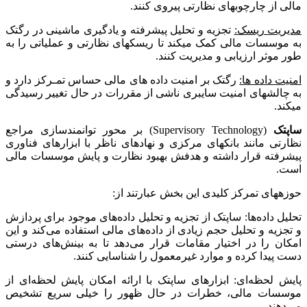
مالی از چارچوب­های نظارتی پیروی کنند.
مدیریت ریسک:
تجزیه و تحلیل پیشرفته و یادگیری ماشینی در رگ­تک
به موسسات مالی کمک می­کند تا ریسک­های نظارتی و عملیاتی را به
طور موثر ارزیابی و مدیریت کنند.
امنیت داده ­ها:
رگ­تک بر امنیت داده­ های مالی حساس تمـرکز دارد و
به چالش­های امنیت سایبری ناشی از مقررات در حال تغییر رسیدگی
می­کند.
ساپ­تک
(Supervisory Technology) بر محور توانمندسازی مراجع
نظارتی مانند بانک­های مرکزی و نهادهای ناظر با ابزارهای فناوری
پیشرفته قرار داشته و هدفش بهبود نظارت و پایش موسسات مالی
است.
حوزه­های تمرکز کلیدی این بخش عبارتند از:
تحلیل داده‌ها: ساپ­تک از تجزیه و تحلیل داده‌های موجود برای پردازش
و تجزیه و تحلیل حجم زیادی از داده‌های مالی استفاده می‌کند و این
امکان را در اختیار مقامات قرار می‌دهد تا به بینش‌های درستی
دست پیدا کرده و موارد غیرمعمول را شناسایی کنند.
پایش لحظه‌ای: ابزارهای ساپ­تک با ارائه امکان پایش لحظه‌ای از
موسسات مالی، خطرات در حال ظهور را خیلی سریع تشخیص
می‌دهند.