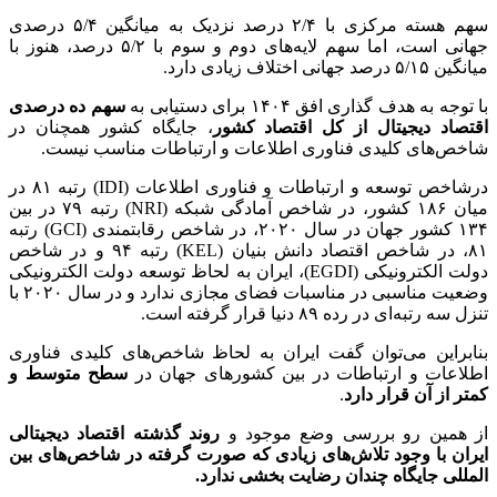
سهم هسته مرکزی با ۲/۴ درصد نزدیک به میانگین ۵/۴ درصدی
جهانی است، اما سهم لایه‌های دوم و سوم با ۵/۲ درصد، هنوز با
میانگین ۵/۱۵ درصد جهانی اختلاف زیادی دارد.
با توجه به هدف گذاری افق ۱۴۰۴ برای دستیابی به
سهم ده درصدی
اقتصاد دیجیتال از کل اقتصاد کشور
، جایگاه کشور همچنان در
شاخص‌های کلیدی فناوری اطلاعات و ارتباطات مناسب نیست.
درشاخص توسعه و ارتباطات و فناوری اطلاعات (IDI) رتبه ۸۱ در
میان ۱۸۶ کشور، در شاخص آمادگی شبکه (NRI) رتبه ۷۹ در بین
۱۳۴ کشور جهان در سال ۲۰۲۰، در شاخص رقابت­مندی (GCI) رتبه
۸۱، در شاخص اقتصاد دانش بنیان (KEL) رتبه ۹۴ و در شاخص
دولت الکترونیکی (EGDI)، ایران به لحاظ توسعه دولت الکترونیکی
وضعیت مناسبی در مناسبات فضای مجازی ندارد و در سال ۲۰۲۰ با
تنزل سه رتبه‌ای در رده ۸۹ دنیا قرار گرفته است.
بنابراین می‌توان گفت ایران به لحاظ شاخص‌های کلیدی فناوری
اطلاعات و ارتباطات در بین کشور‌های جهان در
سطح متوسط و
کمتر از آن قرار دارد
.
از همین رو بررسی وضع موجود و
روند گذشته اقتصاد دیجیتالی
ایران با وجود تلاش‌های زیادی که صورت گرفته در شاخص‌های بین
المللی جایگاه چندان رضایت بخشی ندارد.