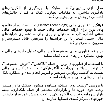
مدل‌سازی پیش‌بینی‌کننده: ساپ­تک با بهره‌گیری از الگوریتم‌های
یادگیری ماشین، به مقامات نظارتی کمک می‌کند تا چالش‌های
احتمالی در بخش مالی پیش‌بینی کنند.
فین­تک
یا “فناوری مالی (FinanceTechnology)”، به استفاده از فناوری­
های نوین برای
ارائه خـدمات مالی جدید یا بهبود خدمات مالی
سنتی
اشـاره دارد و به دنبال نوآوری برای ساده­سازی فرایندهای
مالی سنتی است، تا این فرایندها را سریع­تر، قابل دسترس­تر و
مقرون به صرفه­تر کند.
در واقع، فناوری مالی به شیوه تأمین مالی، تحلیل داده­‌های مالی و
بهبود عملکرد بازارهای مالی کمک می­کند.
با استفاده از فناوری­های نوین از جمله “بلاک­چین”، “هوش مصنوعی”،
“اینترنت اشیا” و “
پرداخت الکترونیکی
” و …، تراکنش­های مالی
نسبت به گذشته روان­‌تر، سریع­تر و امن‌تر انجام شده و عملکرد بانک­
ها و بازارهای مالی بهبود یافته است.
با بررسی “زیست بوم” فین­تک، مشاهده می­شود، فیـن­تک­ ها در مسیـر
رشـد خود، حوزه ­ها و بازارهای مختلفی از جمله بانکداری، بیمه،
بازار سرمایه و تجارت الکترونیکی را تحت پوشش خود قرار داده­اند.
حوزه­های تمرکز کلیدی فین­تک­ها عبارتند از: