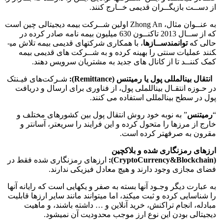
از دســت بازیگــران قدیمی خــارج کنند.
به عنــوان مثال، Zhong An اولین شــرکت بیمه دیجیتالی چین است
که از ســال 2013 تاکنــون 630 میلیون بیمه نامه صادر کرده در
حالی که
توانمندســازها
، با همکاری شرکت­های قدیمی بیمه تلاش می­
کنند عملیات سنتی را بهینه کرده و به شــرکت های قدیمی بیمه
کمک کننــد تا از کانال های جدید به مشتریان سرویس دهند.
انتقال بین­المللی پول یا رمیتنس (
Remittance
):
شـرکت‌های فیـن­تک
در حـوزه انتقـال بین­اللملی پول، از فناوری برای ارسال و دریافت
پول در سطح بین­المللی استفاده می کنند.
“
رمیتنس
” به نوبه خود روش انتقال پول بین کشورهای مختلف و
خارج از مرزها را متحول کرده و این فرایند را سریعتر، آسان­تر و
مقرون به صرفه­تر کرده است.
ارزهای رمزنگاری شده و بلاک­چین
(
CryptoCurrency&Blockchain
):
ارزهای رمزنگاری شده فقط در
فضای مجازی وجود دارند و هیچ معادل فیزیکی ندارند.
به عبارت دیگر وجـود آن­ها بسته به صفر و یک­هایی است که رایانه آن­ها
را شناسایی کرده و ثبت می­کند، اما می­توانند مانند سایر ارزها قابلیت
مبادله، انجام تراکنش، خرید آنلاین و … داشته باشند، و ماهیت
دیجیتالی بودن این نوع ارز موجب محدودیت آن نمی­شود.