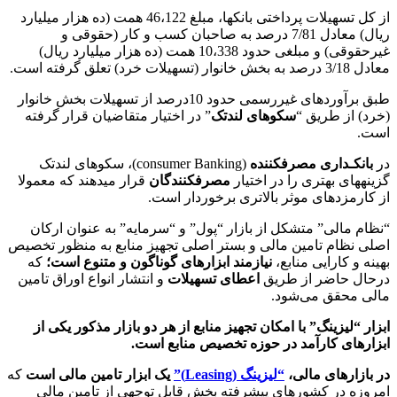
از کل تسهیلات پرداختی بانک­ها، مبلغ 46،122 همت (ده هزار میلیارد
ریال) معادل 7/81 درصد به صاحبان کسب و کار (حقوقی و
غیرحقوقی) و مبلغی حدود 10،338 همت (ده هزار میلیارد ریال)
معادل 3/18 درصد به بخش خانوار (تسهیلات خرد) تعلق گرفته است.
طبق برآوردهای غیررسمی حدود 10درصد از تسهیلات بخش خانوار
(خرد) از طریق “
سکوهای لندتک
” در اختیار متقاضیان قرار گرفته
است.
در
بانکـداری مصرف­کننده
(consumer Banking)، سکوهای لندتک
گزینه­های بهتری را در اختیار
مصرف­کنندگان
قرار می­دهند که معمولا
از کارمزدهای موثر بالاتری برخوردار است.
“نظام مالی” متشکل از بازار “پول” و “سرمایه” به عنوان ارکان
اصلی نظام تامین مالی و بستر اصلی تجهیز منابع به‌ منظور تخصیص
بهینه و کارایی منابع،
نیازمند ابزارهای گوناگون و متنوع است؛
که
درحال‌ حاضر از طریق
اعطای تسهیلات
و انتشار انواع اوراق تامین
مالی محقق می‌شود.
ابزار “لیزینگ” با امکان تجهیز منابع از هر دو بازار مذکور یکی از
ابزارهای کارآمد در حوزه تخصیص منابع است.
در بازارهای مالی،
“لیزینگ (
Leasing
)”
یک ابزار تامین مالی است
که
امروزه در کشورهای پیشرفته بخش قابل توجهی از تامین مالی