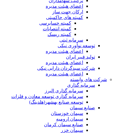
ترکیب سهامداران
اعضای هیئت مدیره
ارکان جهت ساز
کمیته های حاکمیتی
کمیته حسابرسی
کمیته انتصابات
کمیته ریسک
سرمایه ثبتی
توسعه نوآوری نیکی
اعضای هیئت مدیره
تولید فیبر ایران
اعضای هیئت مدیره
شرکت سبدگردان دارایی نیکی
اعضای هیئت مدیره
شرکت های وابسته
سرمایه گذاری
سرمایه گذاری البرز
سرمایه گذاری توسعه معادن و فلزات
توسعه‌ صنایع‌ بهشهر(هلدینگ)
صنایع سیمان
سیمان خوزستان
سیمان ارومیه
صنایع سیمان کرمان
سیمان خزر