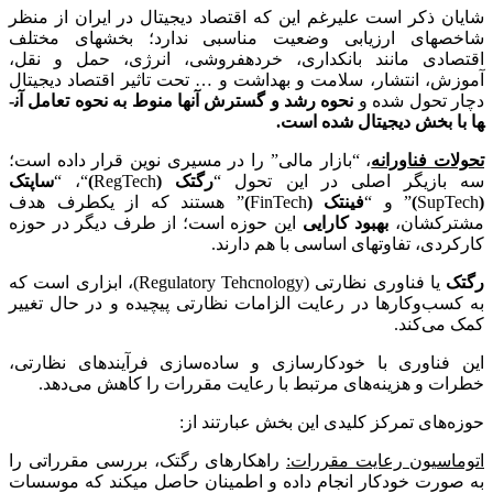
شایان ذکر است علیرغم این که اقتصاد دیجیتال در ایران از منظر
شاخص­های ارزیابی وضعیت مناسبی ندارد؛ بخش­های مختلف
اقتصادی مانند بانکداری، خرده­فروشی، انرژی، حمل و نقل،
آموزش، انتشار، سلامت و بهداشت و … تحت تاثیر اقتصاد دیجیتال
دچار تحول شده و
نحوه رشد و گسترش آن­ها منوط به نحوه تعامل آن­
ها با بخش دیجیتال شده است.
تحولات فناورانه
، “بازار مالی” را در مسیری نوین قرار داده است؛
سه بازیگر اصلی در این تحول “
رگ­تک (
RegTech
)
“، “
ساپ­تک
(
SupTech
)
” و “
فین­تک (
FinTech
)
” هستند که از یکطرف هدف
مشترکشان،
بهبود کارایی
این حوزه است؛ از طرف دیگر در حوزه
کارکردی، تفاوت­های اساسی با هم دارند.
رگ­تک
یا فناوری نظارتی (Regulatory Tehcnology)، ابزاری است که
به کسب‌وکارها در رعایت الزامات نظارتی پیچیده و در حال تغییر
کمک می‌کند.
این فناوری با خودکارسازی و ساده‌سازی فرآیندهای نظارتی،
خطرات و هزینه‌های مرتبط با رعایت مقررات را کاهش می‌دهد.
حوزه‌های تمرکز کلیدی این بخش عبارتند از:
اتوماسیون رعایت مقررات:
راهکارهای رگ­تک، بررسی مقرراتی را
به صورت خودکار انجام داده و اطمینان حاصل می­کند که موسسات