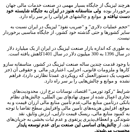
هرچند لیزینگ از جایگاه بسیار مهمی در صنعت خدمات مالی جهان
برخوردار بوده
ولی متاسفانه هنوز در ایران به جایگاه شایسته خود
دست نیافته و
موانع و چالش­های فراوانی را بر سر راه دارد.
“حجم عملیات دلاری” و “ضریب نفوذ” لیزینگ در ایران نسبت به
سایر کشورها و حتی گذشته خود کشور، از جایگاه مناسبی برخوردار
نیست.
به طوری که اندازه بازار صنعت لیزینگ در ایران از یک میلیارد دلار
در سال 1396 به 300 میلیون دلار در سال 1401کاهش یافته است.
با وجود قدمت چندین ساله صنعت لیزینگ در کشور، متاسفانه سازو
کارها و ملزومات قانونی، اجرایی، اعتباری، مالی و حقوقی آن (جز
تصویب یک دستورالعمل که رویکردی عمدتاً نظارتی دارد)، فراهم
نشده و موانع و چالش‌هایی را بر سر راه دارد.
شرایط “رکود تورمی” اقتصاد، نوسانات نرخ ارز، محدودیت‌های
تجاری اعمال شده از سوی نهادهای بین­ المللی، چالش‌های نظام
بانکی درتأمین منابع مالی،عدم تأمین منابع مالی ارزان قیمت و به
موقع، افزایش هزینه‌های تأمین مالی وافزایش سطح تقاضا با توجه
به کمبود منابع مالی، ریسک قیمت دارایی، ارزش وثایق، نقد
شوندگی و انعطاف‌پذیری پرتفوی و عدم ثبات بخشی به جریان‌های
نقد، از
چالش‌های اساسی این صنعت برای عدم توسعه پایدار
محسوب می‌شوند.