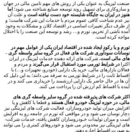
صنعت لیزینگ به عنوان یکی از روش ­های مهم تامین مالی در جهان
و سازوکاری برای تسهیل روند توسعه صنایع شناخته می­ شود؛
اما
هنوز در ایران به جایگاه شایسته خود دست نیافته است
و علت آن
نیز عدم شناخت کافی عموم مردم با خدمات این شرکت­ هاست؛ و
از طرف دیگر تغییرات اساسی در اقتصاد کلان و مشکلات به وجود
آمده ناشی از تحریم، تورم و… رشد و توسعه این صنعت را با اختلال
مواجه کرده است.
تورم و یا رکود ایجاد شده در اقتصاد ایران یکی از عوامل مهم در
نوسانات سودآوری شرکت­ های فعال در گروه سایر واسطه­ گری ­
های مالی است.
شرکت­ های ارائه دهنده خدمات لیزینگ در ایران
اکثرا
در شرایط تورمی مورد استقبال قرار می‌گیرند
و مردم و
فعالان بازارهای مالی، خرید یک دارایی (خودرو، تجهیزات و…) با
اقساط ثابت را در شرایط تورمی به صرفه می­ دانند؛ به این دلیل که
آن­ ها در حال حاضر یک دارایی ارزشمند را خریداری می­ کنند و در
آینده با اقساط کم ارزش آن را پرداخت می­ کنند.
اکثر شرکت ­های پذیرفته شده در گروه سایر واسطه­ گری های
مالی، در حوزه لیزینگ خودرو فعال هستند
و قطعا با کاهش و یا
افزایش میزان تولید خودروسازان، فعالیت شرکت­ های لیزینگی نیز
دچار نوسان می­ شود و در مواقعی که تورم در جامعه رو به افزایش
است و میزان تولیدات خـودروسازان کاهش یافته، خدمات شرکت­
های لیزینگی نیز محدودتر می­ شود و خودروهای کمتری را می­ توانند
به صورت اقساط اجاره دهند.