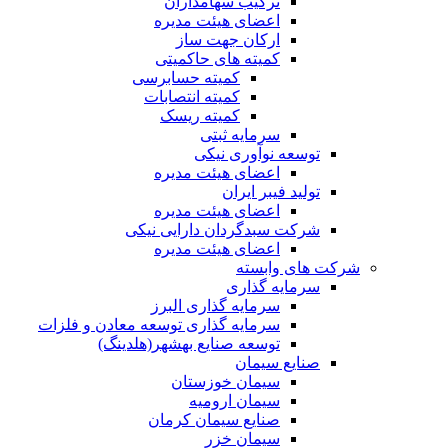
ترکیب سهامداران
اعضای هیئت مدیره
ارکان جهت ساز
کمیته های حاکمیتی
کمیته حسابرسی
کمیته انتصابات
کمیته ریسک
سرمایه ثبتی
توسعه نوآوری نیکی
اعضای هیئت مدیره
تولید فیبر ایران
اعضای هیئت مدیره
شرکت سبدگردان دارایی نیکی
اعضای هیئت مدیره
شرکت های وابسته
سرمایه گذاری
سرمایه گذاری البرز
سرمایه گذاری توسعه معادن و فلزات
توسعه‌ صنایع‌ بهشهر(هلدینگ)
صنایع سیمان
سیمان خوزستان
سیمان ارومیه
صنایع سیمان کرمان
سیمان خزر