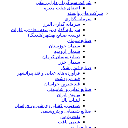
شرکت سبدگردان دارایی نیکی
اعضای هیئت مدیره
شرکت های وابسته
سرمایه گذاری
سرمایه گذاری البرز
سرمایه گذاری توسعه معادن و فلزات
توسعه‌ صنایع‌ بهشهر(هلدینگ)
صنایع سیمان
سیمان خوزستان
سیمان ارومیه
صنایع سیمان کرمان
سیمان خزر
صنایع قند و شکر
فرآورده های غذایی و قند پیرانشهر
قند مرودشت
قند شیرین خراسان
صنایع غذايی و آشاميدنی
بهنوش ایران
لبنيات پاك
صنعتی و کشاورزی شیرین خراسان
صنایع شیمیایی و پتروشیمی
نفت پارس
شیمی بافت
صنایع دارویی