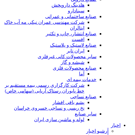
هلدینگ داروپخش
سینادارو
صنایع ساختمانی و عمرانی
شرکت مهندسی عمران نیکی مه آب خاک
ایتالران
صنایع انتشار، چاپ و تکثير
افست
صنایع لاستیک و پلاستیک
ایران تایر
ساير محصولات كانی غيرفلزی
شیشه و گاز
صنایع محصولات فلزی
آما
خدمات بیمه ای
شرکت کارگزاری رسمی بیمه مستقیم بر
خط پایوران رستاک آریایی (سهامی خاص)
صنایع نساجی
پشم بافی افشار
نخ ریسی و نساجی خسروی خراسان
سایر صنایع
لوله و ماشین سازی ایران
اخبار
آرشیو اخبار