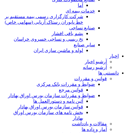
آما
خدمات بیمه ای
شرکت کارگزاری رسمی بیمه مستقیم بر
خط پایوران رستاک آریایی (سهامی خاص)
صنایع نساجی
پشم بافی افشار
نخ ریسی و نساجی خسروی خراسان
سایر صنایع
لوله و ماشین سازی ایران
اخبار
آرشیو اخبار
آرشیو رسانه
دانستنی ها
قوانین و مقررات
ضوابط و مقررات بانک مرکزی
قوانين مرجع
ضوابط و مقررات سازمان بورس اوراق بهادار
آئین نامه و دستورالعمل ها
قوانین سازمان بورس اوراق بهادار
بخش نامه های سازمان بورس اوراق
بهادار
مقالات و یادداشت
آمار و داده ها