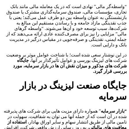
“واسطه
گر مالی” نهادی است که در یک معامله مالی مانند بانک
تجاری، مؤسسات مالی، صندوق سرمایه‌گذاری مشترک یا صندوق
بازنشستگی به عنوان واسطه بین دو طرف عمل می‌کند؛ یعنی با
جذب نقدینگی مازاد جامعه و با رساندن مستقیم این مبالغ به
شرکت
‌ها، سبب توسعه خود و آن­‌ها می­‌شوند. “واسطه­ گر‌های
مالی” مزایایی را نیز برای مصرف‌کننده عادی ارائه مـی‌دهند که از
جمله ایمنی، نقدینگی و صرفه‌جویی در مقیاس درگیر در مدیریت
بانک و دارایی است
.
در این نوشتار سعی شده است؛ با شناخت عوامل موثر بر وضعیت
شرکت­ های لیزینگ بورسی و عوامل تأثیرگذار بر آن­ها،
جایگاه
شرکت­ های مذکور و میزان نقش آن­ ها در بازار سرمایه، مورد
بررسی قرار گیرد.
جایگاه صنعت لیزینگ در بازار
سرمایه
“بازار سرمایه
” همواره دارای مزیت­ هایی برای شرکت­ های پذیرفته
شده در آن است که از جمله آن­ها می­ توان به شفافیت، سهولت در
تامین مالی از طریق انتشار سهام و سایر اوراق بهادار،
استفاده از
معافیت ­های مالیاتی
، به روز رسانی ارزش واقعی شرکت، افزایش