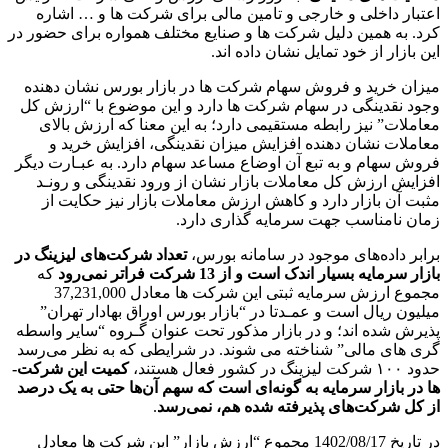
اعتبار داخلی و خارجی و تامین مالی برای شرکت­ ها و … اشاره
کرد. به همین دلیل شرکت­ ها و صنایع مختلف همواره برای حضور در
این بازار از خود تمایل نشان داده ­اند.
میزان خرید و فروش سهام شرکت ­ها در بازار بورس نشان­ دهنده
وجود نقدینگی در سهام شرکت­ ها دارد و این موضوع با “ارزش کل
معاملات” نیز رابطه مستقیمی دارد؛ به این معنا که ارزش بالای
معاملات نشان دهنده افزایش میزان نقدینگی، افزایش خرید و
فروش سهام و به تبع آن اوضاع مساعد سهام دارد. به عبـارت دیگر
افزایش ارزش کل معاملات بازار نشان از ورود نقدینگی و رونـد
مثبت آن بازار دارد و کاهش ارزش معاملات بازار نیز حکایت از
زمان نامناسب جهت سرمایه ­گذاری دارد.
برابر داده‌های موجود در سامانه بورس،
تعداد شرکت‌های لیزینگ در
بازار سرمایه بسیار اندک است و از 13 شرکت فراتر نمی‌رود
که
مجموع ارزش سرمایه ثبتی این شرکت ­ها معادل 37,231,000
میلیون ریال است و عمـدتا در “بازار بورس اوراق بهادار تهران”
پذیرش شده ­اند؛ و در بازار مذکور تحت عنوان گـروه “سایر واسطه
­گری­ های مالی” شناخته می­ شوند. در شرایطی که به نظر می‌رسد
حدود ۱۰۰ شرکت لیزینگ در کشور فعال هستند،
کمیت این شرکت­
ها در بازار سرمایه به گونه‌ای است که سهم آن‌ها حتی به یک درصد
از کل شرکت‌های پذیرفته شده هم، نمی‌رسد
.
در تاریخ 1402/08/17 مجموع “ارزش بازار” این شرکت ­ها معادل