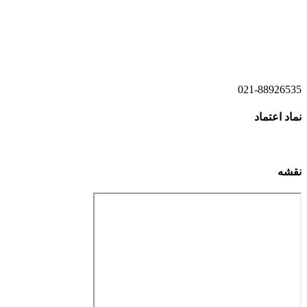
021-52778520
021-52778521
021-88926535
نماد اعتماد
نقشه