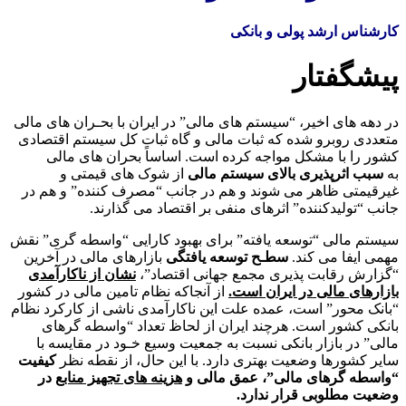
کارشناس ارشد پولی و بانکی
پیشگفتار
در دهه­­ های اخیر، “سیستم­ های مالی” در ایران با بحـران­­ های مالی
متعددی روبرو شده که ثبات مالی و گاه ثبات کل سیستم اقتصادی
کشور را با مشکل مواجه کرده است. اساساً بحران­ های مالی
به
سبب اثرپذیری بالای سیستم مالی
از شوک­ های قیمتی و
غیرقیمتی ظاهر می­ شوند و هم در جانب “مصرف کننده” و هم در
جانب “تولیدکننده” اثرهای منفی بر اقتصاد می­ گذارند.
سیستم مالی “توسعه یافته” برای بهبود کارایی “واسطه­ گری” نقش
مهمی ایفا می­ کند.
سطـح توسعه یافتگی
بازارهای مالی در آخرین
“گزارش رقابت­ پذیری مجمع جهانی اقتصاد”،
نشان از ناکارآمدی
بازارهای مالی در ایران است.
از آنجاکه نظام تامین مالی در کشور
“بانک ­محور” است، عمده علت این ناکارآمدی ناشی از کارکرد نظام
بانکی کشور است. هرچند ایران از لحاظ تعداد “واسطه ­گرهای
مالی” در بازار بانکی نسبت به جمعیت وسیع خـود در مقایسه با
سایر کشورها وضعیت بهتری دارد. با این حال، از نقطه­ نظر
کیفیت
“واسطه­ گرهای مالی”،
عمق مالی و
هزینه ­های تجهیز منابع
در
وضعیت مطلوبی قرار ندارد.