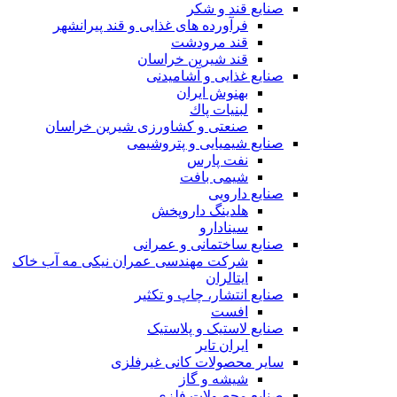
صنایع قند و شکر
فرآورده های غذایی و قند پیرانشهر
قند مرودشت
قند شیرین خراسان
صنایع غذايی و آشاميدنی
بهنوش ایران
لبنيات پاك
صنعتی و کشاورزی شیرین خراسان
صنایع شیمیایی و پتروشیمی
نفت پارس
شیمی بافت
صنایع دارویی
هلدینگ داروپخش
سینادارو
صنایع ساختمانی و عمرانی
شرکت مهندسی عمران نیکی مه آب خاک
ایتالران
صنایع انتشار، چاپ و تکثير
افست
صنایع لاستیک و پلاستیک
ایران تایر
ساير محصولات كانی غيرفلزی
شیشه و گاز
صنایع محصولات فلزی