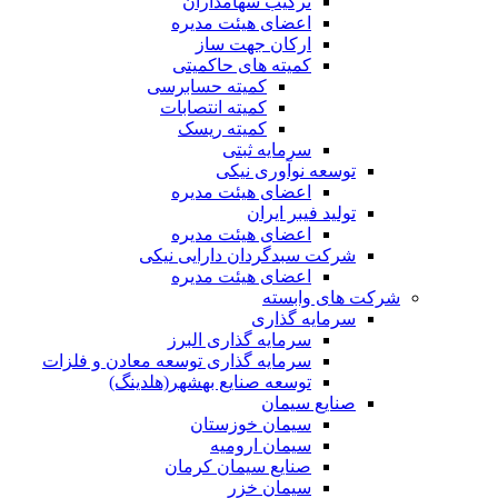
ترکیب سهامداران
اعضای هیئت مدیره
ارکان جهت ساز
کمیته های حاکمیتی
کمیته حسابرسی
کمیته انتصابات
کمیته ریسک
سرمایه ثبتی
توسعه نوآوری نیکی
اعضای هیئت مدیره
تولید فیبر ایران
اعضای هیئت مدیره
شرکت سبدگردان دارایی نیکی
اعضای هیئت مدیره
شرکت های وابسته
سرمایه گذاری
سرمایه گذاری البرز
سرمایه گذاری توسعه معادن و فلزات
توسعه‌ صنایع‌ بهشهر(هلدینگ)
صنایع سیمان
سیمان خوزستان
سیمان ارومیه
صنایع سیمان کرمان
سیمان خزر