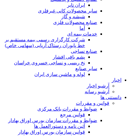
ایران تایر
ساير محصولات كانی غيرفلزی
شیشه و گاز
صنایع محصولات فلزی
آما
خدمات بیمه ای
شرکت کارگزاری رسمی بیمه مستقیم بر
خط پایوران رستاک آریایی (سهامی خاص)
صنایع نساجی
پشم بافی افشار
نخ ریسی و نساجی خسروی خراسان
سایر صنایع
لوله و ماشین سازی ایران
اخبار
آرشیو اخبار
آرشیو رسانه
دانستنی ها
قوانین و مقررات
ضوابط و مقررات بانک مرکزی
قوانين مرجع
ضوابط و مقررات سازمان بورس اوراق بهادار
آئین نامه و دستورالعمل ها
قوانین سازمان بورس اوراق بهادار