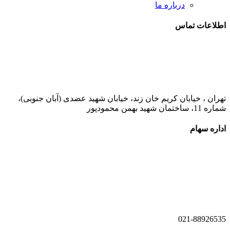
درباره ما
اطلاعات تماس
021-52778000
تهران ، خیابان کریم خان زند، خیابان شهید عضدی (آبان جنوبی)،
شماره 11، ساختمان شهید بهمن محمودپور
اداره سهام
021-52778520
021-52778521
021-88926535