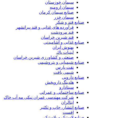
سیمان خوزستان
سیمان ارومیه
صنایع سیمان کرمان
سیمان خزر
صنایع قند و شکر
فرآورده های غذایی و قند پیرانشهر
قند مرودشت
قند شیرین خراسان
صنایع غذايی و آشاميدنی
بهنوش ایران
لبنيات پاك
صنعتی و کشاورزی شیرین خراسان
صنایع شیمیایی و پتروشیمی
نفت پارس
شیمی بافت
صنایع دارویی
هلدینگ داروپخش
سینادارو
صنایع ساختمانی و عمرانی
شرکت مهندسی عمران نیکی مه آب خاک
ایتالران
صنایع انتشار، چاپ و تکثير
افست
صنایع لاستیک و پلاستیک