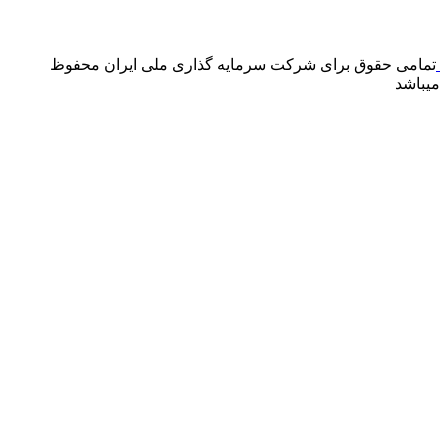
درگاه پرداخت اینترنتی صرفا جهت پذیره نویسی و افزایش سرمایه
می باشد و هیچ گونه فروش اینترنتی محصول انجام نمی شود.
تمامی حقوق برای شرکت سرمایه گذاری ملی ایران محفوظ
میباشد