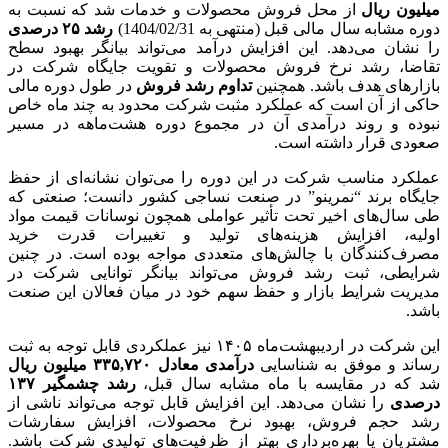
میلیون ریال
از محل فروش محصولات و خدمات شد که نسبت به
دوره مشابه سال مالی قبل (منتهی به 1404/02/31)
رشد ۲۵ درصدی
را نشان می‌دهد. این افزایش درآمد می‌تواند بیانگر بهبود سطح
تقاضا، رشد نرخ فروش محصولات و تقویت جایگاه شرکت در
بازارهای هدف باشد. همچنین
تداوم رشد فروش
در طول دوره مالی
حاکی از آن است که عملکرد مثبت شرکت محدود به چند ماه خاص
نبوده و روند درآمدی آن در مجموع دوره هشت‌ماهه در مسیر
صعودی قرار داشته است.
عملکرد مناسب شرکت در این دوره را می‌توان نشانه‌ای از حفظ
جایگاه برند “نمرینو” در صنعت نساجی کشور دانست؛ صنعتی که
طی سال‌های اخیر تحت تأثیر عواملی همچون نوسانات قیمت مواد
اولیه، افزایش هزینه‌های تولید و تغییرات قدرت خرید
مصرف‌کنندگان با چالش‌های متعددی مواجه بوده است. در چنین
شرایطی، ثبت رشد فروش می‌تواند بیانگر توانایی شرکت در
مدیریت شرایط بازار و حفظ سهم خود در میان فعالان این صنعت
باشد.
این شرکت در اردیبهشت‌ماه ۱۴۰۵ نیز عملکردی قابل توجه به ثبت
رساند و موفق به شناسایی
درآمدی معادل ۳۳۵,۷۲۰ میلیون ریال
شد که در مقایسه با ماه مشابه سال قبل،
رشد چشمگیر ۱۳۷
درصدی
را نشان می‌دهد. این افزایش قابل توجه می‌تواند ناشی از
رشد حجم فروش، بهبود نرخ محصولات، افزایش سفارشات
مشتریان یا بهره‌برداری بهتر از ظرفیت‌های تولیدی شرکت باشد.