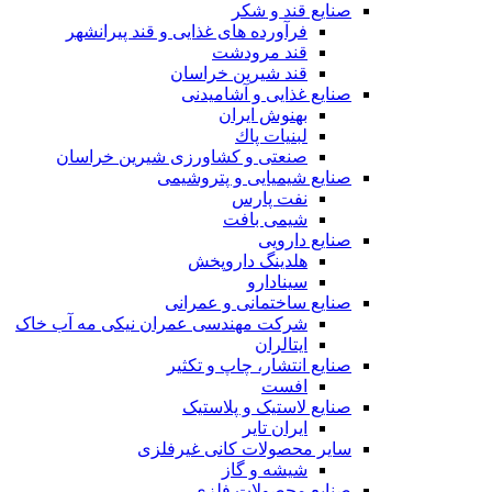
صنایع قند و شکر
فرآورده های غذایی و قند پیرانشهر
قند مرودشت
قند شیرین خراسان
صنایع غذايی و آشاميدنی
بهنوش ایران
لبنيات پاك
صنعتی و کشاورزی شیرین خراسان
صنایع شیمیایی و پتروشیمی
نفت پارس
شیمی بافت
صنایع دارویی
هلدینگ داروپخش
سینادارو
صنایع ساختمانی و عمرانی
شرکت مهندسی عمران نیکی مه آب خاک
ایتالران
صنایع انتشار، چاپ و تکثير
افست
صنایع لاستیک و پلاستیک
ایران تایر
ساير محصولات كانی غيرفلزی
شیشه و گاز
صنایع محصولات فلزی