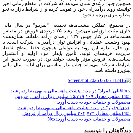
همچنین چنین رشدی نشان می‌دهد که شرکت در مقطع زمانی اخیر
توانسته روند درآمدزایی خود را تقویت کرده و از شرایط بازار به نحو
مطلوب‌تری بهره‌مند شود.
در مجموع، عملکرد هشت‌ماهه تجمیعی “نمرینو” در سال مالی
جاری مثبت ارزیابی می‌شود. رشد ۲۵ درصدی فروش در مقیاس
هشت‌ماهه در کنار جهش ۱۳۷ درصدی درآمد ماهانه، نشان‌دهنده
بهبود وضعیت عملیاتی و افزایش توان درآمدزایی شرکت است. با
این حال، تداوم این روند به عواملی همچون حفظ سطح تقاضا،
مدیریت هزینه‌های تولید، تأمین پایدار مواد اولیه و استمرار
سیاست‌های فروش مؤثر وابسته خواهد بود. در صورت تحقق این
شرایط، شرکت می‌تواند چشم‌انداز مناسبی برای ادامه سال مالی
پیش‌رو داشته باشد.
Prev
قبلی
“فمراد” در مدت هشت ماهه مالی منتهی به اردیبهشت
1405 مبلغی معادل ۱۵,۷۱۹,۱۰۹ میلیون ریال درآمد از فروش
محصولات و خدمات خود به دست آورد.
بعدی
“چفیبر” در مدت هشت ماهه مالی منتهی به اردیبهشت
1405مبلغی معادل ۳۰۴,۷۷۴ میلیون ریال درآمد از فروش
محصولات و خدمات خود به دست آورد.
Next
دیدگاهتان را بنویسید