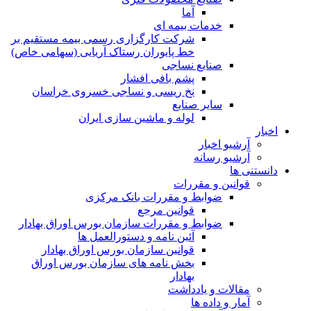
آما
خدمات بیمه ای
شرکت کارگزاری رسمی بیمه مستقیم بر
خط پایوران رستاک آریایی (سهامی خاص)
صنایع نساجی
پشم بافی افشار
نخ ریسی و نساجی خسروی خراسان
سایر صنایع
لوله و ماشین سازی ایران
اخبار
آرشیو اخبار
آرشیو رسانه
دانستنی ها
قوانین و مقررات
ضوابط و مقررات بانک مرکزی
قوانين مرجع
ضوابط و مقررات سازمان بورس اوراق بهادار
آئین نامه و دستورالعمل ها
قوانین سازمان بورس اوراق بهادار
بخش نامه های سازمان بورس اوراق
بهادار
مقالات و یادداشت
آمار و داده ها