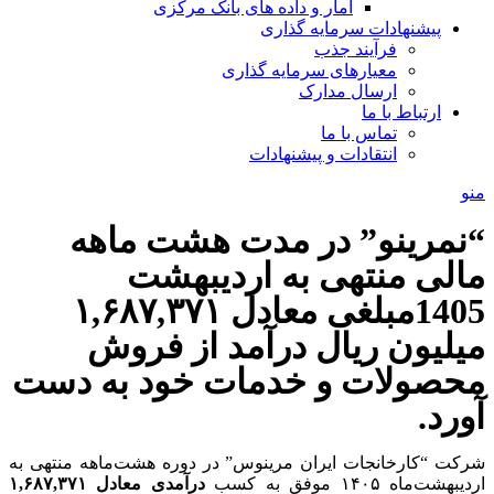
آمار و داده های بانک مرکزی
پیشنهادات سرمایه گذاری
فرآیند جذب
معیارهای سرمایه گذاری
ارسال مدارک
ارتباط با ما
تماس با ما
انتقادات و پیشنهادات
منو
“نمرینو” در مدت هشت ماهه
مالی منتهی به اردیبهشت
1405مبلغی معادل ۱,۶۸۷,۳۷۱
میلیون ریال درآمد از فروش
محصولات و خدمات خود به دست
آورد.
شرکت “کارخانجات ایران مرینوس” در دوره هشت‌ماهه منتهی به
اردیبهشت‌ماه ۱۴۰۵ موفق به کسب
درآمدی معادل ۱,۶۸۷,۳۷۱