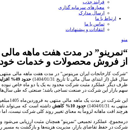
فرآیند جذب
معیارهای سرمایه گذاری
ارسال مدارک
ارتباط با ما
تماس با ما
انتقادات و پیشنهادات
منو
از فروش محصولات و خدمات خود ب
“شرکت کارخانجات ایران مرینوس” در مدت هفت ماهه مالی منتهی به فروردین 405
سال قبل (از ابتدای سال مالی تا تاریخ 1404/01/31)
حدود 49% افزایش
طرف دیگر عملکرد مثبت شرکت محدود به یک یا دو ماه خاص نبوده و
سهم بازار این شرکت در صنعت نساجی باشد؛ صنعتی که طی سال‌های ا
این شرکت در مدت یک ماهه مالی منتهی به فروردین‌ماه 1405مبلغی معادل
منتهی به 1404/01/31)
حدود 10%
کاهش
داشته است که می‌تواند ناش
هرچند افت ماهانه لزوماً به معنای تغییر روند کلی شرکت نیست، اما 
درمجموع، عملکرد تجمیعی “نمرینو” همچنان مثبت ارزیابی می‌شود و
شرکت در حفظ تقاضای بازار، مدیریت هزینه‌ها و بازگشت به مسیر رشد