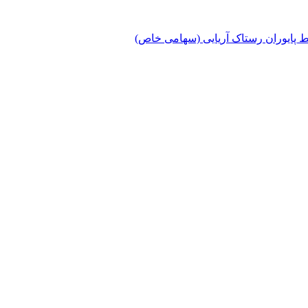
پایوران رستاک آریایی (سهامی خاص)