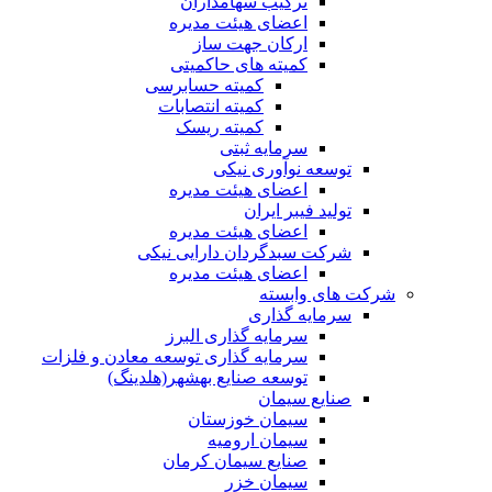
ترکیب سهامداران
اعضای هیئت مدیره
ارکان جهت ساز
کمیته های حاکمیتی
کمیته حسابرسی
کمیته انتصابات
کمیته ریسک
سرمایه ثبتی
توسعه نوآوری نیکی
اعضای هیئت مدیره
تولید فیبر ایران
اعضای هیئت مدیره
شرکت سبدگردان دارایی نیکی
اعضای هیئت مدیره
شرکت های وابسته
سرمایه گذاری
سرمایه گذاری البرز
سرمایه گذاری توسعه معادن و فلزات
توسعه‌ صنایع‌ بهشهر(هلدینگ)
صنایع سیمان
سیمان خوزستان
سیمان ارومیه
صنایع سیمان کرمان
سیمان خزر