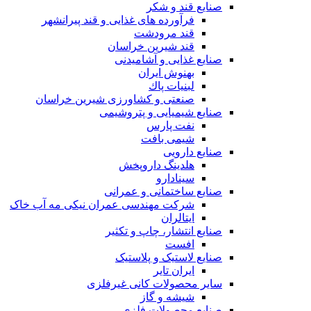
صنایع قند و شکر
فرآورده های غذایی و قند پیرانشهر
قند مرودشت
قند شیرین خراسان
صنایع غذايی و آشاميدنی
بهنوش ایران
لبنيات پاك
صنعتی و کشاورزی شیرین خراسان
صنایع شیمیایی و پتروشیمی
نفت پارس
شیمی بافت
صنایع دارویی
هلدینگ داروپخش
سینادارو
صنایع ساختمانی و عمرانی
شرکت مهندسی عمران نیکی مه آب خاک
ایتالران
صنایع انتشار، چاپ و تکثير
افست
صنایع لاستیک و پلاستیک
ایران تایر
ساير محصولات كانی غيرفلزی
شیشه و گاز
صنایع محصولات فلزی