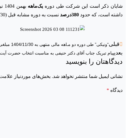
شایان ذکر است این شرکت طی دوره
یک‌ماهه
بهمن 1404 نیز از فروش سرمایه­ گذاری­ های خود مبلغی معادل
داشته است، که حدود
380درصد
نسبت به دوره مشابه قبل (1403/11/30)
قبلی
“ونیکی” طی دوره دو مـاهه مالی منتهی به 1404/11/30 مبلغی معادل ۹,۸۲۰,۴۱۹ میلیون ریال درآمدهای عملیاتی داشته است.
بعدی
پیام تبریک جناب آقای دکتر حنیفی به مناسبت انتخاب حضرت آیت ا
دیدگاهتان را بنویسید
نشانی ایمیل شما منتشر نخواهد شد.
بخش‌های موردنیاز علامت‌
دیدگاه
*