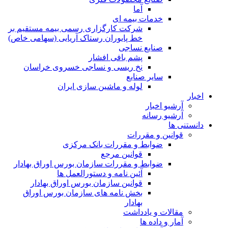
آما
خدمات بیمه ای
شرکت کارگزاری رسمی بیمه مستقیم بر
خط پایوران رستاک آریایی (سهامی خاص)
صنایع نساجی
پشم بافی افشار
نخ ریسی و نساجی خسروی خراسان
سایر صنایع
لوله و ماشین سازی ایران
اخبار
آرشیو اخبار
آرشیو رسانه
دانستنی ها
قوانین و مقررات
ضوابط و مقررات بانک مرکزی
قوانين مرجع
ضوابط و مقررات سازمان بورس اوراق بهادار
آئین نامه و دستورالعمل ها
قوانین سازمان بورس اوراق بهادار
بخش نامه های سازمان بورس اوراق
بهادار
مقالات و یادداشت
آمار و داده ها