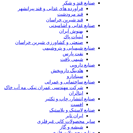
صنایع قند و شکر
فرآورده های غذایی و قند پیرانشهر
قند مرودشت
قند شیرین خراسان
صنایع غذايی و آشاميدنی
بهنوش ایران
لبنيات پاك
صنعتی و کشاورزی شیرین خراسان
صنایع شیمیایی و پتروشیمی
نفت پارس
شیمی بافت
صنایع دارویی
هلدینگ داروپخش
سینادارو
صنایع ساختمانی و عمرانی
شرکت مهندسی عمران نیکی مه آب خاک
ایتالران
صنایع انتشار، چاپ و تکثير
افست
صنایع لاستیک و پلاستیک
ایران تایر
ساير محصولات كانی غيرفلزی
شیشه و گاز
صنایع محصولات فلزی