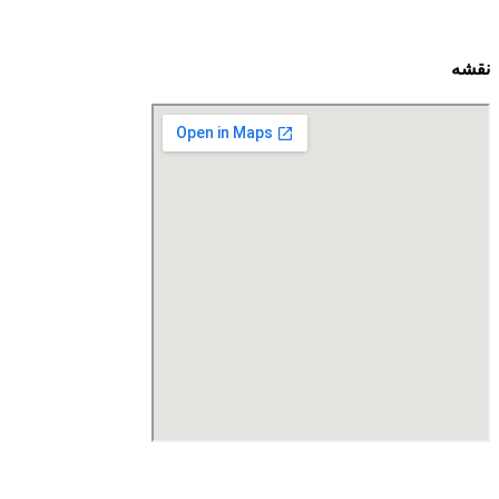
نقشه
درگاه پرداخت اینترنتی صرفا جهت پذیره نویسی و افزایش سرمایه
می باشد و هیچ گونه فروش اینترنتی محصول انجام نمی شود.