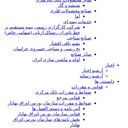
شیشه و گاز
صنایع محصولات فلزی
آما
خدمات بیمه ای
شرکت کارگزاری رسمی بیمه مستقیم بر
خط پایوران رستاک آریایی (سهامی خاص)
صنایع نساجی
پشم بافی افشار
نخ ریسی و نساجی خسروی خراسان
سایر صنایع
لوله و ماشین سازی ایران
اخبار
آرشیو اخبار
آرشیو رسانه
دانستنی ها
قوانین و مقررات
ضوابط و مقررات بانک مرکزی
قوانين مرجع
ضوابط و مقررات سازمان بورس اوراق بهادار
آئین نامه و دستورالعمل ها
قوانین سازمان بورس اوراق بهادار
بخش نامه های سازمان بورس اوراق
بهادار