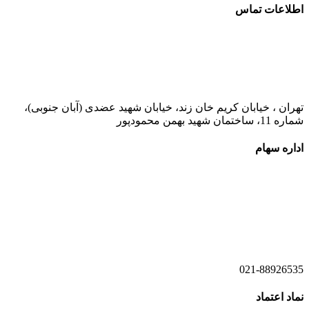
اطلاعات تماس
021-52778000
تهران ، خیابان کریم خان زند، خیابان شهید عضدی (آبان جنوبی)،
شماره 11، ساختمان شهید بهمن محمودپور
اداره سهام
021-52778520
021-52778521
021-88926535
نماد اعتماد