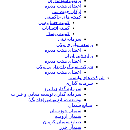
ترکیب سهامداران
اعضای هیئت مدیره
ارکان جهت ساز
کمیته های حاکمیتی
کمیته حسابرسی
کمیته انتصابات
کمیته ریسک
سرمایه ثبتی
توسعه نوآوری نیکی
اعضای هیئت مدیره
تولید فیبر ایران
اعضای هیئت مدیره
شرکت سبدگردان دارایی نیکی
اعضای هیئت مدیره
شرکت های وابسته
سرمایه گذاری
سرمایه گذاری البرز
سرمایه گذاری توسعه معادن و فلزات
توسعه‌ صنایع‌ بهشهر(هلدینگ)
صنایع سیمان
سیمان خوزستان
سیمان ارومیه
صنایع سیمان کرمان
سیمان خزر