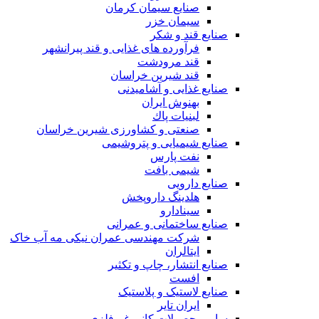
صنایع سیمان کرمان
سیمان خزر
صنایع قند و شکر
فرآورده های غذایی و قند پیرانشهر
قند مرودشت
قند شیرین خراسان
صنایع غذايی و آشاميدنی
بهنوش ایران
لبنيات پاك
صنعتی و کشاورزی شیرین خراسان
صنایع شیمیایی و پتروشیمی
نفت پارس
شیمی بافت
صنایع دارویی
هلدینگ داروپخش
سینادارو
صنایع ساختمانی و عمرانی
شرکت مهندسی عمران نیکی مه آب خاک
ایتالران
صنایع انتشار، چاپ و تکثير
افست
صنایع لاستیک و پلاستیک
ایران تایر
ساير محصولات كانی غيرفلزی