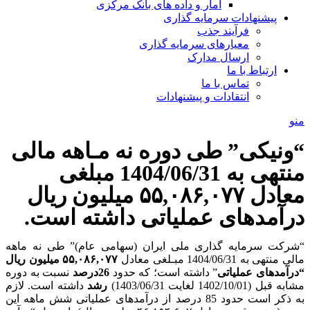
آمار و داده های بانک مرکزی
پیشنهادات سرمایه گذاری
فرآیند جذب
معیارهای سرمایه گذاری
ارسال مدارک
ارتباط با ما
تماس با ما
انتقادات و پیشنهادات
منو
“ونیکی” طی دوره نه مـاهه مالی
منتهی به 1404/06/31 مبلغی
معادل ۵۵,۰۸۶,۰۷۷ میلیون ریال
درآمدهای عملیاتی داشته است.
“شرکت سرمایه­ گذاری ملی ایران (سهامی عام)” طی نه ماهه
مالی منتهی به 1404/06/31 مبـلغی معادل
۵۵,۰۸۶,۰۷۷ میلیون ریال
“
درآمدهای عملیاتی
” داشته است؛ که حدود
26درصد
نسبت به دوره
مشابه قبل (1402/10/01 لغایت 1403/06/31)
رشد
داشته است. لازم
به ذکر است حدود 85 درصد از درآمدهای عملیاتی شش ماهه این