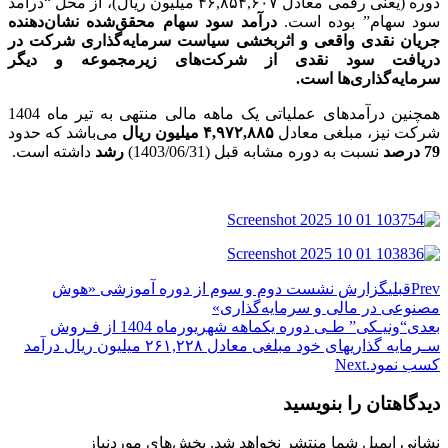
دوره (یعنی رقمی معادل ۴۶,۸۵۴,۶۰۷ میلیون ریال)، از محل “درآمد
سود سهام” بوده است.
درآمد سود سهام محقق‌شده
نشان‌دهنده
جریان نقدی واقعی و اثربخشی سیاست سرمایه‌گذاری شرکت در
دریافت سود نقدی از شرکت‌های زیرمجموعه و دیگر
سرمایه‌گذاری‌ها است.
همچنین درآمدهای عملیاتی یک ماهه مالی منتهی به تیر ماه 1404
شرکت نیز، مبلغی معادل
۴,۹۷۲,۸۸۵ میلیون ریال
می‌باشد که حدود
79 درصد
نسبت به دوره مشابه قبل (1403/06/31)
رشد
داشته است.
Prev
قبلی
گزارش نشست دوم و سوم از دوره آموزشی «هوش
مصنوعی در مالی و سرمایه‌گذاری»
بعدی
“ونیـکی” طـی دوره یکماهه شهریور‌ماه 1404 از فـروش
سـرمایه گذاریهای خود مبلغی معادل ۲۶۱,۲۲۸ میلیون ریال درآمد
کسب نمود.
Next
دیدگاهتان را بنویسید
نشانی ایمیل شما منتشر نخواهد شد.
بخش‌های موردنیاز