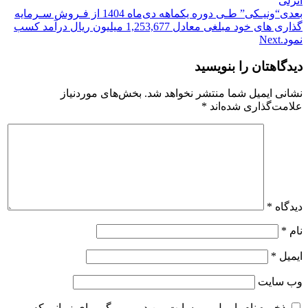
انزلی
بعدی
“ونیـکی” طـی دوره یکماهه دی‌ماه 1404 از فـروش سـرمایه
گذاری های خود مبلغی معادل 1,253,677 میلیون ریال درآمد کسب
نمود.
Next
دیدگاهتان را بنویسید
نشانی ایمیل شما منتشر نخواهد شد.
بخش‌های موردنیاز
علامت‌گذاری شده‌اند
*
دیدگاه
*
نام
*
ایمیل
*
وب‌ سایت
ذخیره نام، ایمیل و وبسایت من در مرورگر برای زمانی که