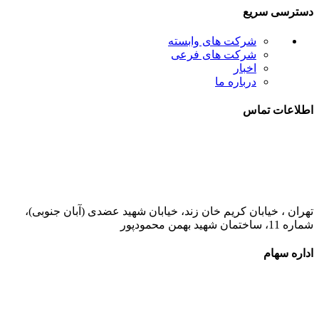
دسترسی سریع
شرکت های وابسته
شرکت های فرعی
اخبار
درباره ما
اطلاعات تماس
021-52778000
تهران ، خیابان کریم خان زند، خیابان شهید عضدی (آبان جنوبی)،
شماره 11، ساختمان شهید بهمن محمودپور
اداره سهام
021-52778520