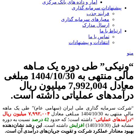
آمار و داده های بانک مرکزی
پیشنهادات سرمایه گذاری
فرآیند جذب
معیارهای سرمایه گذاری
ارسال مدارک
ارتباط با ما
تماس با ما
انتقادات و پیشنهادات
منو
“ونیکی” طی دوره یک مـاهه
مالی منتهی به 1404/10/30 مبلغی
معادل 7,992,004 میلیون ریال
درآمدهای عملیاتی داشته است.
“شرکت سرمایه­ گذاری ملی ایران (سهامی عام)” طی یک ماهه
مالی منتهی به 1404/10/30 مبـلغی معادل
۷,۹۹۲,۰۰۴ میلیون ریال
“
درآمدهای عملیاتی
“
داشته است؛ که حدود
42 درصد
نسبت به دوره
مشابه قبل (1403/10/30)
افزایش
داشته است.
این رشد نشان‌دهنده
بهبود معنادار عملکرد شرکت و تقویت جریان‌های درآمدی آن است.