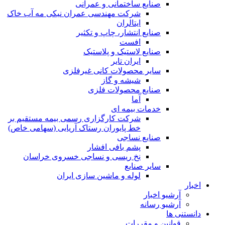
صنایع ساختمانی و عمرانی
شرکت مهندسی عمران نیکی مه آب خاک
ایتالران
صنایع انتشار، چاپ و تکثير
افست
صنایع لاستیک و پلاستیک
ایران تایر
ساير محصولات كانی غيرفلزی
شیشه و گاز
صنایع محصولات فلزی
آما
خدمات بیمه ای
شرکت کارگزاری رسمی بیمه مستقیم بر
خط پایوران رستاک آریایی (سهامی خاص)
صنایع نساجی
پشم بافی افشار
نخ ریسی و نساجی خسروی خراسان
سایر صنایع
لوله و ماشین سازی ایران
اخبار
آرشیو اخبار
آرشیو رسانه
دانستنی ها
قوانین و مقررات