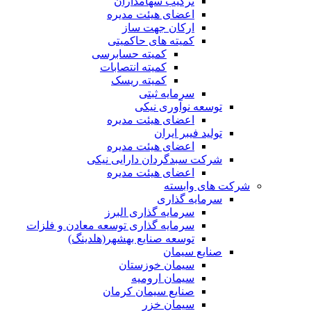
ترکیب سهامداران
اعضای هیئت مدیره
ارکان جهت ساز
کمیته های حاکمیتی
کمیته حسابرسی
کمیته انتصابات
کمیته ریسک
سرمایه ثبتی
توسعه نوآوری نیکی
اعضای هیئت مدیره
تولید فیبر ایران
اعضای هیئت مدیره
شرکت سبدگردان دارایی نیکی
اعضای هیئت مدیره
شرکت های وابسته
سرمایه گذاری
سرمایه گذاری البرز
سرمایه گذاری توسعه معادن و فلزات
توسعه‌ صنایع‌ بهشهر(هلدینگ)
صنایع سیمان
سیمان خوزستان
سیمان ارومیه
صنایع سیمان کرمان
سیمان خزر