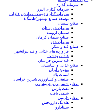
سرمایه گذاری
سرمایه گذاری البرز
سرمایه گذاری توسعه معادن و فلزات
توسعه‌ صنایع‌ بهشهر(هلدینگ)
صنایع سیمان
سیمان خوزستان
سیمان ارومیه
صنایع سیمان کرمان
سیمان خزر
صنایع قند و شکر
فرآورده های غذایی و قند پیرانشهر
قند مرودشت
قند شیرین خراسان
صنایع غذايی و آشاميدنی
بهنوش ایران
لبنيات پاك
صنعتی و کشاورزی شیرین خراسان
صنایع شیمیایی و پتروشیمی
نفت پارس
شیمی بافت
صنایع دارویی
هلدینگ داروپخش
سینادارو