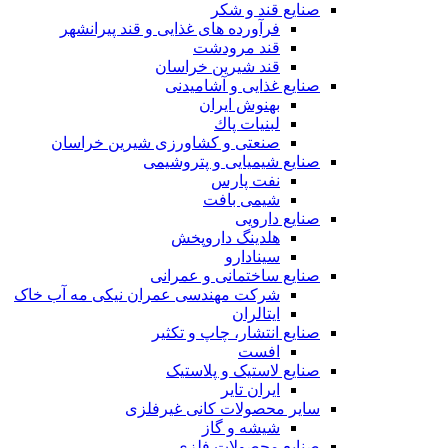
صنایع قند و شکر
فرآورده های غذایی و قند پیرانشهر
قند مرودشت
قند شیرین خراسان
صنایع غذايی و آشاميدنی
بهنوش ایران
لبنيات پاك
صنعتی و کشاورزی شیرین خراسان
صنایع شیمیایی و پتروشیمی
نفت پارس
شیمی بافت
صنایع دارویی
هلدینگ داروپخش
سینادارو
صنایع ساختمانی و عمرانی
شرکت مهندسی عمران نیکی مه آب خاک
ایتالران
صنایع انتشار، چاپ و تکثير
افست
صنایع لاستیک و پلاستیک
ایران تایر
ساير محصولات كانی غيرفلزی
شیشه و گاز
صنایع محصولات فلزی