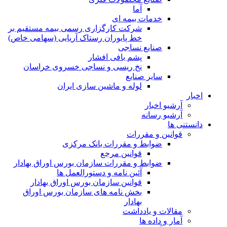
آما
خدمات بیمه ای
شرکت کارگزاری رسمی بیمه مستقیم بر
خط پایوران رستاک آریایی (سهامی خاص)
صنایع نساجی
پشم بافی افشار
نخ ریسی و نساجی خسروی خراسان
سایر صنایع
لوله و ماشین سازی ایران
اخبار
آرشیو اخبار
آرشیو رسانه
دانستنی ها
قوانین و مقررات
ضوابط و مقررات بانک مرکزی
قوانين مرجع
ضوابط و مقررات سازمان بورس اوراق بهادار
آئین نامه و دستورالعمل ها
قوانین سازمان بورس اوراق بهادار
بخش نامه های سازمان بورس اوراق
بهادار
مقالات و یادداشت
آمار و داده ها