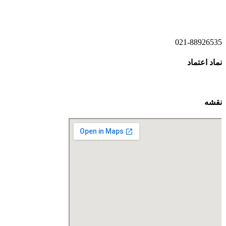
021-52778521
021-88926535
نماد اعتماد
نقشه