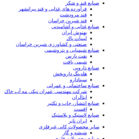
صنایع قند و شکر
فرآورده های غذایی و قند پیرانشهر
قند مرودشت
قند شیرین خراسان
صنایع غذايی و آشاميدنی
بهنوش ایران
لبنيات پاك
صنعتی و کشاورزی شیرین خراسان
صنایع شیمیایی و پتروشیمی
نفت پارس
شیمی بافت
صنایع دارویی
هلدینگ داروپخش
سینادارو
صنایع ساختمانی و عمرانی
شرکت مهندسی عمران نیکی مه آب خاک
ایتالران
صنایع انتشار، چاپ و تکثير
افست
صنایع لاستیک و پلاستیک
ایران تایر
ساير محصولات كانی غيرفلزی
شیشه و گاز
صنایع محصولات فلزی