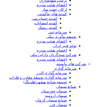
ترکیب سهامداران
اعضای هیئت مدیره
ارکان جهت ساز
کمیته های حاکمیتی
کمیته حسابرسی
کمیته انتصابات
کمیته ریسک
سرمایه ثبتی
توسعه نوآوری نیکی
اعضای هیئت مدیره
تولید فیبر ایران
اعضای هیئت مدیره
شرکت سبدگردان دارایی نیکی
اعضای هیئت مدیره
شرکت های وابسته
سرمایه گذاری
سرمایه گذاری البرز
سرمایه گذاری توسعه معادن و فلزات
توسعه‌ صنایع‌ بهشهر(هلدینگ)
صنایع سیمان
سیمان خوزستان
سیمان ارومیه
صنایع سیمان کرمان
سیمان خزر