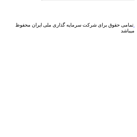
درگاه پرداخت اینترنتی صرفا جهت پذیره نویسی و افزایش سرمایه
می باشد و هیچ گونه فروش اینترنتی محصول انجام نمی شود.
تمامی حقوق برای شرکت سرمایه گذاری ملی ایران محفوظ
میباشد