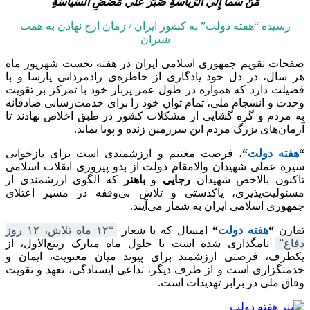
مَنْ سَما إِلَي الرِّياسَةِ صَبَرَ عَلي مَضَضِ السِّياسَةِ
رسیده “هفته دولت” به کشور ایران / زمان ارج نهادن به همت
شیران
صفحات تقویم جمهوری اسلامی ایران در هفته نخست شهریور ماه
هر سال، در دل خود یادگاری از خاطره‌ی رادمردانی پارسا و با
فضیلت دارد که همواره در طول عمر پربار خود با تمرکز بر تقویت
وحدت و انسجام ملی، تمام توان خود را برای خدمت‌رسانی صادقانه
به مردم و گره گشایی از مشکلات کشور در طبق اخلاص نهادند تا
آرمان‌های بزرگ مردم این سرزمین زنده و پویا بماند.
“
هفته دولت
“
، فرصت مغتنم و ارزشمندی است برای بازخوانی
سیره عملی شهیدان والامقام دولت از بدو پیروزی انقلاب اسلامی
تاکنون بالاخص شهیدان
رجایی
و
باهنر
که الگوی ارزشمندی از
مسئولیت‌پذیری، پاکدستی و تلاش بی‌وقفه در مسیر اعتلای
جمهوری اسلامی ایران به شمار می‌آیند.
تقارن
“
هفته دولت
“
امسال که با شعار
“۱۲ ماه تلاش، ۱۲ روز
دفاع”
نامگذاری شده است با حلول ماه مبارک ربیع‌الاول، از
یکطرف، فرصتی ارزشمند برای پیوند میان معنویت، ایمان و
خدمتگزاری است و از طرف دیگر، تداعی ایستادگی، تعهد و تقویت
وفاق ملی در برابر تهدیدات است.