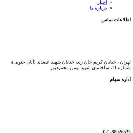
اخبار
درباره ما
اطلاعات تماس
021-52778000
تهران ، خیابان کریم خان زند، خیابان شهید عضدی (آبان جنوبی)،
شماره 11، ساختمان شهید بهمن محمودپور
اداره سهام
021-52778520
021-52778521
021-88926535