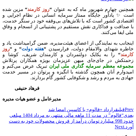
همچنین چهارم شهریور ماه که به عنوان
“
روز کارمند
“
مزین شده
است ✨ یادآور جایگاه ممتاز سرمایه انسانی در نظام اجرایی و
اقتصادی کشور است که با تلاش‌های بی‌وقفه خود در سنگر خدمت،
با صداقت و فداکاری نقش مستقیم در پشتیبانی از انسجام و وفاق
ملی ایفا می‌کنند.
اینجانب به نمایندگی از اعضای هیئت‌مدیره، ضمن گرامیداشت یاد و
خاطره شهدای والامقام دولت، فرارسیدن
“
هفته دولت
“
و
“
روز
کارمند
“
را به یکایک دولتمردان و کارمندان شریف، کوشا و
زحمتکش در جای‌جای میهن عزیزمان بویژه همکاران پرتلاش
مجموعه معظم سرمایه گذاری ملی ایران
تبریک عرض می‌کنم و
امیدوارم آنان همچون گذشته با انگیزه و پرتوان در مسیر خدمت
جهادی به مردم و رشد و شکوفایی کشور گام بردارند.
فرهاد حنیفی
مدیرعامل و عضو هیات مدیره
Prev
قبلی
قرارداد «فالوم» با کاسپین امضا شد
بعدی
“فالوم” در مدت 11 ماهه مالی منتهی به مرداد 1404 مبلغی
حدود 998 میلیارد تومان درآمد از فروش محصولات خود به دست
آورد.
Next