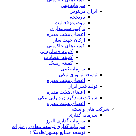
سرمایه ثبتی
ایران مرینوس
تاریخچه
موضوع فعالیت
ترکیب سهامداران
اعضای هیئت مدیره
ارکان جهت ساز
کمیته های حاکمیتی
کمیته حسابرسی
کمیته انتصابات
کمیته ریسک
سرمایه ثبتی
توسعه نوآوری نیکی
اعضای هیئت مدیره
تولید فیبر ایران
اعضای هیئت مدیره
شرکت سبدگردان دارایی نیکی
اعضای هیئت مدیره
شرکت های وابسته
سرمایه گذاری
سرمایه گذاری البرز
سرمایه گذاری توسعه معادن و فلزات
توسعه‌ صنایع‌ بهشهر(هلدینگ)