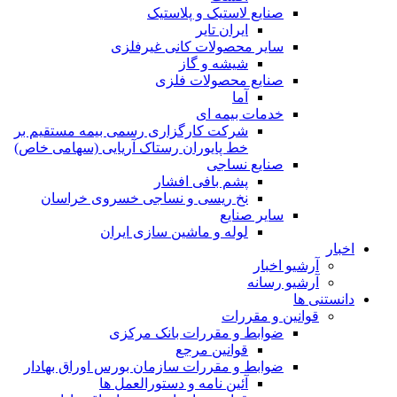
صنایع لاستیک و پلاستیک
ایران تایر
ساير محصولات كانی غيرفلزی
شیشه و گاز
صنایع محصولات فلزی
آما
خدمات بیمه ای
شرکت کارگزاری رسمی بیمه مستقیم بر
خط پایوران رستاک آریایی (سهامی خاص)
صنایع نساجی
پشم بافی افشار
نخ ریسی و نساجی خسروی خراسان
سایر صنایع
لوله و ماشین سازی ایران
اخبار
آرشیو اخبار
آرشیو رسانه
دانستنی ها
قوانین و مقررات
ضوابط و مقررات بانک مرکزی
قوانين مرجع
ضوابط و مقررات سازمان بورس اوراق بهادار
آئین نامه و دستورالعمل ها