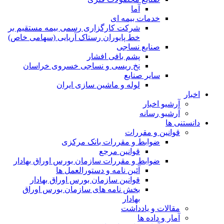
آما
خدمات بیمه ای
شرکت کارگزاری رسمی بیمه مستقیم بر
خط پایوران رستاک آریایی (سهامی خاص)
صنایع نساجی
پشم بافی افشار
نخ ریسی و نساجی خسروی خراسان
سایر صنایع
لوله و ماشین سازی ایران
اخبار
آرشیو اخبار
آرشیو رسانه
دانستنی ها
قوانین و مقررات
ضوابط و مقررات بانک مرکزی
قوانين مرجع
ضوابط و مقررات سازمان بورس اوراق بهادار
آئین نامه و دستورالعمل ها
قوانین سازمان بورس اوراق بهادار
بخش نامه های سازمان بورس اوراق
بهادار
مقالات و یادداشت
آمار و داده ها