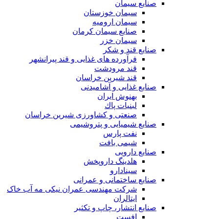
صنایع سیمان
سیمان خوزستان
سیمان ارومیه
صنایع سیمان کرمان
سیمان خزر
صنایع قند و شکر
فرآورده های غذایی و قند پیرانشهر
قند مرودشت
قند شیرین خراسان
صنایع غذايی و آشاميدنی
بهنوش ایران
لبنيات پاك
صنعتی و کشاورزی شیرین خراسان
صنایع شیمیایی و پتروشیمی
نفت پارس
شیمی بافت
صنایع دارویی
هلدینگ داروپخش
سینادارو
صنایع ساختمانی و عمرانی
شرکت مهندسی عمران نیکی مه آب خاک
ایتالران
صنایع انتشار، چاپ و تکثير
افست