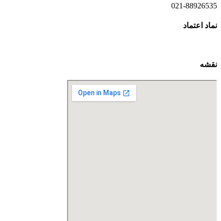
021-88926535
نماد اعتماد
نقشه