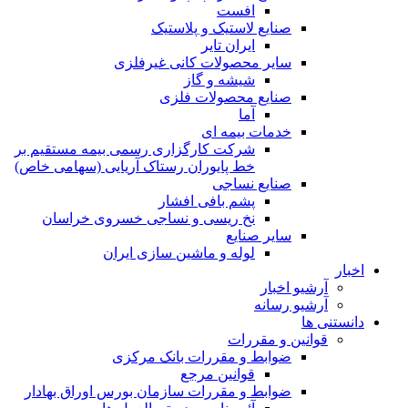
افست
صنایع لاستیک و پلاستیک
ایران تایر
ساير محصولات كانی غيرفلزی
شیشه و گاز
صنایع محصولات فلزی
آما
خدمات بیمه ای
شرکت کارگزاری رسمی بیمه مستقیم بر
خط پایوران رستاک آریایی (سهامی خاص)
صنایع نساجی
پشم بافی افشار
نخ ریسی و نساجی خسروی خراسان
سایر صنایع
لوله و ماشین سازی ایران
اخبار
آرشیو اخبار
آرشیو رسانه
دانستنی ها
قوانین و مقررات
ضوابط و مقررات بانک مرکزی
قوانين مرجع
ضوابط و مقررات سازمان بورس اوراق بهادار