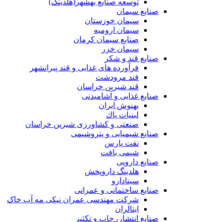
توسعه‌ صنایع‌ بهشهر(هلدینگ)
صنایع سیمان
سیمان خوزستان
سیمان ارومیه
صنایع سیمان کرمان
سیمان خزر
صنایع قند و شکر
فرآورده های غذایی و قند پیرانشهر
قند مرودشت
قند شیرین خراسان
صنایع غذايی و آشاميدنی
بهنوش ایران
لبنيات پاك
صنعتی و کشاورزی شیرین خراسان
صنایع شیمیایی و پتروشیمی
نفت پارس
شیمی بافت
صنایع دارویی
هلدینگ داروپخش
سینادارو
صنایع ساختمانی و عمرانی
شرکت مهندسی عمران نیکی مه آب خاک
ایتالران
صنایع انتشار، چاپ و تکثير