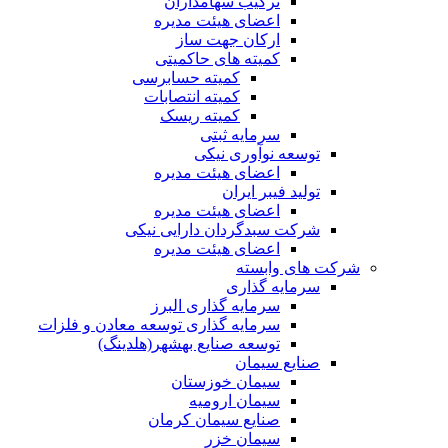
ترکیب سهامداران
اعضای هیئت مدیره
ارکان جهت ساز
کمیته های حاکمیتی
کمیته حسابرسی
کمیته انتصابات
کمیته ریسک
سرمایه ثبتی
توسعه نوآوری نیکی
اعضای هیئت مدیره
تولید فیبر ایران
اعضای هیئت مدیره
شرکت سبدگردان دارایی نیکی
اعضای هیئت مدیره
شرکت های وابسته
سرمایه گذاری
سرمایه گذاری البرز
سرمایه گذاری توسعه معادن و فلزات
توسعه‌ صنایع‌ بهشهر(هلدینگ)
صنایع سیمان
سیمان خوزستان
سیمان ارومیه
صنایع سیمان کرمان
سیمان خزر