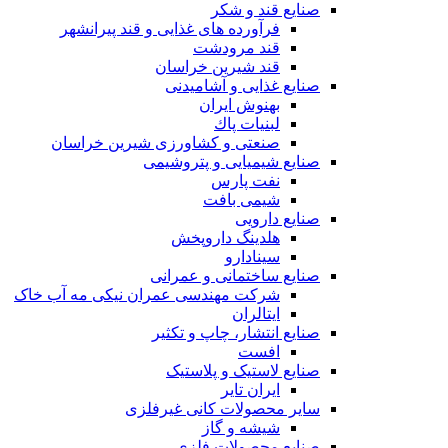
صنایع قند و شکر
فرآورده های غذایی و قند پیرانشهر
قند مرودشت
قند شیرین خراسان
صنایع غذايی و آشاميدنی
بهنوش ایران
لبنيات پاك
صنعتی و کشاورزی شیرین خراسان
صنایع شیمیایی و پتروشیمی
نفت پارس
شیمی بافت
صنایع دارویی
هلدینگ داروپخش
سینادارو
صنایع ساختمانی و عمرانی
شرکت مهندسی عمران نیکی مه آب خاک
ایتالران
صنایع انتشار، چاپ و تکثير
افست
صنایع لاستیک و پلاستیک
ایران تایر
ساير محصولات كانی غيرفلزی
شیشه و گاز
صنایع محصولات فلزی