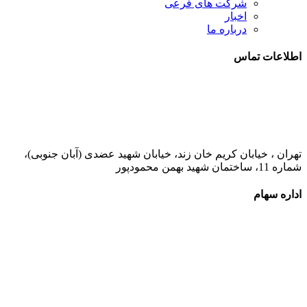
شرکت های فرعی
اخبار
درباره ما
اطلاعات تماس
021-52778000
تهران ، خیابان کریم خان زند، خیابان شهید عضدی (آبان جنوبی)،
شماره 11، ساختمان شهید بهمن محمودپور
اداره سهام
021-52778520
021-52778521