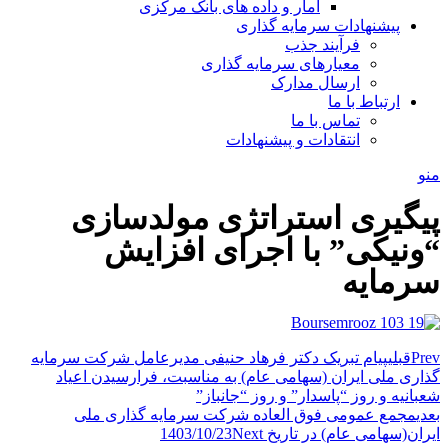
آمار و داده های بانک مرکزی
پیشنهادات سرمایه گذاری
فرآیند جذب
معیارهای سرمایه گذاری
ارسال مدارک
ارتباط با ما
تماس با ما
انتقادات و پیشنهادات
منو
پیگیری استراتژی مولدسازی
“ونیکی” با اجرای افزایش
سرمایه
Prev
قبلی
پیام تبریک دکتر فرهاد حنیفی مدیرعامل شرکت سرمایه
گذاری ملی ایران (سهامی عام) به مناسبت، فرارسیدن اعیاد
شعبانیه و روز “پاسدار” و روز “جانباز”
بعدی
مجمع عمومی فوق العاده شرکت سرمایه گذاری ملی
ایران(سهامی عام) در تاریخ 1403/10/23
Next