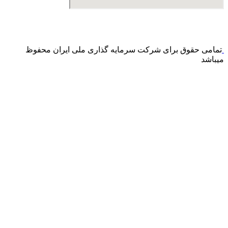
درگاه پرداخت اینترنتی صرفا جهت پذیره نویسی و افزایش سرمایه
می باشد و هیچ گونه فروش اینترنتی محصول انجام نمی شود.
تمامی حقوق برای شرکت سرمایه گذاری ملی ایران محفوظ
میباشد