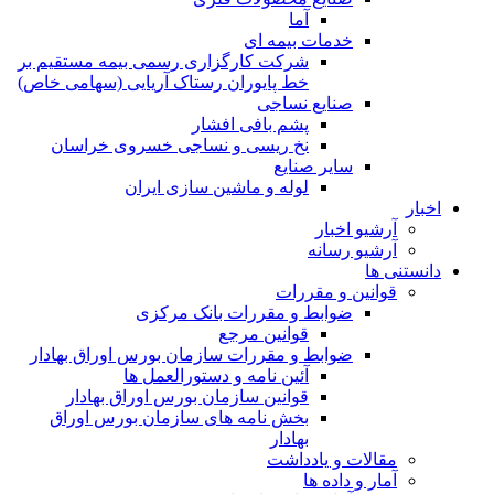
آما
خدمات بیمه ای
شرکت کارگزاری رسمی بیمه مستقیم بر
خط پایوران رستاک آریایی (سهامی خاص)
صنایع نساجی
پشم بافی افشار
نخ ریسی و نساجی خسروی خراسان
سایر صنایع
لوله و ماشین سازی ایران
اخبار
آرشیو اخبار
آرشیو رسانه
دانستنی ها
قوانین و مقررات
ضوابط و مقررات بانک مرکزی
قوانين مرجع
ضوابط و مقررات سازمان بورس اوراق بهادار
آئین نامه و دستورالعمل ها
قوانین سازمان بورس اوراق بهادار
بخش نامه های سازمان بورس اوراق
بهادار
مقالات و یادداشت
آمار و داده ها