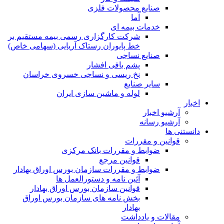
صنایع محصولات فلزی
آما
خدمات بیمه ای
شرکت کارگزاری رسمی بیمه مستقیم بر
خط پایوران رستاک آریایی (سهامی خاص)
صنایع نساجی
پشم بافی افشار
نخ ریسی و نساجی خسروی خراسان
سایر صنایع
لوله و ماشین سازی ایران
اخبار
آرشیو اخبار
آرشیو رسانه
دانستنی ها
قوانین و مقررات
ضوابط و مقررات بانک مرکزی
قوانين مرجع
ضوابط و مقررات سازمان بورس اوراق بهادار
آئین نامه و دستورالعمل ها
قوانین سازمان بورس اوراق بهادار
بخش نامه های سازمان بورس اوراق
بهادار
مقالات و یادداشت