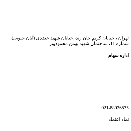
021-52778000
تهران ، خیابان کریم خان زند، خیابان شهید عضدی (آبان جنوبی)،
شماره 11، ساختمان شهید بهمن محمودپور
اداره سهام
021-52778520
021-52778521
021-88926535
نماد اعتماد