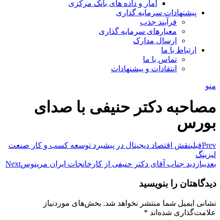
آمار و داده های بانک مرکزی
پیشنهادات سرمایه گذاری
فرآیند جذب
معیارهای سرمایه گذاری
ارسال مدارک
ارتباط با ما
تماس با ما
انتقادات و پیشنهادات
منو
مصاحبه دکتر حنیفی با صدای
بورس
Prev
قبلی
نقش اقتصاد دیجیتال در پیشبرد توسعه کسب و کار صنعت
لیزینگ
بعدی
بازدید جناب آقای دکتر حنیفی از کارخانجات ایران مرینوس
Next
دیدگاهتان را بنویسید
نشانی ایمیل شما منتشر نخواهد شد.
بخش‌های موردنیاز
علامت‌گذاری شده‌اند
*