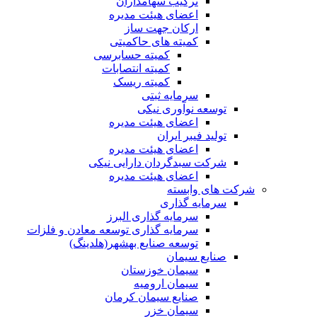
ترکیب سهامداران
اعضای هیئت مدیره
ارکان جهت ساز
کمیته های حاکمیتی
کمیته حسابرسی
کمیته انتصابات
کمیته ریسک
سرمایه ثبتی
توسعه نوآوری نیکی
اعضای هیئت مدیره
تولید فیبر ایران
اعضای هیئت مدیره
شرکت سبدگردان دارایی نیکی
اعضای هیئت مدیره
شرکت های وابسته
سرمایه گذاری
سرمایه گذاری البرز
سرمایه گذاری توسعه معادن و فلزات
توسعه‌ صنایع‌ بهشهر(هلدینگ)
صنایع سیمان
سیمان خوزستان
سیمان ارومیه
صنایع سیمان کرمان
سیمان خزر