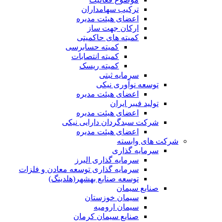
ترکیب سهامداران
اعضای هیئت مدیره
ارکان جهت ساز
کمیته های حاکمیتی
کمیته حسابرسی
کمیته انتصابات
کمیته ریسک
سرمایه ثبتی
توسعه نوآوری نیکی
اعضای هیئت مدیره
تولید فیبر ایران
اعضای هیئت مدیره
شرکت سبدگردان دارایی نیکی
اعضای هیئت مدیره
شرکت های وابسته
سرمایه گذاری
سرمایه گذاری البرز
سرمایه گذاری توسعه معادن و فلزات
توسعه‌ صنایع‌ بهشهر(هلدینگ)
صنایع سیمان
سیمان خوزستان
سیمان ارومیه
صنایع سیمان کرمان