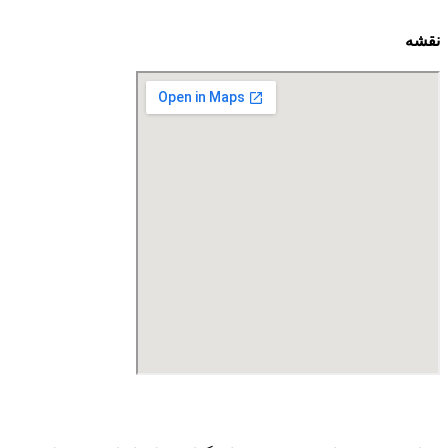
نقشه
درگاه پرداخت اینترنتی صرفا جهت پذیره نویسی و افزایش سرمایه
می باشد و هیچ گونه فروش اینترنتی محصول انجام نمی شود.