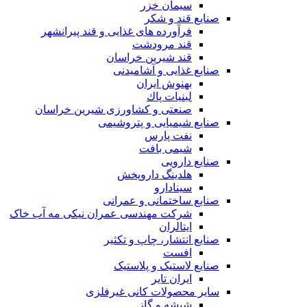
سیمان خزر
صنایع قند و شکر
فرآورده های غذایی و قند پیرانشهر
قند مرودشت
قند شیرین خراسان
صنایع غذايی و آشاميدنی
بهنوش ایران
لبنيات پاك
صنعتی و کشاورزی شیرین خراسان
صنایع شیمیایی و پتروشیمی
نفت پارس
شیمی بافت
صنایع دارویی
هلدینگ داروپخش
سینادارو
صنایع ساختمانی و عمرانی
شرکت مهندسی عمران نیکی مه آب خاک
ایتالران
صنایع انتشار، چاپ و تکثير
افست
صنایع لاستیک و پلاستیک
ایران تایر
ساير محصولات كانی غيرفلزی
شیشه و گاز