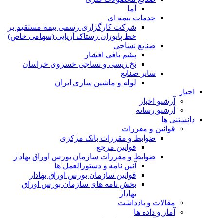
آما
خدمات بیمه ای
شرکت کارگزاری رسمی بیمه مستقیم بر
خط پایوران رستاک آریایی (سهامی خاص)
صنایع نساجی
پشم بافی افشار
نخ ریسی و نساجی خسروی خراسان
سایر صنایع
لوله و ماشین سازی ایران
اخبار
آرشیو اخبار
آرشیو رسانه
دانستنی ها
قوانین و مقررات
ضوابط و مقررات بانک مرکزی
قوانين مرجع
ضوابط و مقررات سازمان بورس اوراق بهادار
آئین نامه و دستورالعمل ها
قوانین سازمان بورس اوراق بهادار
بخش نامه های سازمان بورس اوراق
بهادار
مقالات و یادداشت
آمار و داده ها