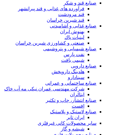
صنایع قند و شکر
فرآورده های غذایی و قند پیرانشهر
قند مرودشت
قند شیرین خراسان
صنایع غذايی و آشاميدنی
بهنوش ایران
لبنيات پاك
صنعتی و کشاورزی شیرین خراسان
صنایع شیمیایی و پتروشیمی
نفت پارس
شیمی بافت
صنایع دارویی
هلدینگ داروپخش
سینادارو
صنایع ساختمانی و عمرانی
شرکت مهندسی عمران نیکی مه آب خاک
ایتالران
صنایع انتشار، چاپ و تکثير
افست
صنایع لاستیک و پلاستیک
ایران تایر
ساير محصولات كانی غيرفلزی
شیشه و گاز
صنایع محصولات فلزی