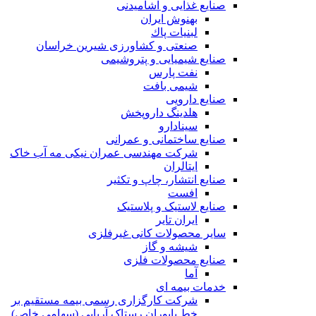
صنایع غذايی و آشاميدنی
بهنوش ایران
لبنيات پاك
صنعتی و کشاورزی شیرین خراسان
صنایع شیمیایی و پتروشیمی
نفت پارس
شیمی بافت
صنایع دارویی
هلدینگ داروپخش
سینادارو
صنایع ساختمانی و عمرانی
شرکت مهندسی عمران نیکی مه آب خاک
ایتالران
صنایع انتشار، چاپ و تکثير
افست
صنایع لاستیک و پلاستیک
ایران تایر
ساير محصولات كانی غيرفلزی
شیشه و گاز
صنایع محصولات فلزی
آما
خدمات بیمه ای
شرکت کارگزاری رسمی بیمه مستقیم بر
خط پایوران رستاک آریایی (سهامی خاص)