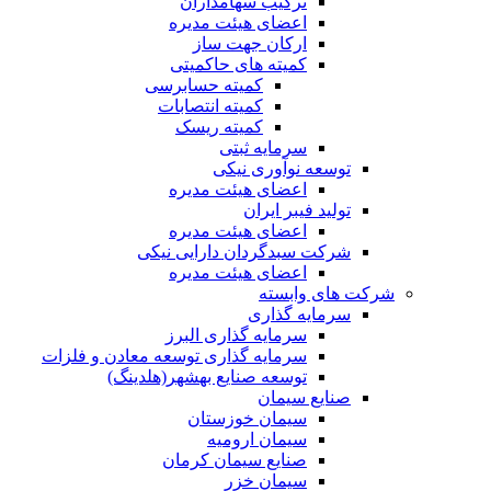
ترکیب سهامداران
اعضای هیئت مدیره
ارکان جهت ساز
کمیته های حاکمیتی
کمیته حسابرسی
کمیته انتصابات
کمیته ریسک
سرمایه ثبتی
توسعه نوآوری نیکی
اعضای هیئت مدیره
تولید فیبر ایران
اعضای هیئت مدیره
شرکت سبدگردان دارایی نیکی
اعضای هیئت مدیره
شرکت های وابسته
سرمایه گذاری
سرمایه گذاری البرز
سرمایه گذاری توسعه معادن و فلزات
توسعه‌ صنایع‌ بهشهر(هلدینگ)
صنایع سیمان
سیمان خوزستان
سیمان ارومیه
صنایع سیمان کرمان
سیمان خزر