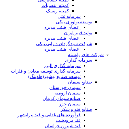
کمیته انتصابات
کمیته ریسک
سرمایه ثبتی
توسعه نوآوری نیکی
اعضای هیئت مدیره
تولید فیبر ایران
اعضای هیئت مدیره
شرکت سبدگردان دارایی نیکی
اعضای هیئت مدیره
شرکت های وابسته
سرمایه گذاری
سرمایه گذاری البرز
سرمایه گذاری توسعه معادن و فلزات
توسعه‌ صنایع‌ بهشهر(هلدینگ)
صنایع سیمان
سیمان خوزستان
سیمان ارومیه
صنایع سیمان کرمان
سیمان خزر
صنایع قند و شکر
فرآورده های غذایی و قند پیرانشهر
قند مرودشت
قند شیرین خراسان