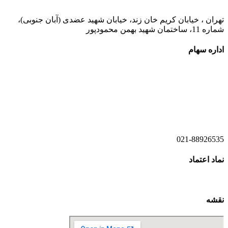
تهران ، خیابان کریم خان زند، خیابان شهید عضدی (آبان جنوبی)،
شماره 11، ساختمان شهید بهمن محمودپور
اداره سهام
021-52778520
021-52778521
021-88926535
نماد اعتماد
نقشه