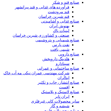
صنایع قند و شکر
فرآورده های غذایی و قند پیرانشهر
قند مرودشت
قند شیرین خراسان
صنایع غذايی و آشاميدنی
بهنوش ایران
لبنيات پاك
صنعتی و کشاورزی شیرین خراسان
صنایع شیمیایی و پتروشیمی
نفت پارس
شیمی بافت
صنایع دارویی
هلدینگ داروپخش
سینادارو
صنایع ساختمانی و عمرانی
شرکت مهندسی عمران نیکی مه آب خاک
ایتالران
صنایع انتشار، چاپ و تکثير
افست
صنایع لاستیک و پلاستیک
ایران تایر
ساير محصولات كانی غيرفلزی
شیشه و گاز
صنایع محصولات فلزی