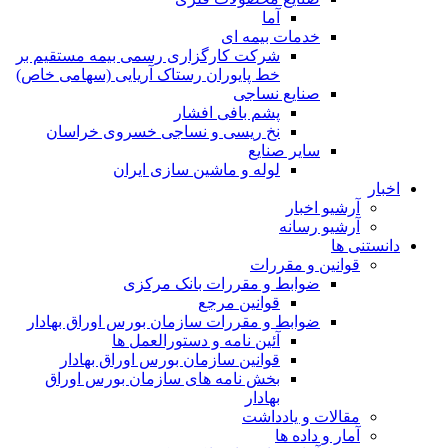
آما
خدمات بیمه ای
شرکت کارگزاری رسمی بیمه مستقیم بر
خط پایوران رستاک آریایی (سهامی خاص)
صنایع نساجی
پشم بافی افشار
نخ ریسی و نساجی خسروی خراسان
سایر صنایع
لوله و ماشین سازی ایران
اخبار
آرشیو اخبار
آرشیو رسانه
دانستنی ها
قوانین و مقررات
ضوابط و مقررات بانک مرکزی
قوانين مرجع
ضوابط و مقررات سازمان بورس اوراق بهادار
آئین نامه و دستورالعمل ها
قوانین سازمان بورس اوراق بهادار
بخش نامه های سازمان بورس اوراق
بهادار
مقالات و یادداشت
آمار و داده ها