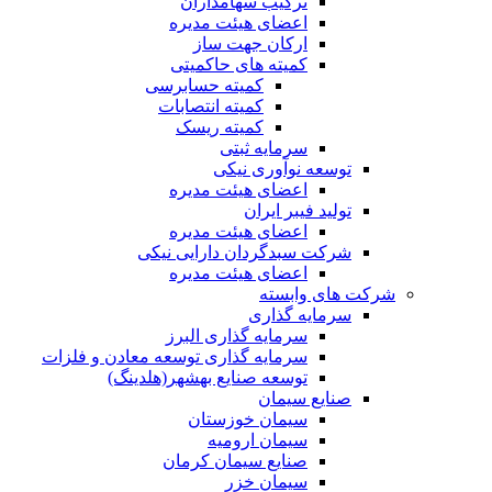
ترکیب سهامداران
اعضای هیئت مدیره
ارکان جهت ساز
کمیته های حاکمیتی
کمیته حسابرسی
کمیته انتصابات
کمیته ریسک
سرمایه ثبتی
توسعه نوآوری نیکی
اعضای هیئت مدیره
تولید فیبر ایران
اعضای هیئت مدیره
شرکت سبدگردان دارایی نیکی
اعضای هیئت مدیره
شرکت های وابسته
سرمایه گذاری
سرمایه گذاری البرز
سرمایه گذاری توسعه معادن و فلزات
توسعه‌ صنایع‌ بهشهر(هلدینگ)
صنایع سیمان
سیمان خوزستان
سیمان ارومیه
صنایع سیمان کرمان
سیمان خزر