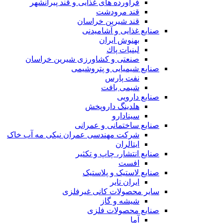
فرآورده های غذایی و قند پیرانشهر
قند مرودشت
قند شیرین خراسان
صنایع غذايی و آشاميدنی
بهنوش ایران
لبنيات پاك
صنعتی و کشاورزی شیرین خراسان
صنایع شیمیایی و پتروشیمی
نفت پارس
شیمی بافت
صنایع دارویی
هلدینگ داروپخش
سینادارو
صنایع ساختمانی و عمرانی
شرکت مهندسی عمران نیکی مه آب خاک
ایتالران
صنایع انتشار، چاپ و تکثير
افست
صنایع لاستیک و پلاستیک
ایران تایر
ساير محصولات كانی غيرفلزی
شیشه و گاز
صنایع محصولات فلزی
آما