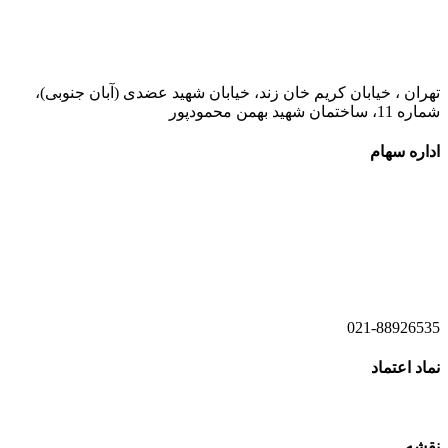
021-52778000
تهران ، خیابان کریم خان زند، خیابان شهید عضدی (آبان جنوبی)،
شماره 11، ساختمان شهید بهمن محمودپور
اداره سهام
021-52778520
021-52778521
021-88926535
نماد اعتماد
نقشه