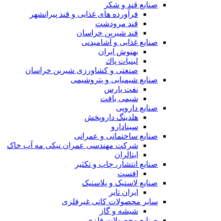
صنایع قند و شکر
فرآورده های غذایی و قند پیرانشهر
قند مرودشت
قند شیرین خراسان
صنایع غذايی و آشاميدنی
بهنوش ایران
لبنيات پاك
صنعتی و کشاورزی شیرین خراسان
صنایع شیمیایی و پتروشیمی
نفت پارس
شیمی بافت
صنایع دارویی
هلدینگ داروپخش
سینادارو
صنایع ساختمانی و عمرانی
شرکت مهندسی عمران نیکی مه آب خاک
ایتالران
صنایع انتشار، چاپ و تکثير
افست
صنایع لاستیک و پلاستیک
ایران تایر
ساير محصولات كانی غيرفلزی
شیشه و گاز
صنایع محصولات فلزی