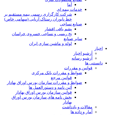
آما
خدمات بیمه ای
شرکت کارگزاری رسمی بیمه مستقیم بر
خط پایوران رستاک آریایی (سهامی خاص)
صنایع نساجی
پشم بافی افشار
نخ ریسی و نساجی خسروی خراسان
سایر صنایع
لوله و ماشین سازی ایران
اخبار
آرشیو اخبار
آرشیو رسانه
دانستنی ها
قوانین و مقررات
ضوابط و مقررات بانک مرکزی
قوانين مرجع
ضوابط و مقررات سازمان بورس اوراق بهادار
آئین نامه و دستورالعمل ها
قوانین سازمان بورس اوراق بهادار
بخش نامه های سازمان بورس اوراق
بهادار
مقالات و یادداشت
آمار و داده ها