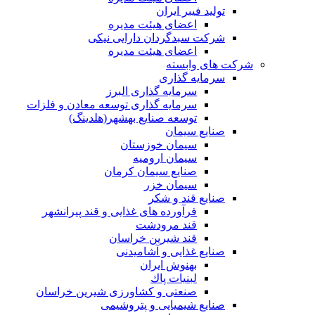
تولید فیبر ایران
اعضای هیئت مدیره
شرکت سبدگردان دارایی نیکی
اعضای هیئت مدیره
شرکت های وابسته
سرمایه گذاری
سرمایه گذاری البرز
سرمایه گذاری توسعه معادن و فلزات
توسعه‌ صنایع‌ بهشهر(هلدینگ)
صنایع سیمان
سیمان خوزستان
سیمان ارومیه
صنایع سیمان کرمان
سیمان خزر
صنایع قند و شکر
فرآورده های غذایی و قند پیرانشهر
قند مرودشت
قند شیرین خراسان
صنایع غذايی و آشاميدنی
بهنوش ایران
لبنيات پاك
صنعتی و کشاورزی شیرین خراسان
صنایع شیمیایی و پتروشیمی