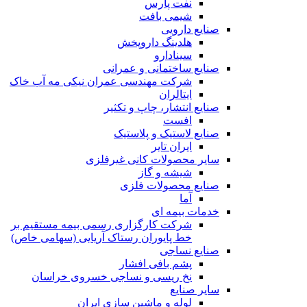
نفت پارس
شیمی بافت
صنایع دارویی
هلدینگ داروپخش
سینادارو
صنایع ساختمانی و عمرانی
شرکت مهندسی عمران نیکی مه آب خاک
ایتالران
صنایع انتشار، چاپ و تکثير
افست
صنایع لاستیک و پلاستیک
ایران تایر
ساير محصولات كانی غيرفلزی
شیشه و گاز
صنایع محصولات فلزی
آما
خدمات بیمه ای
شرکت کارگزاری رسمی بیمه مستقیم بر
خط پایوران رستاک آریایی (سهامی خاص)
صنایع نساجی
پشم بافی افشار
نخ ریسی و نساجی خسروی خراسان
سایر صنایع
لوله و ماشین سازی ایران