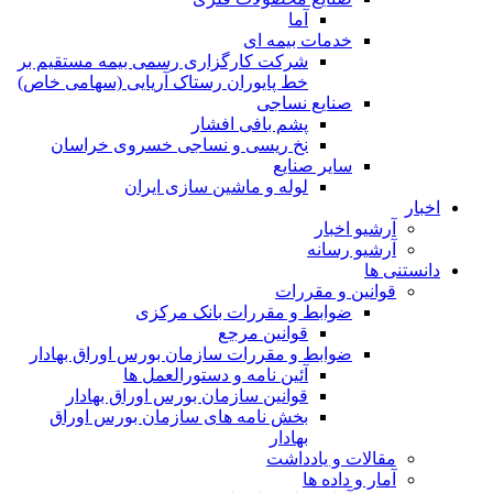
آما
خدمات بیمه ای
شرکت کارگزاری رسمی بیمه مستقیم بر
خط پایوران رستاک آریایی (سهامی خاص)
صنایع نساجی
پشم بافی افشار
نخ ریسی و نساجی خسروی خراسان
سایر صنایع
لوله و ماشین سازی ایران
اخبار
آرشیو اخبار
آرشیو رسانه
دانستنی ها
قوانین و مقررات
ضوابط و مقررات بانک مرکزی
قوانين مرجع
ضوابط و مقررات سازمان بورس اوراق بهادار
آئین نامه و دستورالعمل ها
قوانین سازمان بورس اوراق بهادار
بخش نامه های سازمان بورس اوراق
بهادار
مقالات و یادداشت
آمار و داده ها