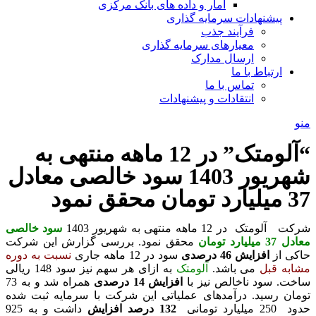
آمار و داده های بانک مرکزی
پیشنهادات سرمایه گذاری
فرآیند جذب
معیارهای سرمایه گذاری
ارسال مدارک
ارتباط با ما
تماس با ما
انتقادات و پیشنهادات
منو
“آلومتک” در 12 ماهه منتهی به
شهریور 1403 سود خالصی معادل
37 میلیارد تومان محقق نمود
شرکت آلومتک در 12 ماهه منتهی به شهریور 1403
سود خالصی
معادل 37 میلیارد تومان
محقق نمود. بررسی گزارش این شرکت
حاکی از
افزایش 46 درصدی
سود در 12 ماهه جاری
نسبت به دوره
مشابه قبل
می باشد.
آلومتک
به ازای هر سهم نیز سود 148 ریالی
ساخت. سود ناخالص نیز با
افزایش 14 درصدی
همراه شد و به 73
تومان رسید. درآمدهای عملیاتی این شرکت با سرمایه ثبت شده
حدود 250 میلیارد تومانی
132 درصد افزایش
داشت و به 925