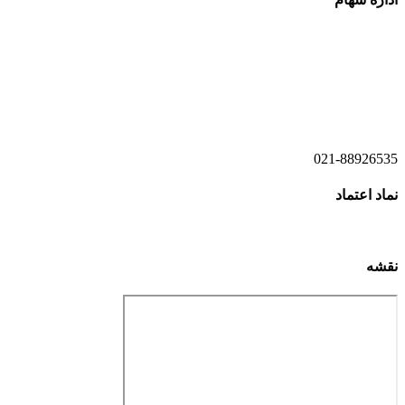
021-52778520
021-52778521
021-88926535
نماد اعتماد
نقشه