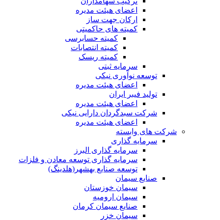
ترکیب سهامداران
اعضای هیئت مدیره
ارکان جهت ساز
کمیته های حاکمیتی
کمیته حسابرسی
کمیته انتصابات
کمیته ریسک
سرمایه ثبتی
توسعه نوآوری نیکی
اعضای هیئت مدیره
تولید فیبر ایران
اعضای هیئت مدیره
شرکت سبدگردان دارایی نیکی
اعضای هیئت مدیره
شرکت های وابسته
سرمایه گذاری
سرمایه گذاری البرز
سرمایه گذاری توسعه معادن و فلزات
توسعه‌ صنایع‌ بهشهر(هلدینگ)
صنایع سیمان
سیمان خوزستان
سیمان ارومیه
صنایع سیمان کرمان
سیمان خزر