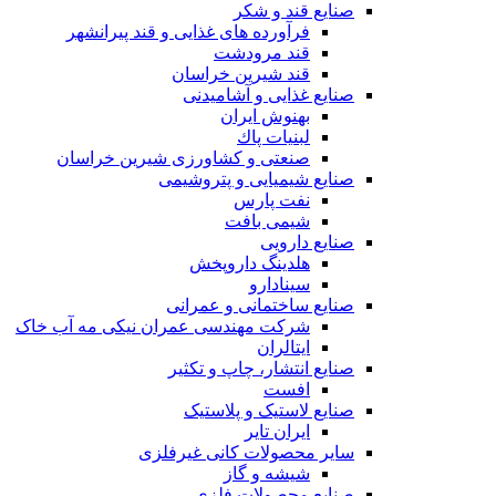
صنایع قند و شکر
فرآورده های غذایی و قند پیرانشهر
قند مرودشت
قند شیرین خراسان
صنایع غذايی و آشاميدنی
بهنوش ایران
لبنيات پاك
صنعتی و کشاورزی شیرین خراسان
صنایع شیمیایی و پتروشیمی
نفت پارس
شیمی بافت
صنایع دارویی
هلدینگ داروپخش
سینادارو
صنایع ساختمانی و عمرانی
شرکت مهندسی عمران نیکی مه آب خاک
ایتالران
صنایع انتشار، چاپ و تکثير
افست
صنایع لاستیک و پلاستیک
ایران تایر
ساير محصولات كانی غيرفلزی
شیشه و گاز
صنایع محصولات فلزی