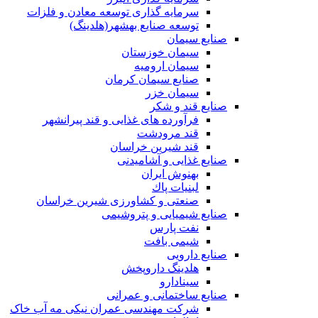
سرمایه گذاری توسعه معادن و فلزات
توسعه‌ صنایع‌ بهشهر(هلدینگ)
صنایع سیمان
سیمان خوزستان
سیمان ارومیه
صنایع سیمان کرمان
سیمان خزر
صنایع قند و شکر
فرآورده های غذایی و قند پیرانشهر
قند مرودشت
قند شیرین خراسان
صنایع غذايی و آشاميدنی
بهنوش ایران
لبنيات پاك
صنعتی و کشاورزی شیرین خراسان
صنایع شیمیایی و پتروشیمی
نفت پارس
شیمی بافت
صنایع دارویی
هلدینگ داروپخش
سینادارو
صنایع ساختمانی و عمرانی
شرکت مهندسی عمران نیکی مه آب خاک