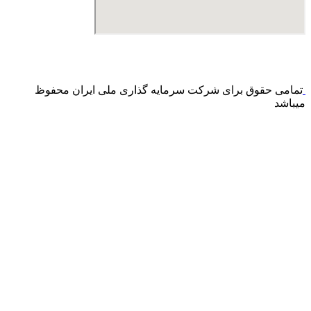
درگاه پرداخت اینترنتی صرفا جهت پذیره نویسی و افزایش سرمایه
می باشد و هیچ گونه فروش اینترنتی محصول انجام نمی شود.
تمامی حقوق برای شرکت سرمایه گذاری ملی ایران محفوظ
میباشد