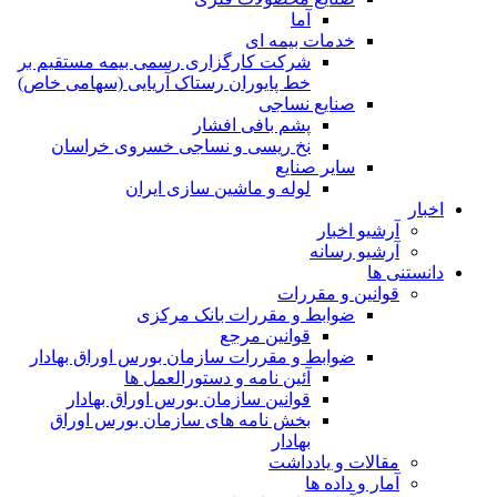
آما
خدمات بیمه ای
شرکت کارگزاری رسمی بیمه مستقیم بر
خط پایوران رستاک آریایی (سهامی خاص)
صنایع نساجی
پشم بافی افشار
نخ ریسی و نساجی خسروی خراسان
سایر صنایع
لوله و ماشین سازی ایران
اخبار
آرشیو اخبار
آرشیو رسانه
دانستنی ها
قوانین و مقررات
ضوابط و مقررات بانک مرکزی
قوانين مرجع
ضوابط و مقررات سازمان بورس اوراق بهادار
آئین نامه و دستورالعمل ها
قوانین سازمان بورس اوراق بهادار
بخش نامه های سازمان بورس اوراق
بهادار
مقالات و یادداشت
آمار و داده ها