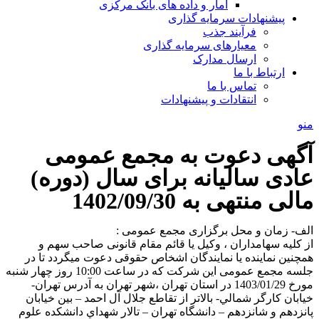
آمار و داده های بانک مرکزی
پیشنهادات سرمایه گذاری
فرآیند جذب
معیارهای سرمایه گذاری
ارسال مدارک
ارتباط با ما
تماس با ما
انتقادات و پیشنهادات
منو
آگهی دعوت به مجمع عمومی
عادی سالیانه برای سال (دوره)
مالی منتهی به 1402/09/30
الف- زمان و محل برگزاری مجمع عمومی :
از کلیه سهامداران ، وکیل یا قائم مقام قانونی صاحب سهم و
همچنین نماینده یا نمایندگان اشخاص حقوقی دعوت میگردد تا در
جلسه مجمع عمومی این شرکت که در ساعت 10:00 روز چهار شنبه
مورخ 1403/01/29 در استان تهران ،شهر تهران به آدرس تهران-
خيابان کارگر شمالي- بالاتر از تقاطع جلال آل احمد – بين خيابان
پانزدهم و شانزدهم – دانشگاه تهران – تالار شهداي دانشکده علوم