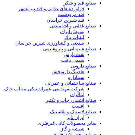
صنایع قند و شکر
فرآورده های غذایی و قند پیرانشهر
قند مرودشت
قند شیرین خراسان
صنایع غذايی و آشاميدنی
بهنوش ایران
لبنيات پاك
صنعتی و کشاورزی شیرین خراسان
صنایع شیمیایی و پتروشیمی
نفت پارس
شیمی بافت
صنایع دارویی
هلدینگ داروپخش
سینادارو
صنایع ساختمانی و عمرانی
شرکت مهندسی عمران نیکی مه آب خاک
ایتالران
صنایع انتشار، چاپ و تکثير
افست
صنایع لاستیک و پلاستیک
ایران تایر
ساير محصولات كانی غيرفلزی
شیشه و گاز
صنایع محصولات فلزی