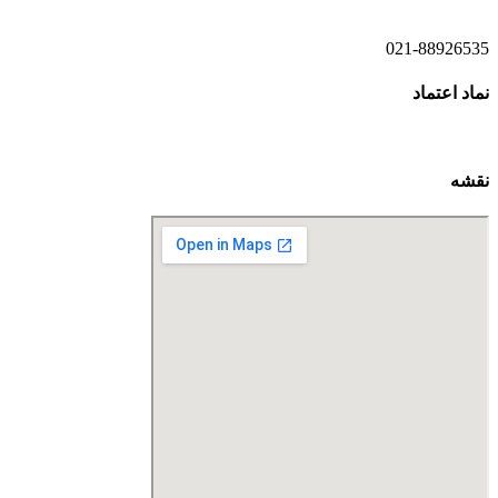
021-88926535
نماد اعتماد
نقشه