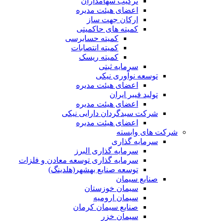
ترکیب سهامداران
اعضای هیئت مدیره
ارکان جهت ساز
کمیته های حاکمیتی
کمیته حسابرسی
کمیته انتصابات
کمیته ریسک
سرمایه ثبتی
توسعه نوآوری نیکی
اعضای هیئت مدیره
تولید فیبر ایران
اعضای هیئت مدیره
شرکت سبدگردان دارایی نیکی
اعضای هیئت مدیره
شرکت های وابسته
سرمایه گذاری
سرمایه گذاری البرز
سرمایه گذاری توسعه معادن و فلزات
توسعه‌ صنایع‌ بهشهر(هلدینگ)
صنایع سیمان
سیمان خوزستان
سیمان ارومیه
صنایع سیمان کرمان
سیمان خزر