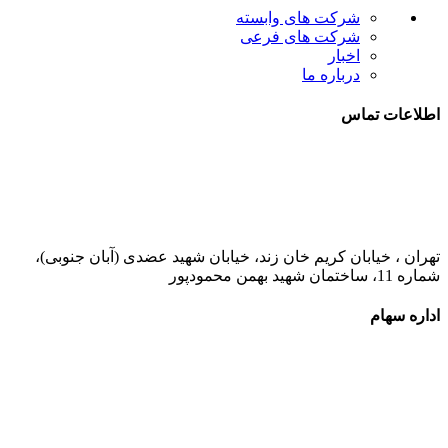
شرکت های وابسته
شرکت های فرعی
اخبار
درباره ما
اطلاعات تماس
021-52778000
تهران ، خیابان کریم خان زند، خیابان شهید عضدی (آبان جنوبی)،
شماره 11، ساختمان شهید بهمن محمودپور
اداره سهام
021-52778520
021-52778521