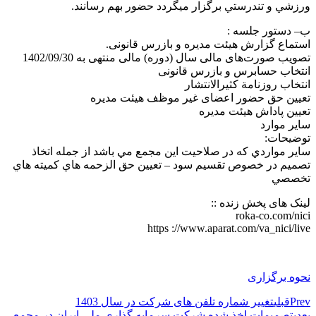
ورزشي و تندرستي برگزار میگردد حضور بهم رسانند.
ب– دستور جلسه :
استماع گزارش هیئت‌ مدیره و بازرس قانونی.
تصویب صورت‌های مالی سال (دوره) مالی منتهی به 1402/09/30
انتخاب حسابرس و بازرس قانونی
انتخاب روزنامة کثیر‌الانتشار
تعیین حق حضور اعضای غیر موظف هیئت مدیره
تعیین پاداش هیئت مدیره
سایر موارد
توضیحات:
ساير مواردي که در صلاحيت اين مجمع مي باشد از جمله اتخاذ
تصميم در خصوص تقسيم سود – تعيين حق الزحمه هاي کميته هاي
تخصصي
لینک های پخش زنده ::
roka-co.com/nici
https ://www.aparat.com/va_nici/live
نحوه برگزاری
Prev
قبلی
تغییر شماره تلفن های شرکت در سال 1403
بعدی
تصمیمات اخذ شده شرکت سرمایه گذاری ملی ایران در مجمع