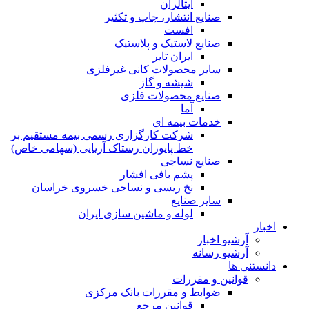
ایتالران
صنایع انتشار، چاپ و تکثير
افست
صنایع لاستیک و پلاستیک
ایران تایر
ساير محصولات كانی غيرفلزی
شیشه و گاز
صنایع محصولات فلزی
آما
خدمات بیمه ای
شرکت کارگزاری رسمی بیمه مستقیم بر
خط پایوران رستاک آریایی (سهامی خاص)
صنایع نساجی
پشم بافی افشار
نخ ریسی و نساجی خسروی خراسان
سایر صنایع
لوله و ماشین سازی ایران
اخبار
آرشیو اخبار
آرشیو رسانه
دانستنی ها
قوانین و مقررات
ضوابط و مقررات بانک مرکزی
قوانين مرجع