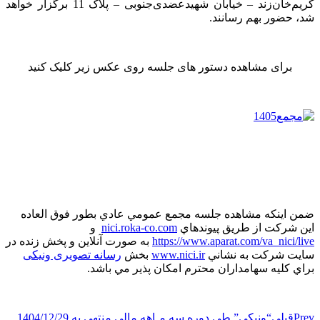
کریم‌خان‌زند – خیابان شهید‌عضدی‌جنوبی – پلاک 11 برگزار خواهد
شد، حضور بهم رسانند.
برای مشاهده دستور های جلسه روی عکس زیر کلیک کنید
ضمن اينکه مشاهده جلسه مجمع عمومي عادي بطور فوق العاده
اين شرکت از طريق پيوندهاي
nici.roka-co.com
و
https://www.aparat.com/va_nici/live
به صورت آنلاين و پخش زنده در
سايت شرکت به نشاني
www.nici.ir
بخش
رسانه تصویری ونیکی
براي کليه سهامداران محترم امکان پذير مي باشد.
Prev
قبلی
“ونیکی” طی دوره سه مـاهه مالی منتهی به 1404/12/29