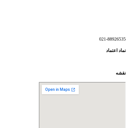
021-52778520
021-52778521
021-88926535
نماد اعتماد
نقشه