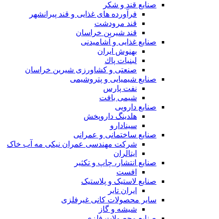
صنایع قند و شکر
فرآورده های غذایی و قند پیرانشهر
قند مرودشت
قند شیرین خراسان
صنایع غذايی و آشاميدنی
بهنوش ایران
لبنيات پاك
صنعتی و کشاورزی شیرین خراسان
صنایع شیمیایی و پتروشیمی
نفت پارس
شیمی بافت
صنایع دارویی
هلدینگ داروپخش
سینادارو
صنایع ساختمانی و عمرانی
شرکت مهندسی عمران نیکی مه آب خاک
ایتالران
صنایع انتشار، چاپ و تکثير
افست
صنایع لاستیک و پلاستیک
ایران تایر
ساير محصولات كانی غيرفلزی
شیشه و گاز
صنایع محصولات فلزی