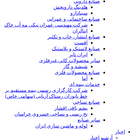
صنایع دارویی
هلدینگ داروپخش
سینادارو
صنایع ساختمانی و عمرانی
شرکت مهندسی عمران نیکی مه آب خاک
ایتالران
صنایع انتشار، چاپ و تکثير
افست
صنایع لاستیک و پلاستیک
ایران تایر
ساير محصولات كانی غيرفلزی
شیشه و گاز
صنایع محصولات فلزی
آما
خدمات بیمه ای
شرکت کارگزاری رسمی بیمه مستقیم بر
خط پایوران رستاک آریایی (سهامی خاص)
صنایع نساجی
پشم بافی افشار
نخ ریسی و نساجی خسروی خراسان
سایر صنایع
لوله و ماشین سازی ایران
اخبار
آرشیو اخبار