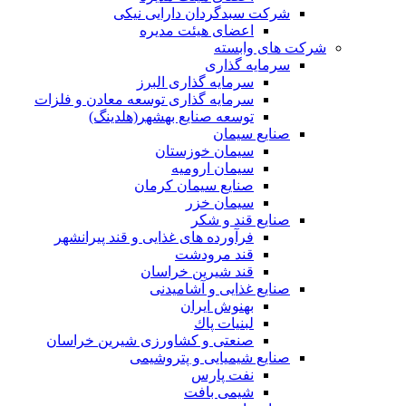
شرکت سبدگردان دارایی نیکی
اعضای هیئت مدیره
شرکت های وابسته
سرمایه گذاری
سرمایه گذاری البرز
سرمایه گذاری توسعه معادن و فلزات
توسعه‌ صنایع‌ بهشهر(هلدینگ)
صنایع سیمان
سیمان خوزستان
سیمان ارومیه
صنایع سیمان کرمان
سیمان خزر
صنایع قند و شکر
فرآورده های غذایی و قند پیرانشهر
قند مرودشت
قند شیرین خراسان
صنایع غذايی و آشاميدنی
بهنوش ایران
لبنيات پاك
صنعتی و کشاورزی شیرین خراسان
صنایع شیمیایی و پتروشیمی
نفت پارس
شیمی بافت