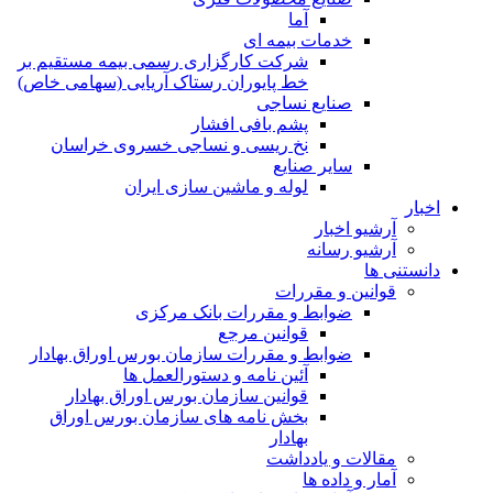
آما
خدمات بیمه ای
شرکت کارگزاری رسمی بیمه مستقیم بر
خط پایوران رستاک آریایی (سهامی خاص)
صنایع نساجی
پشم بافی افشار
نخ ریسی و نساجی خسروی خراسان
سایر صنایع
لوله و ماشین سازی ایران
اخبار
آرشیو اخبار
آرشیو رسانه
دانستنی ها
قوانین و مقررات
ضوابط و مقررات بانک مرکزی
قوانين مرجع
ضوابط و مقررات سازمان بورس اوراق بهادار
آئین نامه و دستورالعمل ها
قوانین سازمان بورس اوراق بهادار
بخش نامه های سازمان بورس اوراق
بهادار
مقالات و یادداشت
آمار و داده ها