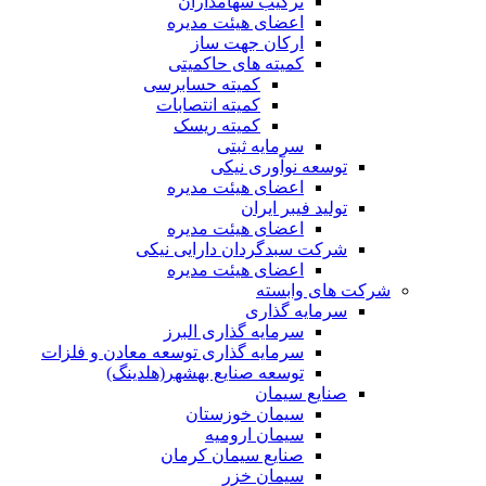
ترکیب سهامداران
اعضای هیئت مدیره
ارکان جهت ساز
کمیته های حاکمیتی
کمیته حسابرسی
کمیته انتصابات
کمیته ریسک
سرمایه ثبتی
توسعه نوآوری نیکی
اعضای هیئت مدیره
تولید فیبر ایران
اعضای هیئت مدیره
شرکت سبدگردان دارایی نیکی
اعضای هیئت مدیره
شرکت های وابسته
سرمایه گذاری
سرمایه گذاری البرز
سرمایه گذاری توسعه معادن و فلزات
توسعه‌ صنایع‌ بهشهر(هلدینگ)
صنایع سیمان
سیمان خوزستان
سیمان ارومیه
صنایع سیمان کرمان
سیمان خزر